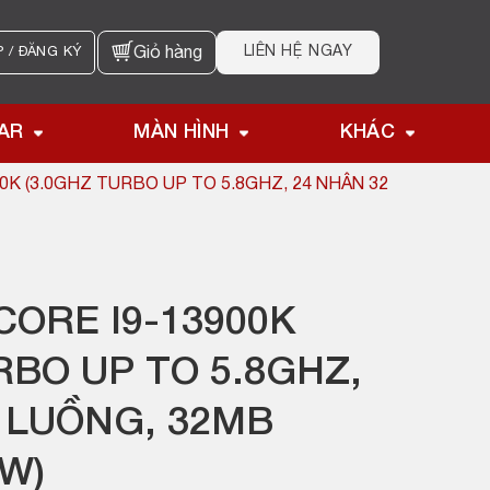
LIÊN HỆ NGAY
 / ĐĂNG KÝ
Giỏ hàng
AR
MÀN HÌNH
KHÁC
0K (3.0GHZ TURBO UP TO 5.8GHZ, 24 NHÂN 32
CORE I9-13900K
RBO UP TO 5.8GHZ,
 LUỒNG, 32MB
W)