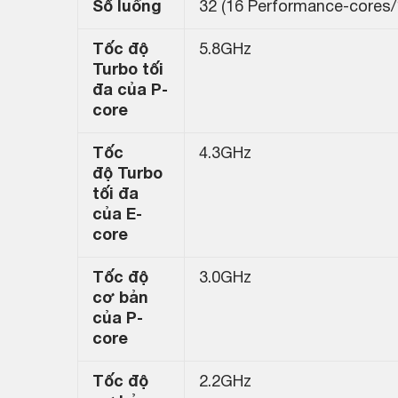
Số luồng
32 (16 Performance-cores/1
Tốc độ
5.8GHz
Turbo tối
đa của P-
core
Tốc
4.3GHz
độ Turbo
tối đa
của E-
core
Tốc độ
3.0GHz
cơ bản
của P-
core
Tốc độ
2.2GHz