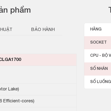
sản phẩm
THUẬT
BẢO HÀNH
HÃNG
SOCKET
CPU - BỘ V
CLGA1700
SỐ NHÂN
SỐ LUỒNG
ptor Lake)
 Efficient-cores)