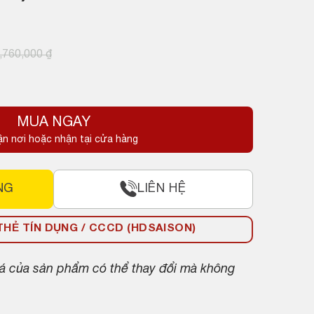
,760,000
₫
MUA NGAY
.
ận nơi hoặc nhận tại cửa hàng
NG
LIÊN HỆ
HẺ TÍN DỤNG / CCCD (HDSAISON)
giá của sản phẩm có thể thay đổi mà không