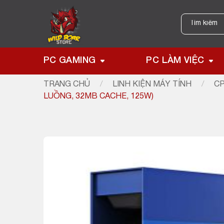
Skip
to
Tìm
kiếm:
content
PC GAMING
PC LÀM VIỆC
TRANG CHỦ
/
LINH KIỆN MÁY TÍNH
/
CP
LUỒNG, 32MB CACHE, 125W)