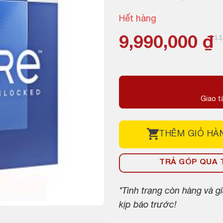
Hết hàng
Giá
Giá
9,990,000
₫
11
gốc
hiện
là:
tại
11,760,000 ₫
là:
Giao t
9,990,000 ₫.
THÊM
GIỎ HÀ
TRẢ GÓP QUA T
*Tình trạng còn hàng và 
kịp báo trước!