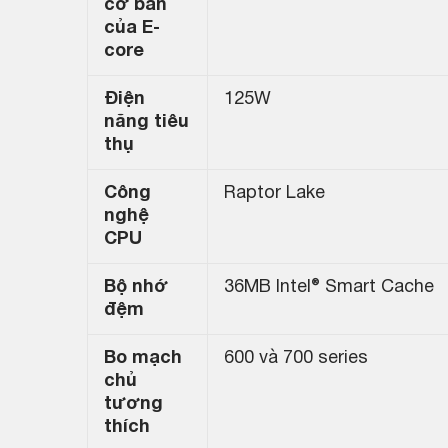
cơ bản
của E-
core
Điện
125W
năng tiêu
thụ
Công
Raptor Lake
nghệ
CPU
Bộ nhớ
36MB Intel® Smart Cache
đệm
Bo mạch
600 và 700 series
chủ
tương
thích