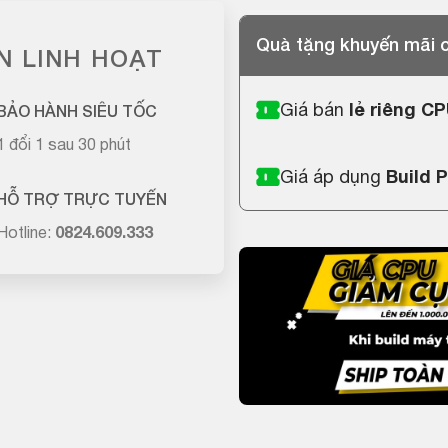
Quà tặng khuyến mãi
N LINH HOẠT
Giá bán
lẻ riêng C
BẢO HÀNH SIÊU TỐC
1 đổi 1 sau 30 phút
Giá áp dụng
Build 
HỖ TRỢ TRỰC TUYẾN
Hotline:
0824.609.333