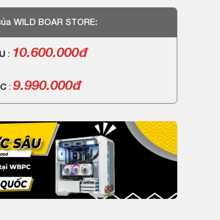
 của WILD BOAR STORE:
10.600.000đ
PU
:
9.990.000đ
PC
: