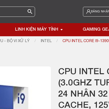
ĐĂNG NHẬP
LINH KIỆN MÁY TÍNH
GAMING GE
U - BỘ VI XỬ LÝ
/
INTEL
/
CPU INTEL CORE I9-1390
CPU INTEL 
(3.0GHZ TU
24 NHÂN 32
CACHE, 125