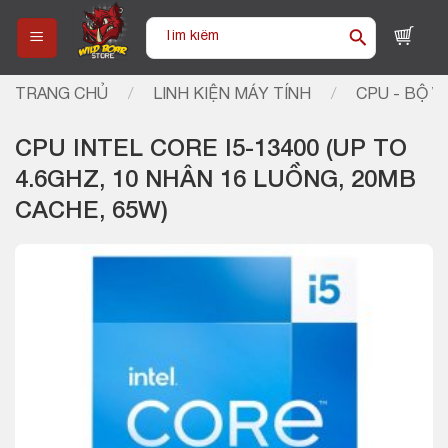
Skip
Tìm
to
kiếm:
content
TRANG CHỦ
/
LINH KIỆN MÁY TÍNH
/
CPU - BỘ VI
CPU INTEL CORE I5-13400 (UP TO
4.6GHZ, 10 NHÂN 16 LUỒNG, 20MB
CACHE, 65W)