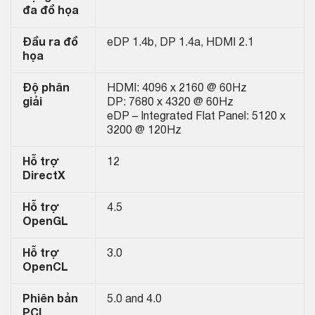
đa đồ họa
Đầu ra đồ
eDP 1.4b, DP 1.4a, HDMI 2.1
họa
Độ phân
HDMI: 4096 x 2160 @ 60Hz
giải
DP: 7680 x 4320 @ 60Hz
eDP – Integrated Flat Panel: 5120 x
3200 @ 120Hz
Hỗ trợ
12
DirectX
Hỗ trợ
4.5
OpenGL
Hỗ trợ
3.0
OpenCL
Phiên bản
5.0 and 4.0
PCI