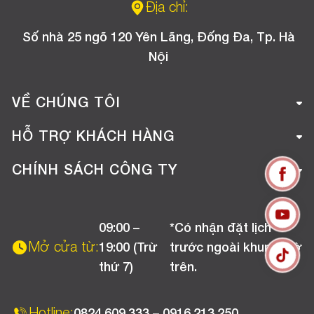
Địa chỉ:
Số nhà 25 ngõ 120 Yên Lãng, Đống Đa, Tp. Hà
Nội
VỀ CHÚNG TÔI
Giới thiệu công ty
HỖ TRỢ KHÁCH HÀNG
Tuyển dụng
Hướng dẫn mua hàng online
CHÍNH SÁCH CÔNG TY
Liên hệ
Hướng dẫn thanh toán
Chính sách đổi trả
Chương trình khuyến mãi
09:00 –
*Có nhận đặt lịch
Chính sách bảo hành
Mở cửa từ:
19:00 (Trừ
trước ngoài khung giờ
Chính sách CSKH (Doanh nghiệp)
thứ 7)
trên.
Chính sách vận chuyển, kiểm hàng
Hotline:
0824.609.333 – 0916.213.250