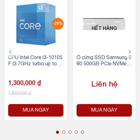
-28%
HẾT HÀNG
CPU Intel Core i3-10105
Ổ cứng SSD Samsung 9
F (3.7GHz turbo up to 4.
80 500GB PCIe NVMe 3.
4Ghz, 4 nhân 8 luồng, 6
0×4 (Đọc 3100MB/s – G
MB Cache, 65W)
hi 2600MB/s)
1,300,000
₫
Liên hệ
1,800,000
₫
MUA NGAY
MUA NGAY