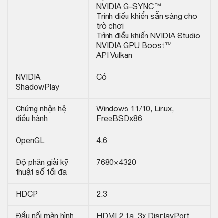
NVIDIA G-SYNC™
Trình điều khiển sẵn sàng cho
trò chơi
Trình điều khiển NVIDIA Studio
NVIDIA GPU Boost™
API Vulkan
NVIDIA
Có
ShadowPlay
Chứng nhận hệ
Windows 11/10, Linux,
điều hành
FreeBSDx86
OpenGL
4.6
Độ phân giải kỹ
7680×4320
thuật số tối đa
HDCP
2.3
Đầu nối màn hình
HDMI 2.1a, 3x DisplayPort