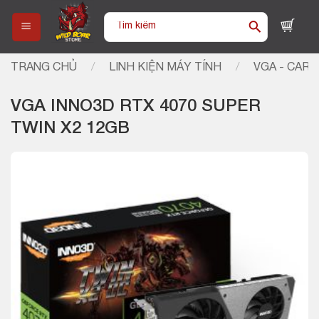
Skip
Tìm
to
kiếm:
content
TRANG CHỦ
/
LINH KIỆN MÁY TÍNH
/
VGA - CARD
VGA INNO3D RTX 4070 SUPER
TWIN X2 12GB