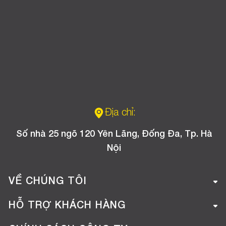
Địa chỉ:
Số nhà 25 ngõ 120 Yên Lãng, Đống Đa, Tp. Hà
Nội
VỀ CHÚNG TÔI
Giới thiệu công ty
HỖ TRỢ KHÁCH HÀNG
Tuyển dụng