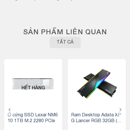
SẢN PHẨM LIÊN QUAN
TẤT CẢ
HẾT HÀNG
Ổ cứng SSD Lexar NM6
Ram Desktop Adata XP
10 1TB M.2 2280 PCIe
G Lancer RGB 32GB (2x
16GB) DDR5 5200Mhz