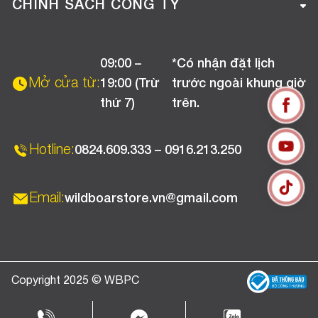
Hướng dẫn mua hàng online
CHÍNH SÁCH CÔNG TY
Liên hệ
Hướng dẫn thanh toán
Chính sách đổi trả
Chương trình khuyến mãi
09:00 –
*Có nhận đặt lịch
Chính sách bảo hành
Mở cửa từ:
19:00 (Trừ
trước ngoài khung giờ
Chính sách CSKH (Doanh nghiệp)
thứ 7)
trên.
Chính sách vận chuyển, kiểm hàng
Hotline:
0824.609.333 – 0916.213.250
Email:
wildboarstore.vn@gmail.com
Copyright 2025 © WBPC