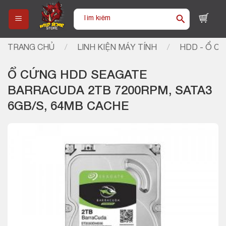
Skip
Tìm
to
kiếm:
content
TRANG CHỦ
/
LINH KIỆN MÁY TÍNH
/
HDD - Ổ C
Ổ CỨNG HDD SEAGATE
BARRACUDA 2TB 7200RPM, SATA3
6GB/S, 64MB CACHE