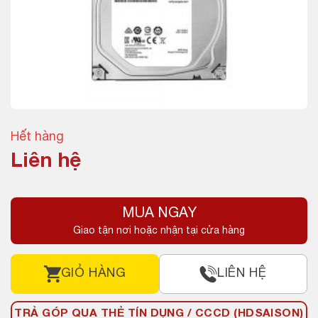
Hết hàng
Liên hệ
MUA NGAY
Giao tận nơi hoặc nhận tại cửa hàng
GIỎ HÀNG
LIÊN HỆ
TRẢ GÓP QUA THẺ TÍN DỤNG / CCCD (HDSAISON)