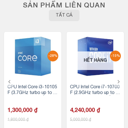
SẢN PHẨM LIÊN QUAN
TẤT CẢ
-28%
-15%
HẾT HÀNG
CPU Intel Core i3-10105
CPU Intel Core i7-10700
F (3.7GHz turbo up to 4.
F (2.9GHz turbo up to 4.
4Ghz, 4 nhân 8 luồng, 6
8GHz, 8 nhân 16 luồng, 1
MB Cache, 65W)
6MB Cache, 65W) – Soc
1,300,000
₫
ket Intel LGA 1200
4,240,000
₫
1,800,000
₫
5,000,000
₫