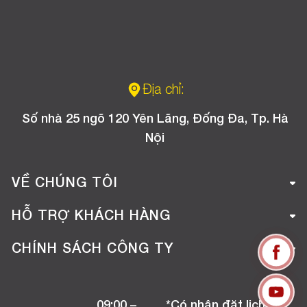
Địa chỉ:
Số nhà 25 ngõ 120 Yên Lãng, Đống Đa, Tp. Hà
Nội
VỀ CHÚNG TÔI
Giới thiệu công ty
HỖ TRỢ KHÁCH HÀNG
Tuyển dụng
Hướng dẫn mua hàng online
CHÍNH SÁCH CÔNG TY
Liên hệ
Hướng dẫn thanh toán
Chính sách đổi trả
Chương trình khuyến mãi
09:00 –
*Có nhận đặt lịch