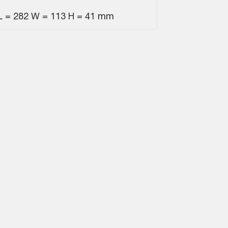
L = 282 W = 113 H = 41 mm
M