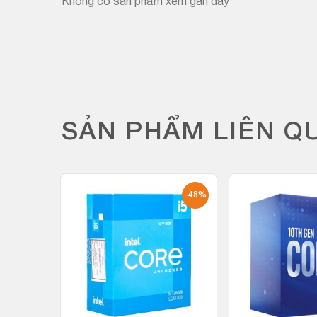
Không có sản phẩm xem gần đây
SẢN PHẨM LIÊN Q
-15%
-48%