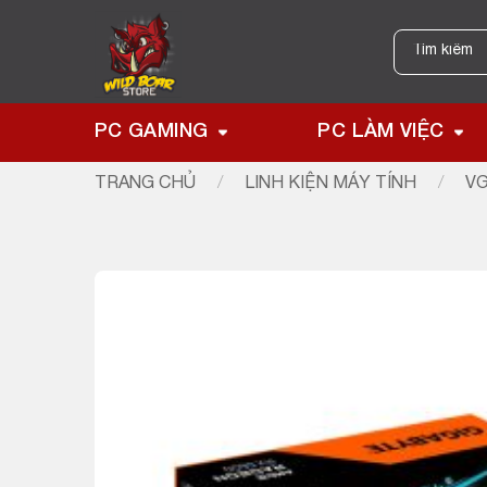
Skip
to
Tìm
kiếm:
content
PC GAMING
PC LÀM VIỆC
TRANG CHỦ
/
LINH KIỆN MÁY TÍNH
/
VG