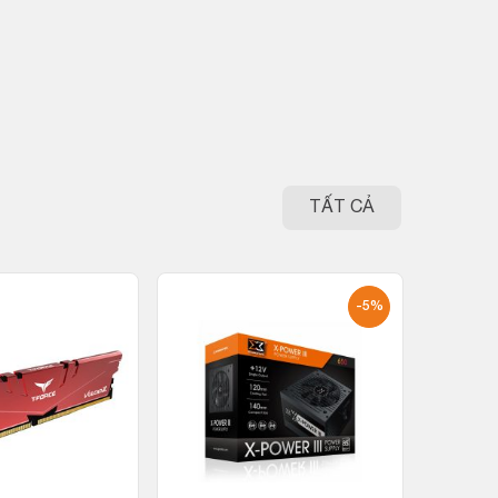
TẤT CẢ
-5%