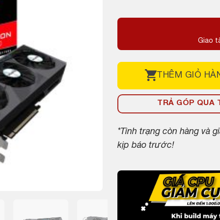
gốc
hiện
là:
tại
6,000,000 ₫.
là:
Giao t
5,799,000 ₫.
THÊM
GIỎ HÀ
TRẢ GÓP QUA T
*Tình trạng còn hàng và 
kịp báo trước!