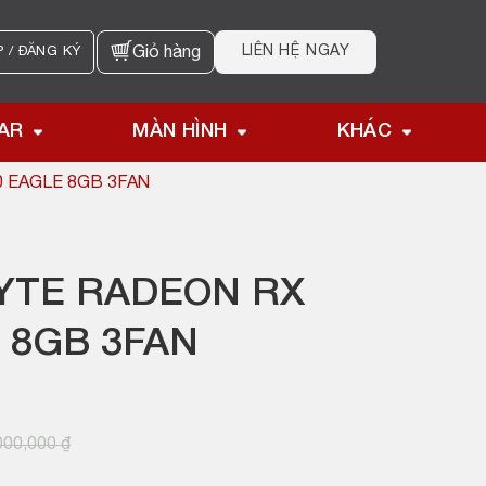
LIÊN HỆ NGAY
 / ĐĂNG KÝ
Giỏ hàng
AR
MÀN HÌNH
KHÁC
 EAGLE 8GB 3FAN
YTE RADEON RX
 8GB 3FAN
000,000
₫