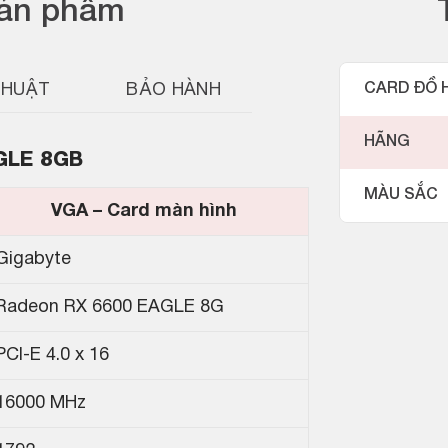
sản phẩm
THUẬT
BẢO HÀNH
CARD ĐỒ 
HÃNG
GLE 8GB
MÀU SẮC
VGA – Card màn hình
Gigabyte
Radeon RX 6600 EAGLE 8G
PCI-E 4.0 x 16
16000 MHz