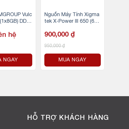
MGROUP Vulc
Nguồn Máy Tính Xigma
 (1x8GB) DDR
tek X-Power III 650 (600
 (Đỏ)
W, 230V)
ên hệ
900,000
₫
950,000
₫
A NGAY
MUA NGAY
HỖ TRỢ KHÁCH HÀNG