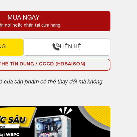
MUA NGAY
ận nơi hoặc nhận tại cửa hàng
NG
LIÊN HỆ
HẺ TÍN DỤNG / CCCD (HDSAISON)
giá của sản phẩm có thể thay đổi mà không