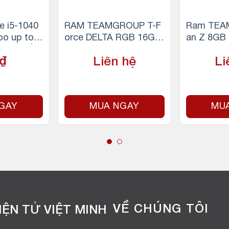
e i5-1040
RAM TEAMGROUP T-F
Ram TEA
bo up to
orce DELTA RGB 16GB
an Z 8GB
n 12 luồn
(1x16GB) DDR4 3200M
4 3200Mhz
₫
Liên hệ
Li
e, 65W) –
Hz (Trắng)
 LGA 1200
GAY
MUA NGAY
MU
VỀ CHÚNG TÔI
ỆN TỬ VIỆT MINH