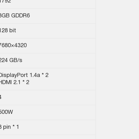
1792
8GB GDDR6
128 bit
7680×4320
224 GB/s
DisplayPort 1.4a * 2
HDMI 2.1 * 2
4
500W
8 pin * 1