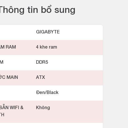
Thông tin bổ sung
GIGABYTE
ẮM RAM
4 khe ram
AM
DDR5
ỚC MAIN
ATX
Đen/Black
SẴN WIFI &
Không
TH