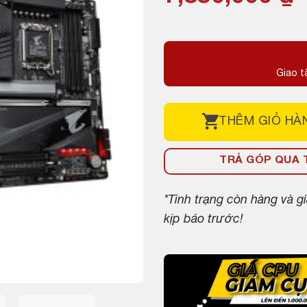
gốc
hiện
là:
tại
7,800,000 ₫.
là:
Giao t
7,350,000 ₫.
THÊM
GIỎ HÀ
TRẢ GÓP QUA T
*Tình trạng còn hàng và 
kịp báo trước!