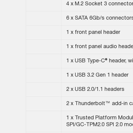
4 x M.2 Socket 3 connecto
6 x SATA 6Gb/s connector
1 x front panel header
1 x front panel audio heade
1 x USB Type-C® header, w
1 x USB 3.2 Gen 1 header
2 x USB 2.0/1.1 headers
2 x Thunderbolt™ add-in c
1 x Trusted Platform Modu
SPI/GC-TPM2.0 SPI 2.0 mod