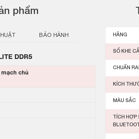
sản phẩm
THUẬT
BẢO HÀNH
HÃNG
SỐ KHE C
LITE DDR5
CHUẨN R
 mạch chủ
KÍCH THƯ
MÀU SẮC
TÍCH HỢP 
BLUETOO