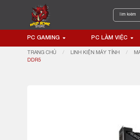
Skip
to
Tìm
kiếm:
content
PC GAMING
PC LÀM VIỆC
TRANG CHỦ
/
LINH KIỆN MÁY TÍNH
/
MA
DDR5