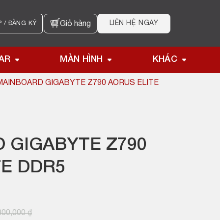
LIÊN HỆ NGAY
 / ĐĂNG KÝ
Giỏ hàng
AR
MÀN HÌNH
KHÁC
MAINBOARD GIGABYTE Z790 AORUS ELITE
 GIGABYTE Z790
TE DDR5
800,000
₫