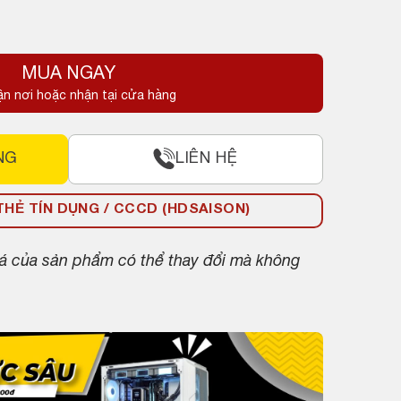
MUA NGAY
ận nơi hoặc nhận tại cửa hàng
NG
LIÊN HỆ
HẺ TÍN DỤNG / CCCD (HDSAISON)
giá của sản phẩm có thể thay đổi mà không