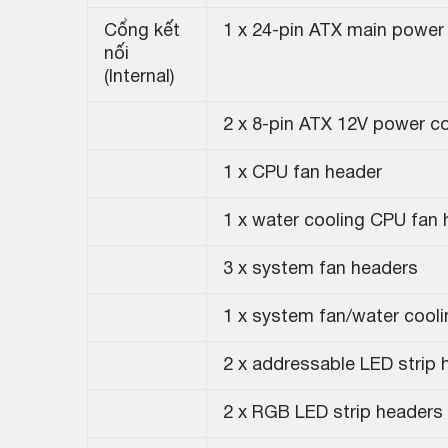
Cổng kết
1 x 24-pin ATX main power
nối
(Internal)
2 x 8-pin ATX 12V power c
1 x CPU fan header
1 x water cooling CPU fan
3 x system fan headers
1 x system fan/water cool
2 x addressable LED strip 
2 x RGB LED strip headers