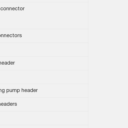
 connector
onnectors
 header
ing pump header
headers