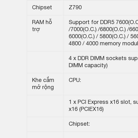
Chipset
Z790
RAM hỗ
Support for DDR5 7600(O.C.
trợ
/7000(O.C.) /6800(O.C.) /660
6000(O.C.) / 5800(O.C.) / 560
4800 / 4000 memory modu
4 x DDR DIMM sockets supp
DIMM capacity)
Khe cắm
CPU:
mở rộng
1 x PCI Express x16 slot, s
x16 (PCIEX16)
Chipset: