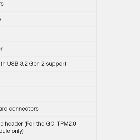
rs
s
r
ith USB 3.2 Gen 2 support
ard connectors
le header (For the GC-TPM2.0
ule only)