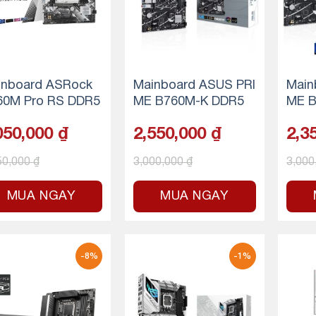
.
inboard ASRock
Mainboard ASUS PRI
Main
60M Pro RS DDR5
ME B760M-K DDR5
ME B
050,000
₫
2,550,000
₫
2,3
50,000
₫
3,000,000
₫
3,000
MUA NGAY
MUA NGAY
-8%
-1%