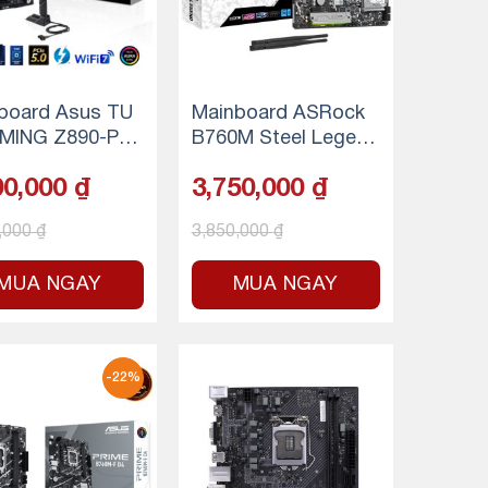
board Asus TU
Mainboard ASRock
MING Z890-PLU
B760M Steel Legend
FI DDR5 (Thund
WiFi D5
00,000
₫
3,750,000
₫
t 4 + Bluetooth)
,000
₫
3,850,000
₫
MUA NGAY
MUA NGAY
-22%