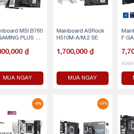
inboard MSI B760
Mainboard ASRock
Main
GAMING PLUS WI
H510M-A/M.2 SE
F GA
DDR4
S WI
300,000
₫
1,700,000
₫
7,7
erbol
9,500
MUA NGAY
MUA NGAY
-9%
-15%
.