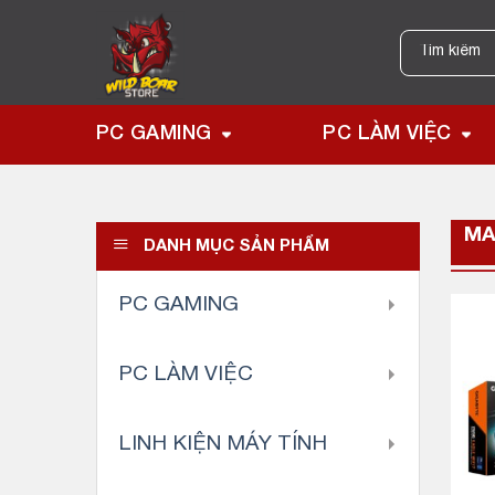
Skip
to
Tìm
kiếm:
content
PC GAMING
PC LÀM VIỆC
MA
DANH MỤC SẢN PHẨM
PC GAMING
PC LÀM VIỆC
LINH KIỆN MÁY TÍNH