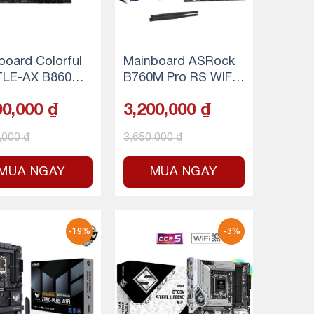
board Colorful
Mainboard ASRock
LE-AX B860M-
B760M Pro RS WIFI
FI V20
DDR5
00,000
₫
3,200,000
₫
,000
₫
3,650,000
₫
MUA NGAY
MUA NGAY
-19%
-3%