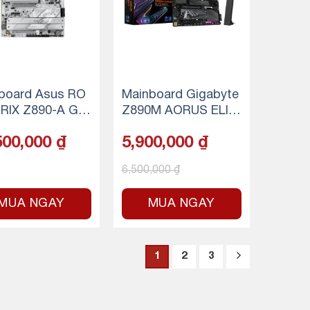
board Asus RO
Mainboard Gigabyte
RIX Z890-A GA
Z890M AORUS ELIT
 WIFI
E WIFI7
500,000
₫
5,900,000
₫
6,500,000
₫
MUA NGAY
MUA NGAY
1
2
3