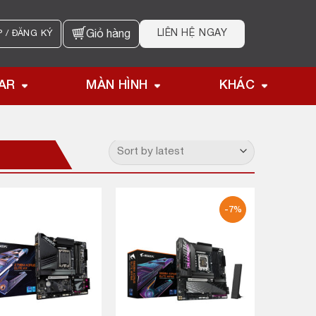
LIÊN HỆ NGAY
 / ĐĂNG KÝ
Giỏ hàng
AR
MÀN HÌNH
KHÁC
-7%