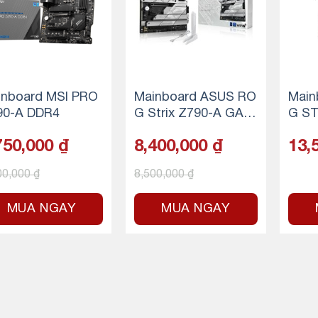
inboard MSI PRO
Mainboard ASUS RO
Main
90-A DDR4
G Strix Z790-A GAMI
G ST
NG WIFI II DDR5
MING
750,000
₫
8,400,000
₫
13,
00,000
₫
8,500,000
₫
MUA NGAY
MUA NGAY