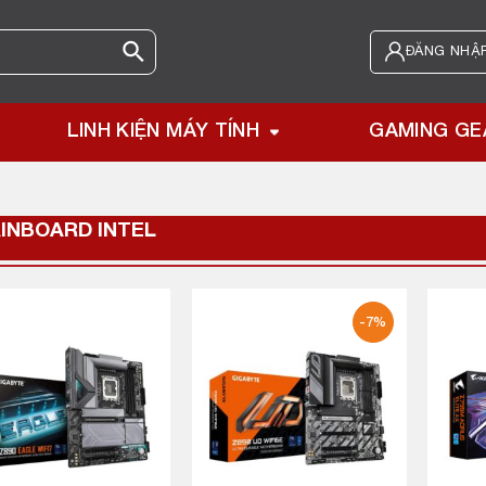
ĐĂNG NHẬP
LINH KIỆN MÁY TÍNH
GAMING GE
INBOARD INTEL
-7%