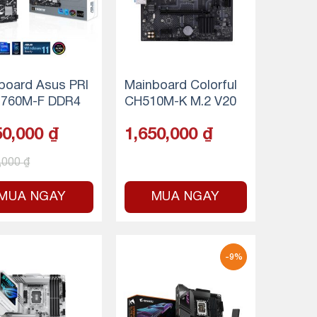
board Asus PRI
Mainboard Colorful
760M-F DDR4
CH510M-K M.2 V20
50,000
₫
1,650,000
₫
,000
₫
MUA NGAY
MUA NGAY
-9%