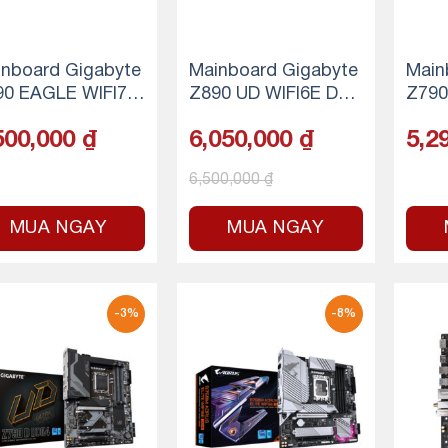
nboard Gigabyte
Mainboard Gigabyte
Main
90 EAGLE WIFI7 D
Z890 UD WIFI6E DDR
Z790
 (Bluetooth)
5 (Bluetooth)
E AX
500,000
₫
6,050,000
₫
5,2
etoo
6,500,000
₫
MUA NGAY
MUA NGAY
-3%
-8%