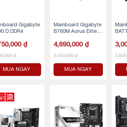
nboard Gigabyte
Mainboard Gigabyte
Main
90 D DDR4
B760M Aorus Elite
BATT
WIFI6E GEN5 DDR5
P WI
750,000
₫
4,690,000
₫
3,0
(Bluetooth)
00,000
₫
5,100,000
₫
3,600
MUA NGAY
MUA NGAY