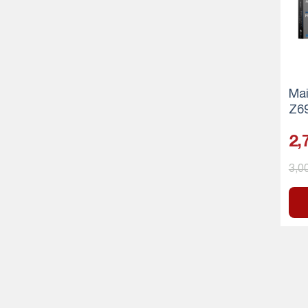
Ma
Z6
2,
3,0