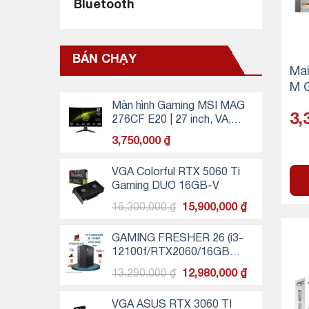
Bluetooth
Không (11)
Có (18)
BÁN CHẠY
Ma
M 
FI 
Màn hình Gaming MSI MAG
3,
276CF E20 | 27 inch, VA,
200Hz, 0.5ms, cong
3,750,000
₫
VGA Colorful RTX 5060 Ti
Gaming DUO 16GB-V
Giá
Giá
16,300,000
₫
15,900,000
₫
gốc
hiện
là:
tại
GAMING FRESHER 26 (i3-
16,300,000 ₫.
là:
12100f/RTX2060/16GB
15,900,000 ₫
RAM/256GB SSD)
Giá
Giá
13,290,000
₫
12,980,000
₫
gốc
hiện
là:
tại
VGA ASUS RTX 3060 TI