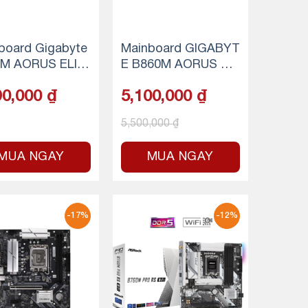
board Gigabyte
Mainboard GIGABYT
M AORUS ELIT
E B860M AORUS ELI
 DDR5 (Wifi+Blu
TE WIFI 6E DDR5
90,000
₫
5,100,000
₫
th)
5,500,000
₫
MUA NGAY
MUA NGAY
-17%
-12%