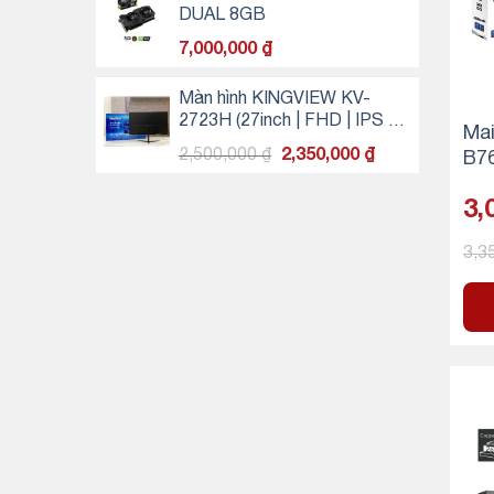
13,290,000 ₫.
là:
DUAL 8GB
12,980,000 ₫
7,000,000
₫
Màn hình KINGVIEW KV-
2723H (27inch | FHD | IPS |
Ma
100Hz)
Giá
Giá
2,500,000
₫
2,350,000
₫
B7
gốc
hiện
là:
tại
3,
2,500,000 ₫.
là:
2,350,000 ₫.
3,3