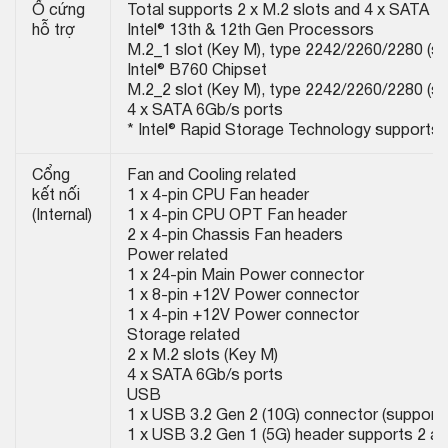
Ổ cứng
Total supports 2 x M.2 slots and 4 x SATA 6
hỗ trợ
Intel® 13th & 12th Gen Processors
M.2_1 slot (Key M), type 2242/2260/2280 (s
Intel® B760 Chipset
M.2_2 slot (Key M), type 2242/2260/2280 (s
4 x SATA 6Gb/s ports
* Intel® Rapid Storage Technology supports
Cổng
Fan and Cooling related
kết nối
1 x 4-pin CPU Fan header
(Internal)
1 x 4-pin CPU OPT Fan header
2 x 4-pin Chassis Fan headers
Power related
1 x 24-pin Main Power connector
1 x 8-pin +12V Power connector
1 x 4-pin +12V Power connector
Storage related
2 x M.2 slots (Key M)
4 x SATA 6Gb/s ports
USB
1 x USB 3.2 Gen 2 (10G) connector (suppor
1 x USB 3.2 Gen 1 (5G) header supports 2 ad