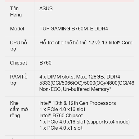
Tên
ASUS
Hãng
Model
TUF GAMING B760M-E DDR4
CPU hỗ
Hỗ trợ cho thế hệ thứ 12 và 13 Intel® Core
trợ
Chipset
B760
RAM hỗ
4 x DIMM slots, Max. 128GB, DDR4
trợ
5333(OC)/5066(OC)/5000(OC)/4800(OC)/460
Non-ECC, Un-buffered Memory*
Khe
Intel® 13th & 12th Gen Processors
cắm mở
1 x PCIe 4.0 x16 slot
rộng
Intel® B760 Chipset
1 x PCIe 4.0 x16 slot (supports x4 mode)
1 x PCIe 4.0 x1 slot