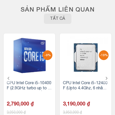
SẢN PHẨM LIÊN QUAN
TẤT CẢ
-9%
-19%
CPU Intel Core i5-10400
CPU Intel Core i5-12400
F (2.9GHz turbo up to 4.
F (Upto 4.4Ghz, 6 nhân 1
3Ghz, 6 nhân 12 luồng, 1
2 luồng, 18MB Cache, 6
2MB Cache, 65W) – Soc
5W) – Tray
ket Intel LGA 1200
2,790,000
₫
3,190,000
₫
3,050,000
₫
3,950,000
₫