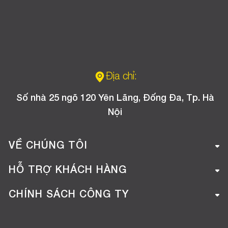
Địa chỉ:
Số nhà 25 ngõ 120 Yên Lãng, Đống Đa, Tp. Hà
Nội
VỀ CHÚNG TÔI
Giới thiệu công ty
HỖ TRỢ KHÁCH HÀNG
Tuyển dụng
Hướng dẫn mua hàng online
CHÍNH SÁCH CÔNG TY
Liên hệ
Hướng dẫn thanh toán
Chính sách đổi trả