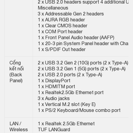
2 x USB 2.0 headers support 4 additional US
Miscellaneous
3 x Addressable Gen 2 headers
1 x AURA RGB header
1 x Clear CMOS header
1 x COM Port header
1 x Front Panel Audio header (AAFP)
1 x 20-3 pin System Panel header with Chassi
1 x S/PDIF Out header
Cổng
2 x USB 3.2 Gen 2 (10G) ports (2 x Type-A)
kết nối
2 x USB 3.2 Gen 1 (5G) ports (2 x Type-A)
(Back
2 x USB 2.0 ports (2 x Type-A)
Panel)
1 x DisplayPort
1 x HDMITM port
1 x Realtek2.5Gb Ethernet port
3 x Audio jacks
1 x Vertical M.2 slot (Key E)
1 x PS/2 Keyboard/Mouse combo port
LAN /
1 x Realtek 2.5Gb Ethernet
Wireless
TUF LANGuard