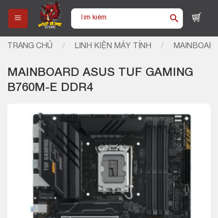
Skip
Tìm
to
kiếm:
content
TRANG CHỦ
/
LINH KIỆN MÁY TÍNH
/
MAINBOARD
MAINBOARD ASUS TUF GAMING
B760M-E DDR4