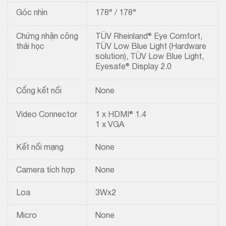
Góc nhìn
178° / 178°
Chứng nhận công
TÜV Rheinland® Eye Comfort,
thái học
TÜV Low Blue Light (Hardware
solution), TÜV Low Blue Light,
Eyesafe® Display 2.0
Cổng kết nối
None
Video Connector
1 x HDMI® 1.4
1 x VGA
Kết nối mạng
None
Camera tích hợp
None
Loa
3Wx2
Micro
None