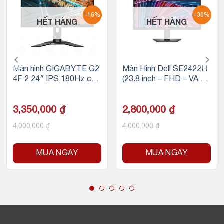
-16%
-30%
HẾT HÀNG
HẾT HÀNG
Màn hình GIGABYTE G2
Màn Hình Dell SE2422H
4F 2 24″ IPS 180Hz chu
(23.8 inch – FHD – VA – 7
yên game
5Hz – 5ms – FreeSync)
3,350,000
₫
2,800,000
₫
4,000,000
₫
4,000,000
₫
MUA NGAY
MUA NGAY