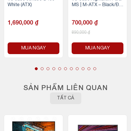
White (ATX)
MS | M-ATX – Black/Đe
n (không fan)
1,690,000
₫
700,000
₫
890,000
₫
MUA NGAY
MUA NGAY
SẢN PHẨM LIÊN QUAN
TẤT CẢ