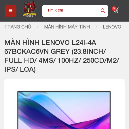
Skip
Tìm
6
to
kiếm:
content
TRANG CHỦ
/
MÀN HÌNH MÁY TÍNH
/
LENOVO
/
MÀN HÌNH LENOVO L24I-4A
67BCKAC6VN GREY (23.8INCH/
FULL HD/ 4MS/ 100HZ/ 250CD/M2/
IPS/ LOA)