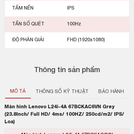
TẤM NỀN
IPS
TẦN SỐ QUÉT
100Hz
ĐỘ PHÂN GIẢI
FHD (1920x1080)
Thông tin sản phẩm
MÔ TẢ
THÔNG SỐ KỸ THUẬT
BẢO HÀNH
Màn hình
Lenovo L24i-4A 67BCKAC6VN Grey
(23.8Inch/ Full HD/ 4ms/ 100HZ/ 250cd/m2/ IPS/
Loa)