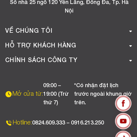
Số nhà 25 ngõ 120 Yên Lãng, Đống Đa, Tp. Hà
Nội
VỀ CHÚNG TÔI
Giới thiệu công ty
HỖ TRỢ KHÁCH HÀNG
Tuyển dụng
Hướng dẫn mua hàng online
CHÍNH SÁCH CÔNG TY
Liên hệ
Hướng dẫn thanh toán
Chính sách đổi trả
Chương trình khuyến mãi
09:00 –
*Có nhận đặt lịch
Chính sách bảo hành
Mở cửa từ:
19:00 (Trừ
trước ngoài khung giờ
Chính sách CSKH (Doanh nghiệp)
thứ 7)
trên.
Chính sách vận chuyển, kiểm hàng
Hotline:
0824.609.333 – 0916.213.250