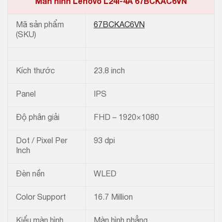
Màn hình Lenovo L24i-4A 67BCKAC6VN
Mã sản phẩm
67BCKAC6VN
(SKU)
Kích thước
23.8 inch
Panel
IPS
Độ phân giải
FHD – 1920×1080
Dot / Pixel Per
93 dpi
Inch
Đèn nền
WLED
Color Support
16.7 Million
Kiểu màn hình
Màn hình phẳng