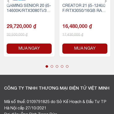
GAMING SENIOR 20 (i5-
CREATOR 21 (i5-12400
14600K/RTX3080Ti/32
F/RTX3050/16GB RAM/
GB RAM/500GB SSD N
500GB SSD NVMe)
VMe)
29,720,000
₫
16,480,000
₫
32,500,000
₫
17,430,000
₫
MUA NGAY
MUA NGAY
CÔNG TY TNHH THƯƠNG MẠI ĐIỆN TỬ VIỆT MINH
Mã số thuế: 0109791825 do Sở Kế Hoạch & Đầu Tư TP
Hà Nội cấp 27/10/2021