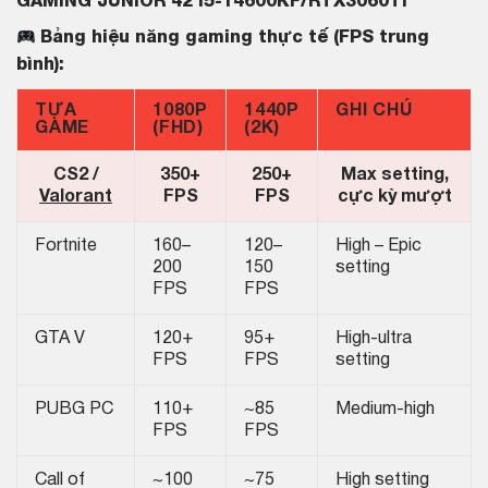
GAMING JUNIOR 42 i5-14600KF/RTX3060Ti
Bảng hiệu năng gaming thực tế (FPS trung
bình):
TỰA
1080P
1440P
GHI CHÚ
GAME
(FHD)
(2K)
CS2 /
350+
250+
Max setting,
Valorant
FPS
FPS
cực kỳ mượt
Fortnite
160–
120–
High – Epic
200
150
setting
FPS
FPS
GTA V
120+
95+
High-ultra
FPS
FPS
setting
PUBG PC
110+
~85
Medium-high
FPS
FPS
Call of
~100
~75
High setting