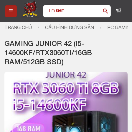
Skip
Tìm
to
kiếm:
content
TRANG CHỦ
/
CẤU HÌNH DỰNG SẴN
/
PC GAMIN
GAMING JUNIOR 42 (I5-
14600KF/RTX3060TI/16GB
RAM/512GB SSD)