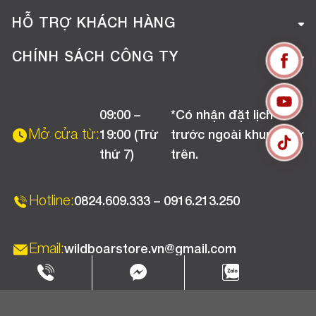
Giới thiệu công ty
HỖ TRỢ KHÁCH HÀNG
Tuyển dụng
Hướng dẫn mua hàng online
CHÍNH SÁCH CÔNG TY
Liên hệ
Hướng dẫn thanh toán
Chính sách đổi trả
Chương trình khuyến mãi
09:00 –
*Có nhận đặt lịch
Chính sách bảo hành
Mở cửa từ:
19:00 (Trừ
trước ngoài khung giờ
Chính sách CSKH (Doanh nghiệp)
thứ 7)
trên.
Chính sách vận chuyển, kiểm hàng
Hotline:
0824.609.333 – 0916.213.250
Email:
wildboarstore.vn@gmail.com