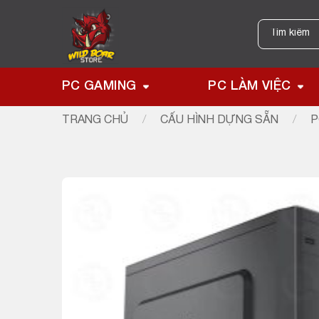
Skip
to
Tìm
kiếm:
content
PC GAMING
PC LÀM VIỆC
TRANG CHỦ
/
CẤU HÌNH DỰNG SẴN
/
P