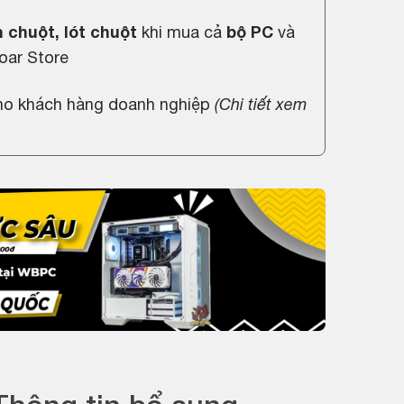
 chuột, lót chuột
khi mua cả
bộ PC
và
oar Store
cho khách hàng doanh nghiệp
(
Chi tiết xem