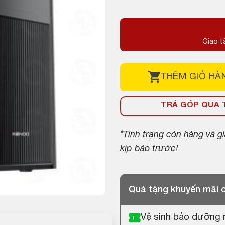
gốc
hiện
là:
tại
11,050,000 ₫
là:
Giao t
10,190,000 ₫
THÊM
GIỎ HÀ
TRẢ GÓP QUA T
*Tình trạng còn hàng và 
kịp báo trước!
Quà tặng khuyến mãi
Vệ sinh bảo dưỡng 