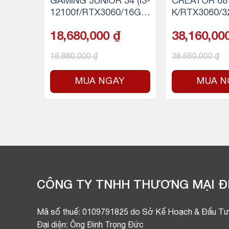
 – INT
GAMING JUNIOR 34 (i3-
CREATOR 68 
H610/8
12100f/RTX3060/16GB
K/RTX3060/
SSD)
RAM/256GB SSD)
DDR5/500GB
18,680,000
₫
38,160,00
e)
18,880,000
₫
38,660,000
₫
Y
MUA NGAY
MUA N
CÔNG TY TNHH THƯƠNG MẠI ĐI
Mã số thuế: 0109791825 do Sở Kế Hoạch & Đầu Tư
Đại diện: Ông Đinh Trọng Đức