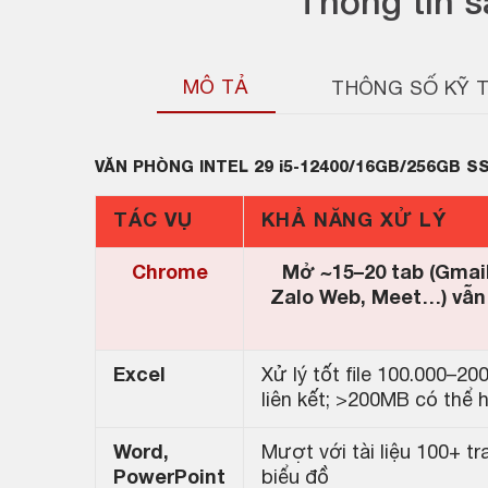
Thông tin 
MÔ TẢ
THÔNG SỐ KỸ 
VĂN PHÒNG INTEL 29 i5-12400/16GB/256GB S
TÁC VỤ
KHẢ NĂNG XỬ LÝ
Chrome
Mở ~15–20 tab (Gmail
Zalo Web, Meet…) vẫn
Excel
Xử lý tốt file 100.000–2
liên kết; >200MB có thể
Word,
Mượt với tài liệu 100+ t
PowerPoint
biểu đồ