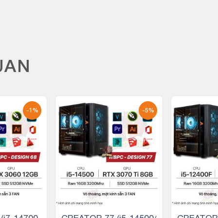
UAN
-1%
-5%