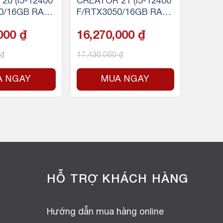
20 (i5-12400
CREATOR 21 (i5-12400
0/16GB RAM/
F/RTX3050/16GB RAM/
D NVMe)
500GB SSD NVMe)
,000
₫
16,270,000
₫
₫
17,430,000
₫
A NGAY
MUA NGAY
HỖ TRỢ KHÁCH HÀNG
Hướng dẫn mua hàng online