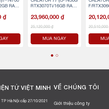
(i7-14700
CREATOR 77 (i5-14500/
CREATOR 
32GB RAM
RTX3070Ti/16GB RAM/
F/RTX306
 SSD NVM
500GB SSD NVMe)
500GB SS
0
₫
23,960,000
₫
20,120
25,120,000
₫
20,510,000
GAY
MUA NGAY
MU
VỀ CHÚNG TÔI
ỆN TỬ VIỆT MINH
 TP Hà Nội cấp 27/10/2021
Giới thiệu công ty