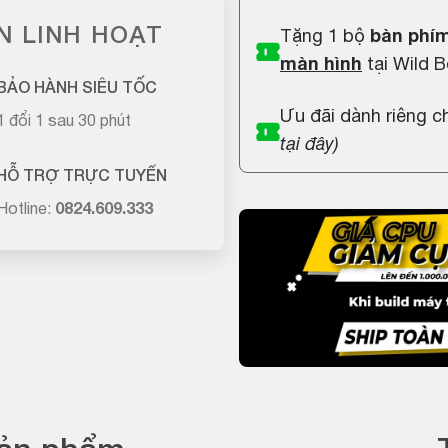
N LINH HOẠT
Tặng 1 bộ
bàn phím
màn hình
tại Wild B
BẢO HÀNH SIÊU TỐC
Ưu đãi dành riêng 
1 đổi 1 sau 30 phút
tại đây
)
HỖ TRỢ TRỰC TUYẾN
Hotline:
0824.609.333