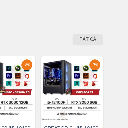
TẤT CẢ
-2%
-7%