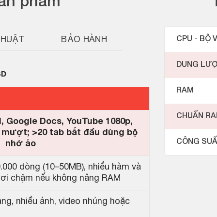
sản phẩm
THUẬT
BẢO HÀNH
CPU - BỘ V
DUNG LƯ
SD
RAM
CHUẨN R
, Google Docs, YouTube 1080p,
 mượt; >20 tab bắt đầu dùng bộ
CÔNG SU
nhớ ảo
00.000 dòng (10–50MB), nhiều hàm và
 hơi chậm nếu không nâng RAM
rang, nhiều ảnh, video nhúng hoặc