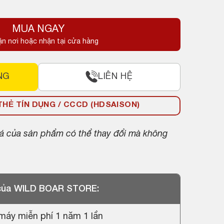
MUA NGAY
.
ận nơi hoặc nhận tại cửa hàng
.
NG
LIÊN HỆ
HẺ TÍN DỤNG / CCCD (HDSAISON)
giá của sản phẩm có thể thay đổi mà không
 của WILD BOAR STORE:
máy miễn phí 1 năm 1 lần