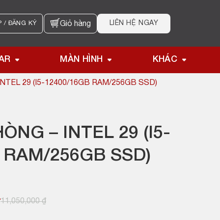
LIÊN HỆ NGAY
 / ĐĂNG KÝ
Giỏ hàng
AR
MÀN HÌNH
KHÁC
NTEL 29 (I5-12400/16GB RAM/256GB SSD)
ÒNG – INTEL 29 (I5-
 RAM/256GB SSD)
₫
11,050,000
₫