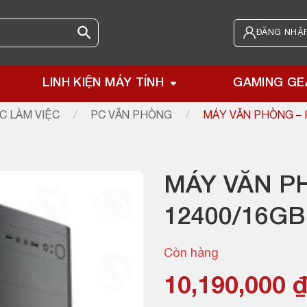
ĐĂNG NHẬP
LINH KIỆN MÁY TÍNH
GAMING GE
C LÀM VIỆC
/
PC VĂN PHÒNG
/
MÁY VĂN PHÒNG – I
MÁY VĂN PH
12400/16GB
Còn hàng
Giá
Giá
10,190,000