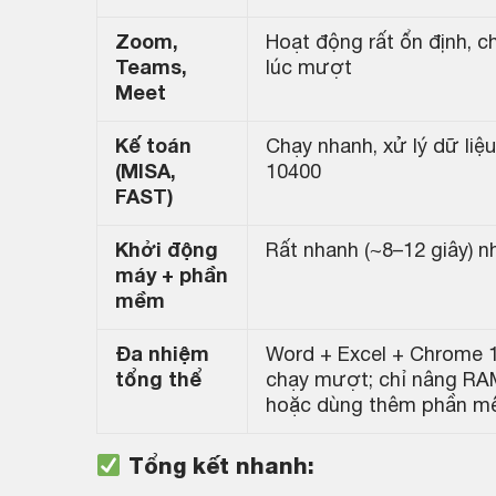
Zoom,
Hoạt động rất ổn định, c
Teams,
lúc mượt
Meet
Kế toán
Chạy nhanh, xử lý dữ liệu
(MISA,
10400
FAST)
Khởi động
Rất nhanh (~8–12 giây)
máy + phần
mềm
Đa nhiệm
Word + Excel + Chrome 
tổng thể
chạy mượt; chỉ nâng RAM 
hoặc dùng thêm phần mề
Tổng kết nhanh: