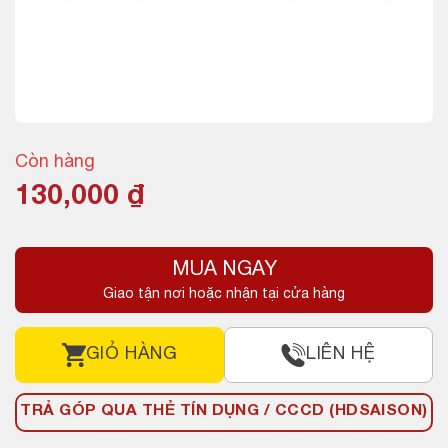
Còn hàng
130,000
₫
MUA NGAY
Giao tận nơi hoặc nhận tại cửa hàng
GIỎ HÀNG
LIÊN HỆ
TRẢ GÓP QUA THẺ TÍN DỤNG / CCCD (HDSAISON)