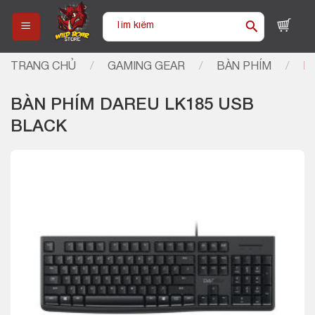
Skip
Tìm
to
kiếm:
content
TRANG CHỦ
/
GAMING GEAR
/
BÀN PHÍM
/
B
BÀN PHÍM DAREU LK185 USB
BLACK