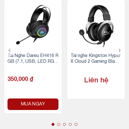
Tai Nghe Dareu EH416 R
Tai nghe Kingston Hyper
GB (7.1, USB, LED RG
X Cloud 2 Gaming Black
B)
(KHX-HSCP-GM)
350,000
₫
Liên hệ
MUA NGAY