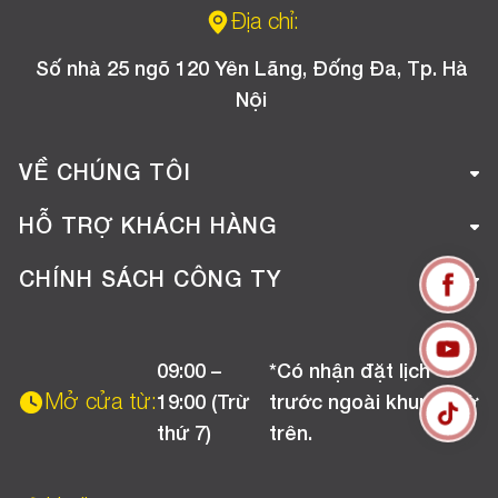
Địa chỉ:
Số nhà 25 ngõ 120 Yên Lãng, Đống Đa, Tp. Hà
Nội
VỀ CHÚNG TÔI
Giới thiệu công ty
HỖ TRỢ KHÁCH HÀNG
Tuyển dụng
Hướng dẫn mua hàng online
CHÍNH SÁCH CÔNG TY
Liên hệ
Hướng dẫn thanh toán
Chính sách đổi trả
Chương trình khuyến mãi
09:00 –
*Có nhận đặt lịch
Chính sách bảo hành
Mở cửa từ:
19:00 (Trừ
trước ngoài khung giờ
Chính sách CSKH (Doanh nghiệp)
thứ 7)
trên.
Chính sách vận chuyển, kiểm hàng