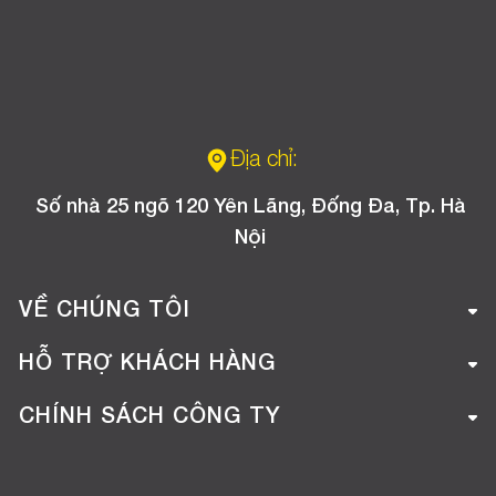
Địa chỉ:
Số nhà 25 ngõ 120 Yên Lãng, Đống Đa, Tp. Hà
Nội
VỀ CHÚNG TÔI
Giới thiệu công ty
HỖ TRỢ KHÁCH HÀNG
Tuyển dụng
Hướng dẫn mua hàng online
CHÍNH SÁCH CÔNG TY
Liên hệ
Hướng dẫn thanh toán
Chính sách đổi trả