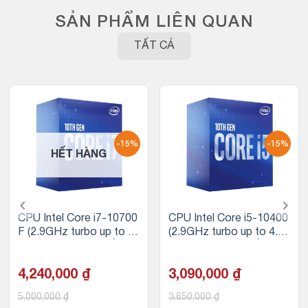
SẢN PHẨM LIÊN QUAN
TẤT CẢ
-15%
-15%
HẾT HÀNG
CPU Intel Core i7-10700
CPU Intel Core i5-10400
F (2.9GHz turbo up to 4.
(2.9GHz turbo up to 4.3
8GHz, 8 nhân 16 luồng, 1
GHz, 6 nhân 12 luồng, 12
6MB Cache, 65W) – Soc
MB Cache, 65W) – Sock
ket Intel LGA 1200
4,240,000
₫
et Intel LGA 1200
3,090,000
₫
5,000,000
₫
3,650,000
₫