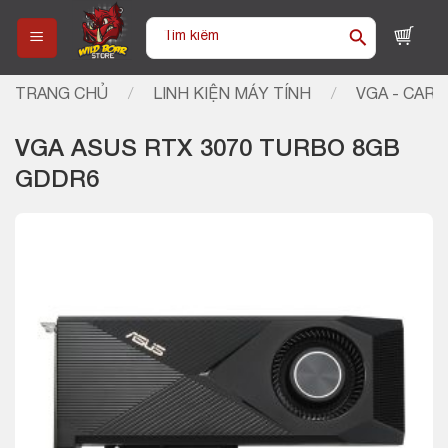
Skip
Tìm
to
kiếm:
content
TRANG CHỦ
/
LINH KIỆN MÁY TÍNH
/
VGA - CARD
VGA ASUS RTX 3070 TURBO 8GB
GDDR6