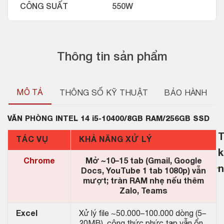
CÔNG SUẤT
550W
Thông tin sản phẩm
MÔ TẢ
THÔNG SỐ KỸ THUẬT
BẢO HÀNH
VĂN PHÒNG INTEL 14 i5-10400/8GB RAM/256GB SSD
TÁC VỤ
KHẢ NĂNG XỬ LÝ
k
Chrome
Mở ~10–15 tab (Gmail, Google
n
Docs, YouTube 1 tab 1080p) vẫn
mượt; tràn RAM nhẹ nếu thêm
Zalo, Teams
Excel
Xử lý file ~50.000–100.000 dòng (5–
20MB), công thức phức tạp vẫn ổn