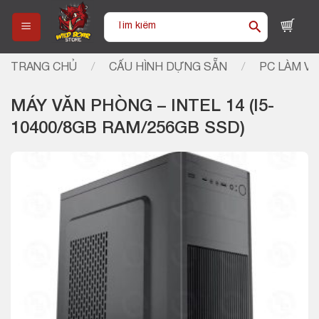
Skip
Tìm
to
kiếm:
content
TRANG CHỦ
/
CẤU HÌNH DỰNG SẴN
/
PC LÀM VI
MÁY VĂN PHÒNG – INTEL 14 (I5-
10400/8GB RAM/256GB SSD)