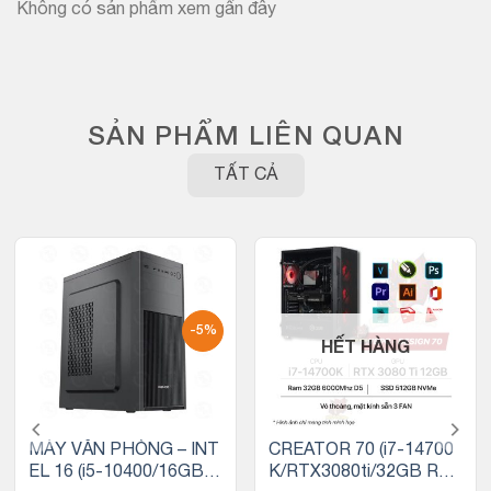
Không có sản phẩm xem gần đây
SẢN PHẨM LIÊN QUAN
TẤT CẢ
-5%
HẾT HÀNG
MÁY VĂN PHÒNG – INT
CREATOR 70 (i7-14700
EL 16 (i5-10400/16GB R
K/RTX3080ti/32GB RA