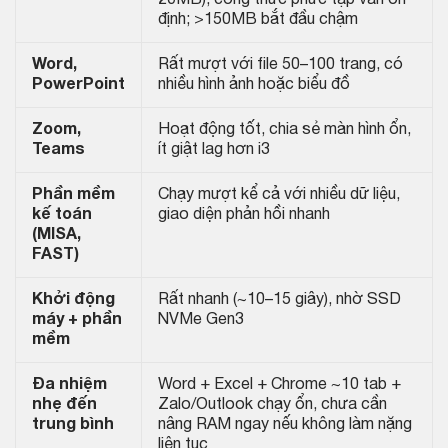
định; >150MB bắt đầu chậm
Word,
Rất mượt với file 50–100 trang, có
PowerPoint
nhiều hình ảnh hoặc biểu đồ
Zoom,
Hoạt động tốt, chia sẻ màn hình ổn,
Teams
ít giật lag hơn i3
Phần mềm
Chạy mượt kể cả với nhiều dữ liệu,
kế toán
giao diện phản hồi nhanh
(MISA,
FAST)
Khởi động
Rất nhanh (~10–15 giây), nhờ SSD
máy + phần
NVMe Gen3
mềm
Đa nhiệm
Word + Excel + Chrome ~10 tab +
nhẹ đến
Zalo/Outlook chạy ổn, chưa cần
trung bình
nâng RAM ngay nếu không làm nặng
liên tục