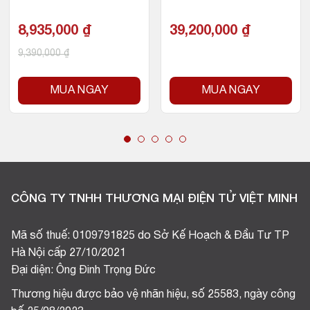
AM/256GB SSD)
M DDR5/500GB SSD N
VMe)
8,935,000
₫
39,200,000
₫
9,390,000
₫
MUA NGAY
MUA NGAY
CÔNG TY TNHH THƯƠNG MẠI ĐIỆN TỬ VIỆT MINH
Mã số thuế: 0109791825 do Sở Kế Hoạch & Đầu Tư TP
Hà Nội cấp 27/10/2021
Đại diện: Ông Đinh Trọng Đức
Thương hiệu được bảo vệ nhãn hiệu, số 25583, ngày công