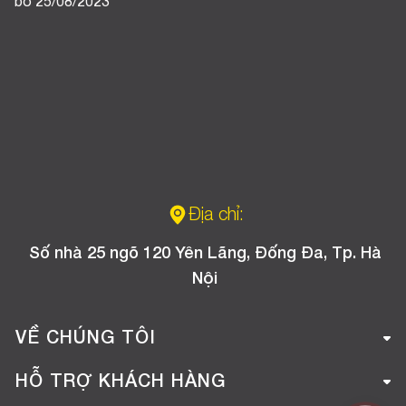
bố 25/08/2023
Địa chỉ:
Số nhà 25 ngõ 120 Yên Lãng, Đống Đa, Tp. Hà
Nội
VỀ CHÚNG TÔI
Giới thiệu công ty
HỖ TRỢ KHÁCH HÀNG