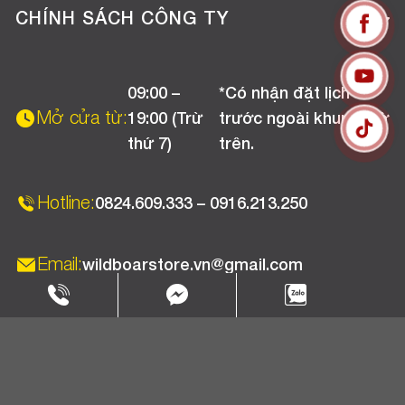
Tuyển dụng
Hướng dẫn mua hàng online
CHÍNH SÁCH CÔNG TY
Liên hệ
Hướng dẫn thanh toán
Chính sách đổi trả
Chương trình khuyến mãi
09:00 –
*Có nhận đặt lịch
Chính sách bảo hành
Mở cửa từ:
19:00 (Trừ
trước ngoài khung giờ
Chính sách CSKH (Doanh nghiệp)
thứ 7)
trên.
Chính sách vận chuyển, kiểm hàng
Hotline:
0824.609.333 – 0916.213.250
Email:
wildboarstore.vn@gmail.com
Copyright 2025 © WBPC