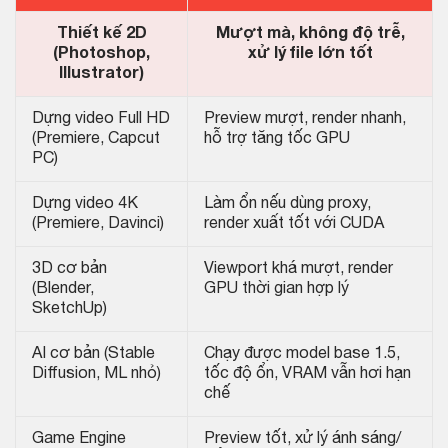
Thiết kế 2D
Mượt mà, không độ trễ,
(Photoshop,
xử lý file lớn tốt
Illustrator)
Dựng video Full HD
Preview mượt, render nhanh,
(Premiere, Capcut
hỗ trợ tăng tốc GPU
PC)
Dựng video 4K
Làm ổn nếu dùng proxy,
(Premiere, Davinci)
render xuất tốt với CUDA
3D cơ bản
Viewport khá mượt, render
(Blender,
GPU thời gian hợp lý
SketchUp)
AI cơ bản (Stable
Chạy được model base 1.5,
Diffusion, ML nhỏ)
tốc độ ổn, VRAM vẫn hơi hạn
chế
Game Engine
Preview tốt, xử lý ánh sáng/