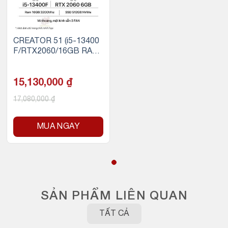
CREATOR 51 (i5-13400
F/RTX2060/16GB RAM/
500GB SSD NVMe)
15,130,000
₫
17,080,000
₫
MUA NGAY
SẢN PHẨM LIÊN QUAN
TẤT CẢ