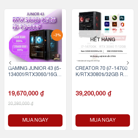
-3%
HẾT HÀNG
GAMING JUNIOR 43 (i5-
CREATOR 70 (i7-14700
13400f/RTX3060/16GB
K/RTX3080ti/32GB RA
RAM/256GB SSD)
M DDR5/500GB SSD N
VMe)
19,670,000
₫
39,200,000
₫
20,280,000
₫
MUA NGAY
MUA NGAY