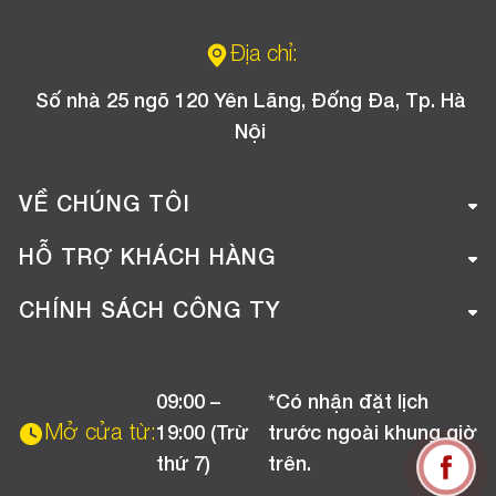
Địa chỉ:
Số nhà 25 ngõ 120 Yên Lãng, Đống Đa, Tp. Hà
Nội
VỀ CHÚNG TÔI
Giới thiệu công ty
HỖ TRỢ KHÁCH HÀNG
Tuyển dụng
Hướng dẫn mua hàng online
CHÍNH SÁCH CÔNG TY
Liên hệ
Hướng dẫn thanh toán
Chính sách đổi trả
Chương trình khuyến mãi
09:00 –
*Có nhận đặt lịch
Chính sách bảo hành
Mở cửa từ:
19:00 (Trừ
trước ngoài khung giờ
Chính sách CSKH (Doanh nghiệp)
thứ 7)
trên.