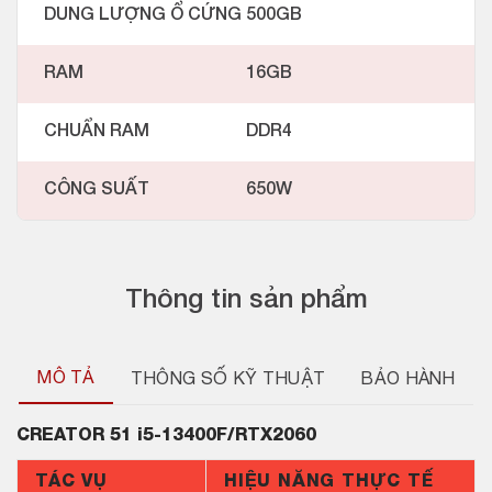
DUNG LƯỢNG Ổ CỨNG
500GB
RAM
16GB
CHUẨN RAM
DDR4
CÔNG SUẤT
650W
Thông tin sản phẩm
MÔ TẢ
THÔNG SỐ KỸ THUẬT
BẢO HÀNH
CREATOR
51 i5-13400F/RTX2060
TÁC VỤ
HIỆU NĂNG THỰC TẾ