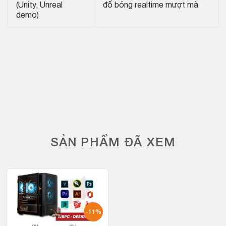
(Unity, Unreal
đổ bóng realtime mượt mà
demo)
SẢN PHẨM ĐÃ XEM
-11%