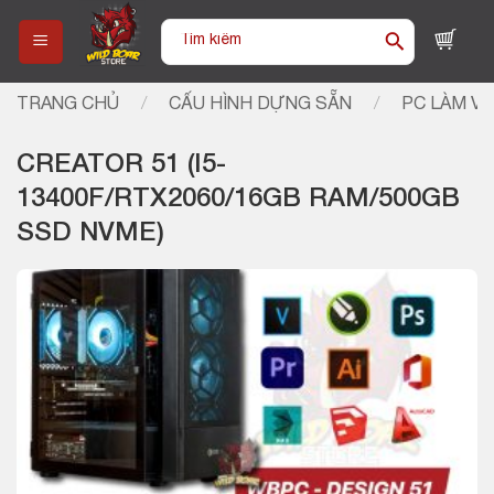
Skip
Tìm
to
kiếm:
content
TRANG CHỦ
/
CẤU HÌNH DỰNG SẴN
/
PC LÀM VI
CREATOR 51 (I5-
13400F/RTX2060/16GB RAM/500GB
SSD NVME)