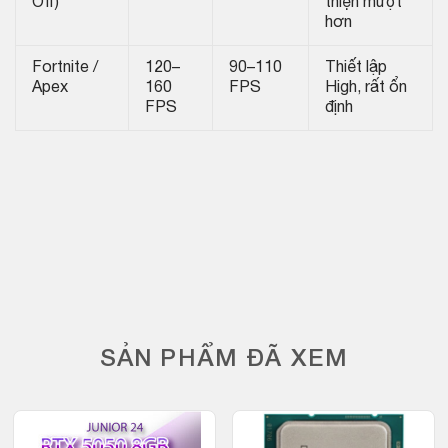
Off)
thiện mượt
hơn
Fortnite /
120–
90–110
Thiết lập
Apex
160
FPS
High, rất ổn
FPS
định
SẢN PHẨM ĐÃ XEM