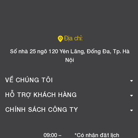
Địa chỉ:
Số nhà 25 ngõ 120 Yên Lãng, Đống Đa, Tp. Hà
Nội
VỀ CHÚNG TÔI
Giới thiệu công ty
HỖ TRỢ KHÁCH HÀNG
Tuyển dụng
Hướng dẫn mua hàng online
CHÍNH SÁCH CÔNG TY
Liên hệ
Hướng dẫn thanh toán
Chính sách đổi trả
Chương trình khuyến mãi
09:00 –
*Có nhận đặt lịch
Chính sách bảo hành