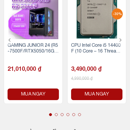
-30%
GAMING JUNIOR 24 (R5
CPU Intel Core i5 14400
-7500F/RTX5050/16GB
F (10 Core – 16 Thread –
RAM/256GB SSD)
Turbo 4.7Ghz – Cache 2
0MB)
21,010,000
₫
3,490,000
₫
4,990,000
₫
MUA NGAY
MUA NGAY