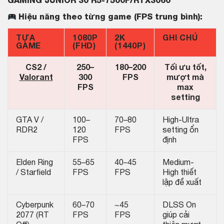
GAMING JUNIOR 30 R5-7500F/RTX3060
Hiệu năng theo từng game (FPS trung bình):
TỰA
1080P
2K
GHI CHÚ
GAME
(FHD)
(1440P)
CS2 /
250–
180–200
Tối ưu tốt,
Valorant
300
FPS
mượt mà
FPS
max
setting
GTA V /
100–
70–80
High-Ultra
RDR2
120
FPS
setting ổn
FPS
định
Elden Ring
55–65
40–45
Medium-
/ Starfield
FPS
FPS
High thiết
lập đề xuất
Cyberpunk
60–70
~45
DLSS On
2077 (RT
FPS
FPS
giúp cải