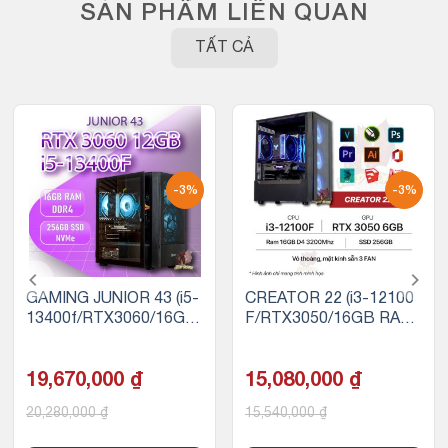
SẢN PHẨM LIÊN QUAN
TẤT CẢ
-3%
-3%
GAMING JUNIOR 43 (i5-
CREATOR 22 (i3-12100
13400f/RTX3060/16GB
F/RTX3050/16GB RAM/
RAM/256GB SSD)
256GB SSD)
19,670,000
₫
15,080,000
₫
20,280,000
₫
15,540,000
₫