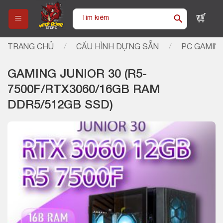
Skip
Tìm
to
kiếm:
content
TRANG CHỦ
/
CẤU HÌNH DỰNG SẴN
/
PC GAMIN
GAMING JUNIOR 30 (R5-
7500F/RTX3060/16GB RAM
DDR5/512GB SSD)