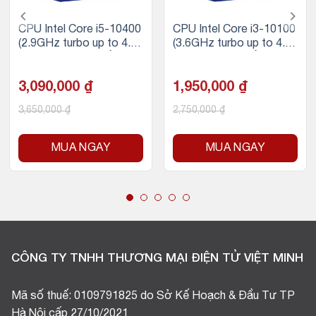
CPU Intel Core i5-10400
CPU Intel Core i3-10100
(2.9GHz turbo up to 4.3
(3.6GHz turbo up to 4.3
GHz, 6 nhân 12 luồng, 12
Ghz, 4 nhân 8 luồng, 6M
MB Cache, 65W) – Sock
B Cache, 65W) – Socket
et Intel LGA 1200
3,090,000
₫
Intel LGA 1200
1,950,000
₫
3,650,000
₫
2,750,000
₫
MUA NGAY
MUA NGAY
CÔNG TY TNHH THƯƠNG MẠI ĐIỆN TỬ VIỆT MINH
Mã số thuế: 0109791825 do Sở Kế Hoạch & Đầu Tư TP
Hà Nội cấp 27/10/2021