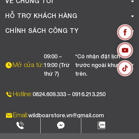
VỀ CHÚNG TÔI
Giới thiệu công ty
HỖ TRỢ KHÁCH HÀNG
Tuyển dụng
Hướng dẫn mua hàng online
CHÍNH SÁCH CÔNG TY
Liên hệ
Hướng dẫn thanh toán
Chính sách đổi trả
Chương trình khuyến mãi
09:00 –
*Có nhận đặt lịch
Chính sách bảo hành
Mở cửa từ:
19:00 (Trừ
trước ngoài khung giờ
Chính sách CSKH (Doanh nghiệp)
thứ 7)
trên.
Chính sách vận chuyển, kiểm hàng
Hotline:
0824.609.333 – 0916.213.250
Email:
wildboarstore.vn@gmail.com