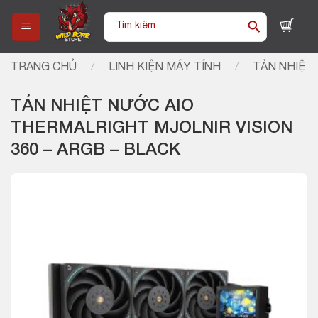
Skip
Tìm
to
kiếm:
content
TRANG CHỦ
/
LINH KIỆN MÁY TÍNH
/
TẢN NHIỆT 
TẢN NHIỆT NƯỚC AIO
THERMALRIGHT MJOLNIR VISION
360 – ARGB – BLACK