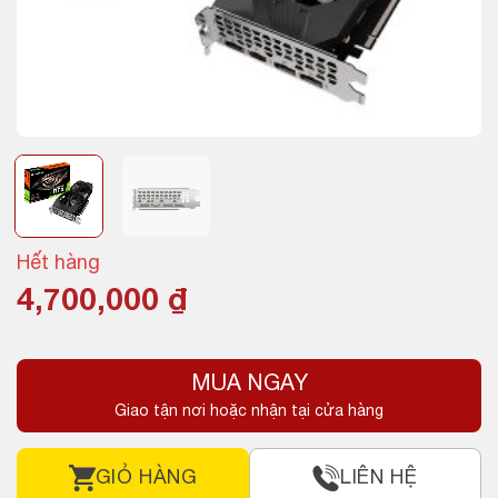
Hết hàng
4,700,000
₫
MUA NGAY
Giao tận nơi hoặc nhận tại cửa hàng
GIỎ HÀNG
LIÊN HỆ