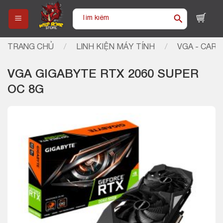
Skip
Tìm
to
kiếm:
content
TRANG CHỦ
/
LINH KIỆN MÁY TÍNH
/
VGA - CARD
VGA GIGABYTE RTX 2060 SUPER
OC 8G