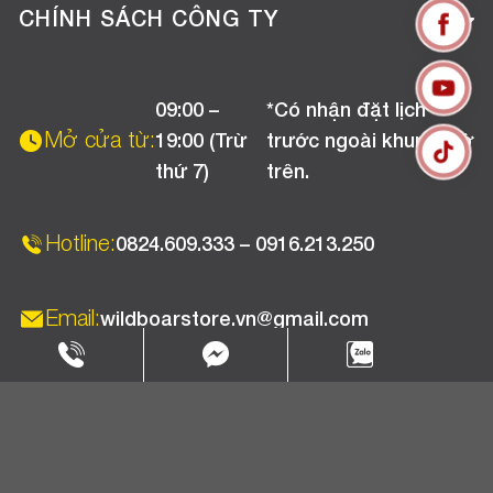
Tuyển dụng
Hướng dẫn mua hàng online
CHÍNH SÁCH CÔNG TY
Liên hệ
Hướng dẫn thanh toán
Chính sách đổi trả
Chương trình khuyến mãi
09:00 –
*Có nhận đặt lịch
Chính sách bảo hành
Mở cửa từ:
19:00 (Trừ
trước ngoài khung giờ
Chính sách CSKH (Doanh nghiệp)
thứ 7)
trên.
Chính sách vận chuyển, kiểm hàng
Hotline:
0824.609.333 – 0916.213.250
Email:
wildboarstore.vn@gmail.com
Copyright 2025 © WBPC