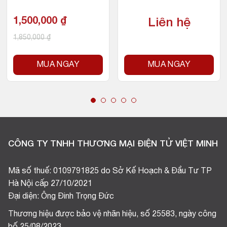
W) – Socket Intel LGA 1
hi 2600MB/s)
200
1,500,000
₫
Liên hệ
1,850,000
₫
MUA NGAY
MUA NGAY
CÔNG TY TNHH THƯƠNG MẠI ĐIỆN TỬ VIỆT MINH
Mã số thuế: 0109791825 do Sở Kế Hoạch & Đầu Tư TP
Hà Nội cấp 27/10/2021
Đại diện: Ông Đinh Trọng Đức
Thương hiệu được bảo vệ nhãn hiệu, số 25583, ngày công
bố 25/08/2023