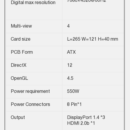
7680×4320@60Hz
Digital max resolution
Multi-view
4
Card size
L=265 W=121 H=40 mm
PCB Form
ATX
DirectX
12
OpenGL
4.5
Power requirement
550W
Power Connectors
8 Pin*1
Output
DisplayPort 1.4 *3
HDMI 2.0b *1