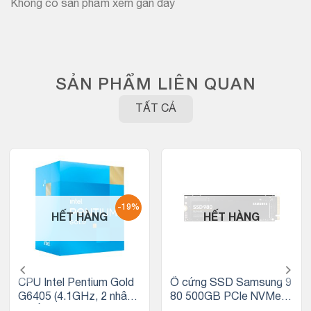
Không có sản phẩm xem gần đây
SẢN PHẨM LIÊN QUAN
TẤT CẢ
-19%
HẾT HÀNG
HẾT HÀNG
CPU Intel Pentium Gold
Ổ cứng SSD Samsung 9
G6405 (4.1GHz, 2 nhân
80 500GB PCIe NVMe 3.
4 luồng, 4MB Cache, 58
0×4 (Đọc 3100MB/s – G