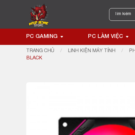
Skip
to
Tìm
kiếm:
content
PC GAMING
PC LÀM VIỆC
TRANG CHỦ
/
LINH KIỆN MÁY TÍNH
/
PH
BLACK