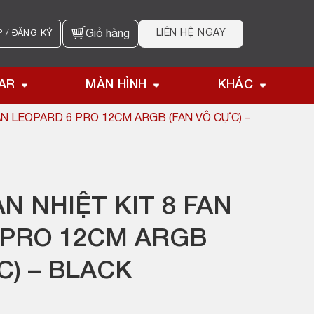
LIÊN HỆ NGAY
 / ĐĂNG KÝ
Giỏ hàng
AR
MÀN HÌNH
KHÁC
AN LEOPARD 6 PRO 12CM ARGB (FAN VÔ CỰC) –
N NHIỆT KIT 8 FAN
 PRO 12CM ARGB
C) – BLACK