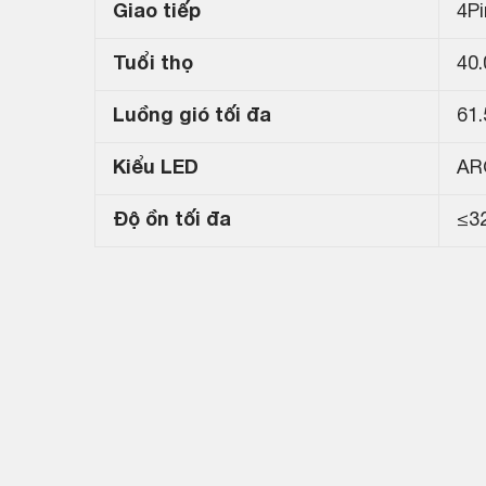
Giao tiếp
4Pi
Tuổi thọ
40
Luồng gió tối đa
61
Kiểu LED
AR
Độ ồn tối đa
≤3