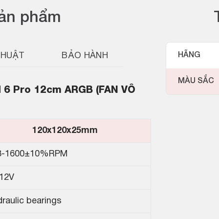
sản phẩm
THUẬT
BẢO HÀNH
HÃNG
MÀU SẮC
rd 6 Pro 12cm ARGB (FAN VÔ
120x120x25mm
8-1600±10%RPM
12V
raulic bearings