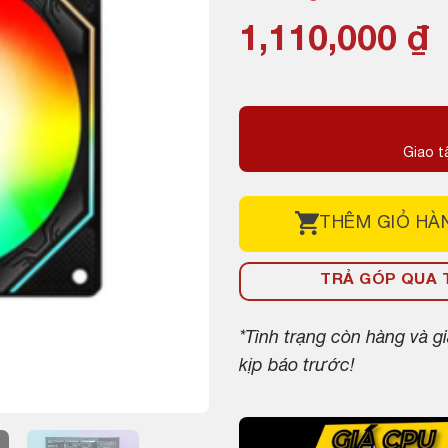
1,110,000
₫
Giao t
THÊM
GIỎ HÀ
TRẢ GÓP QUA T
*Tình trạng còn hàng và 
kịp báo trước!