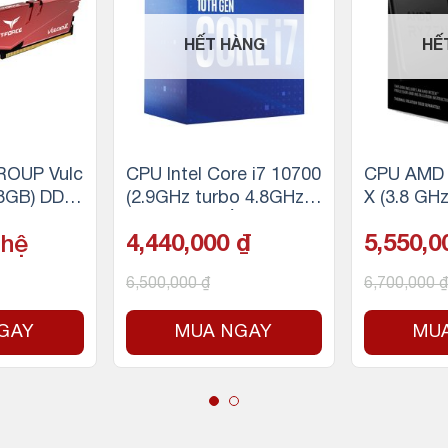
HẾT HÀNG
HẾ
OUP Vulc
CPU Intel Core i7 10700
CPU AMD 
x8GB) DDR
(2.9GHz turbo 4.8GHz |
X (3.8 GH
ỏ)
8 nhân 16 luồng | 16MB
/ 36MB / 
 hệ
4,440,000
₫
5,550,
Cache | 65W)
reads / 1
AM4)
6,500,000
₫
6,700,000
₫
GAY
MUA NGAY
MU