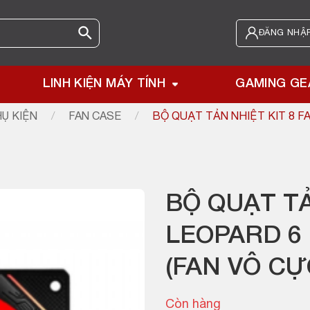
ĐĂNG NHẬP
LINH KIỆN MÁY TÍNH
GAMING GE
Ụ KIỆN
/
FAN CASE
/
BỘ QUẠT TẢN NHIỆT KIT 8 F
BỘ QUẠT TẢ
LEOPARD 6
(FAN VÔ CỰ
Còn hàng