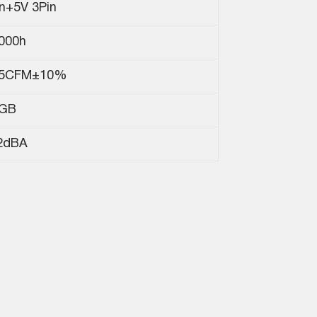
n+5V 3Pin
.000h
.5CFM±10%
GB
2dBA