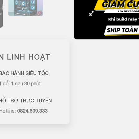
N LINH HOẠT
BẢO HÀNH SIÊU TỐC
1 đổi 1 sau 30 phút
HỖ TRỢ TRỰC TUYẾN
Hotline:
0824.609.333