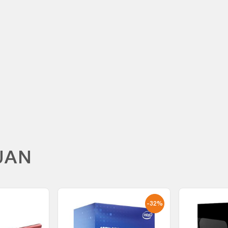
M
UAN
-32%