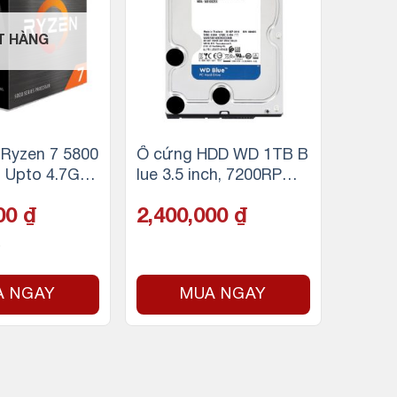
T HÀNG
Ryzen 7 5800
Ổ cứng HDD WD 1TB B
z Upto 4.7GHz
lue 3.5 inch, 7200RPM,
8 Cores, 16 Th
SATA, 64MB Cache
000
₫
2,400,000
₫
05W / Socket
A NGAY
MUA NGAY