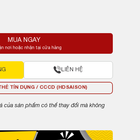
MUA NGAY
ận nơi hoặc nhận tại cửa hàng
NG
LIÊN HỆ
HẺ TÍN DỤNG / CCCD (HDSAISON)
giá của sản phẩm có thể thay đổi mà không