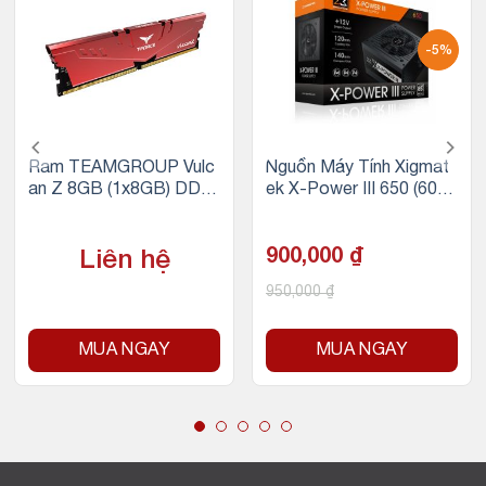
-5%
Ram TEAMGROUP Vulc
Nguồn Máy Tính Xigmat
an Z 8GB (1x8GB) DDR
ek X-Power III 650 (600
4 3200Mhz (Đỏ)
W, 230V)
900,000
₫
Liên hệ
950,000
₫
MUA NGAY
MUA NGAY