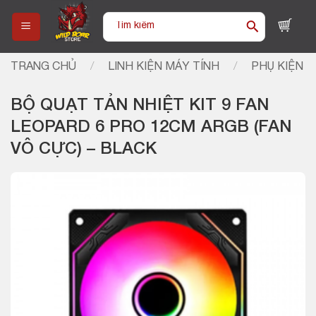
Skip
Tìm
to
kiếm:
content
TRANG CHỦ
/
LINH KIỆN MÁY TÍNH
/
PHỤ KIỆN
BỘ QUẠT TẢN NHIỆT KIT 9 FAN
LEOPARD 6 PRO 12CM ARGB (FAN
VÔ CỰC) – BLACK