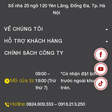
Số nhà 25 ngõ 120 Yên Lãng, Đống Đa, Tp. Hà
Nội
VỀ CHÚNG TÔI
Giới thiệu công ty
HỖ TRỢ KHÁCH HÀNG
Tuyển dụng
Hướng dẫn mua hàng online
CHÍNH SÁCH CÔNG TY
Liên hệ
Hướng dẫn thanh toán
Chính sách đổi trả
Chương trình khuyến mãi
09:00 –
*Có nhận đặt lịch
Chính sách bảo hành
Mở cửa từ:
19:00 (Trừ
trước ngoài khung giờ
Chính sách CSKH (Doanh nghiệp)
thứ 7)
trên.
Chính sách vận chuyển, kiểm hàng
Hotline:
0824.609.333 – 0916.213.250