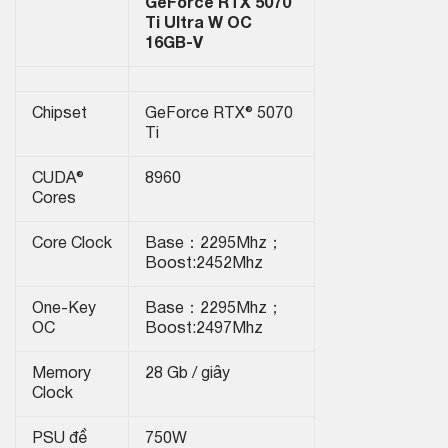
GeForce RTX 5070
Ti Ultra W OC
16GB-V
Chipset
GeForce RTX® 5070
Ti
CUDA®
8960
Cores
Core Clock
Base：2295Mhz；
Boost:2452Mhz
One-Key
Base：2295Mhz；
OC
Boost:2497Mhz
Memory
28 Gb / giây
Clock
PSU đề
750W