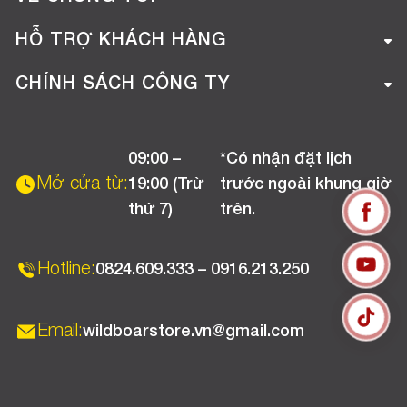
Giới thiệu công ty
HỖ TRỢ KHÁCH HÀNG
Tuyển dụng
Hướng dẫn mua hàng online
CHÍNH SÁCH CÔNG TY
Liên hệ
Hướng dẫn thanh toán
Chính sách đổi trả
Chương trình khuyến mãi
09:00 –
*Có nhận đặt lịch
Chính sách bảo hành
Mở cửa từ:
19:00 (Trừ
trước ngoài khung giờ
Chính sách CSKH (Doanh nghiệp)
thứ 7)
trên.
Chính sách vận chuyển, kiểm hàng
Hotline:
0824.609.333 – 0916.213.250
Email:
wildboarstore.vn@gmail.com