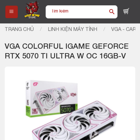
Skip
Tìm
to
kiếm:
content
TRANG CHỦ
/
LINH KIỆN MÁY TÍNH
/
VGA - CARD
VGA COLORFUL IGAME GEFORCE
RTX 5070 TI ULTRA W OC 16GB-V