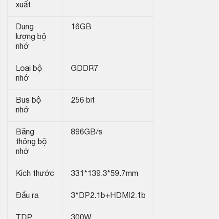
xuất
Dung
16GB
lượng bộ
nhớ
Loại bộ
GDDR7
nhớ
Bus bộ
256 bit
nhớ
Băng
896GB/s
thông bộ
nhớ
Kích thước
331*139.3*59.7mm
Đầu ra
3*DP2.1b+HDMI2.1b
TDP
300W