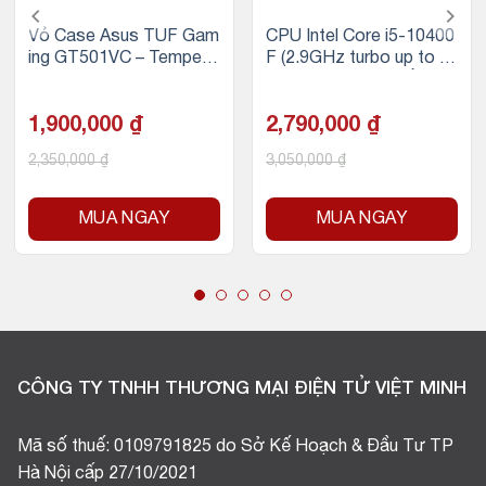
Vỏ Case Asus TUF Gam
CPU Intel Core i5-10400
ing GT501VC – Tempere
F (2.9GHz turbo up to 4.
d Glass (Mid Tower/Màu
3Ghz, 6 nhân 12 luồng, 1
Đen)
2MB Cache, 65W) – Soc
1,900,000
₫
ket Intel LGA 1200
2,790,000
₫
2,350,000
₫
3,050,000
₫
MUA NGAY
MUA NGAY
CÔNG TY TNHH THƯƠNG MẠI ĐIỆN TỬ VIỆT MINH
Mã số thuế: 0109791825 do Sở Kế Hoạch & Đầu Tư TP
Hà Nội cấp 27/10/2021