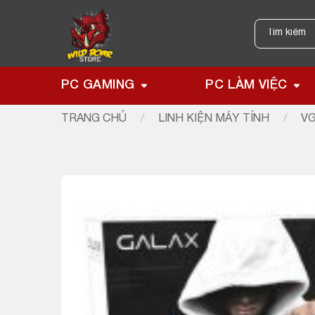
Skip
to
Tìm
kiếm:
content
PC GAMING
PC LÀM VIỆC
TRANG CHỦ
/
LINH KIỆN MÁY TÍNH
/
VG