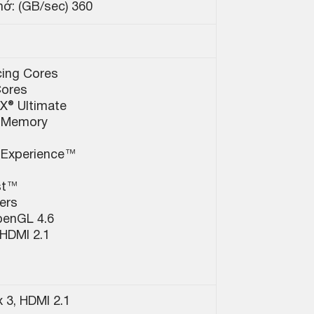
ớ: (GB/sec) 360
cing Cores
Cores
tX® Ultimate
 Memory
 Experience™
st™
ers
penGL 4.6
 HDMI 2.1
x 3, HDMI 2.1