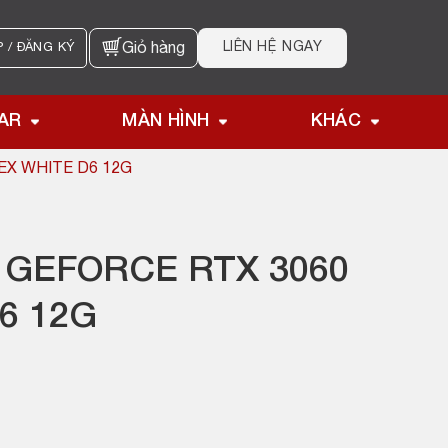
LIÊN HỆ NGAY
 / ĐĂNG KÝ
Giỏ hàng
AR
MÀN HÌNH
KHÁC
EX WHITE D6 12G
 GEFORCE RTX 3060
6 12G