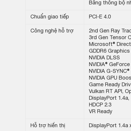
Băng thông bộ nh
Chuẩn giao tiếp
PCI-E 4.0
Công nghệ hỗ trợ
2nd Gen Ray Tra
3rd Gen Tensor 
Microsoft® Direc
GDDR6 Graphics
NVIDIA DLSS
NVIDIA® GeForce
NVIDIA G-SYNC®
NVIDIA GPU Boo
Game Ready Driv
Vulkan RT API, O
DisplayPort 1.4a,
HDCP 2.3
VR Ready
Hỗ trợ hiển thị
DisplayPort 1.4a 