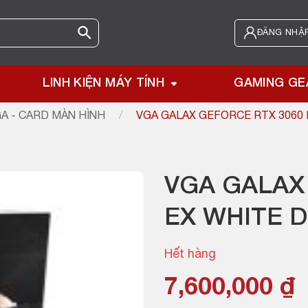
ĐĂNG NHẬP
LINH KIỆN MÁY TÍNH
GAMING GE
A - CARD MÀN HÌNH
/
VGA GALAX GEFORCE RTX 3060 
VGA GALAX
EX WHITE D
Hết hàng
7,600,000
₫