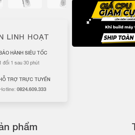
N LINH HOẠT
BẢO HÀNH SIÊU TỐC
1 đổi 1 sau 30 phút
HỖ TRỢ TRỰC TUYẾN
Hotline:
0824.609.333
sản phẩm