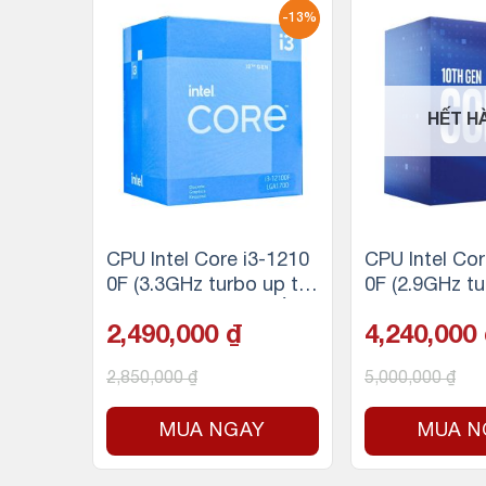
-13%
HẾT H
msung
CPU Intel Core i3-1210
CPU Intel Cor
 NVMe
0F (3.3GHz turbo up to
0F (2.9GHz tu
MB/s –
4.3GHz, 4 nhân 8 luồng,
4.8GHz, 8 nhâ
2,490,000
₫
4,240,000
12MB Cache, 58W)
g, 16MB Cach
Socket Intel
2,850,000
₫
5,000,000
₫
Y
MUA NGAY
MUA N