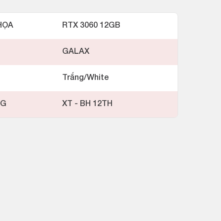
HỌA
RTX 3060 12GB
GALAX
Trắng/White
NG
XT - BH 12TH