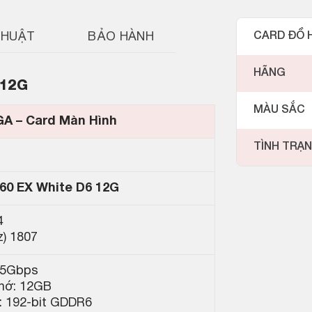
THUẬT
BẢO HÀNH
CARD ĐỒ 
HÃNG
 12G
MÀU SẮC
GA – Card Màn Hình
TÌNH TRẠ
60 EX White D6 12G
4
) 1807
15Gbps
hớ: 12GB
: 192-bit GDDR6