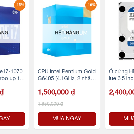
-15%
-19%
ÀNG
HẾT HÀNG
e i7-1070
CPU Intel Pentium Gold
Ổ cứng H
rbo up to
G6405 (4.1GHz, 2 nhân
lue 3.5 in
n 16 luồn
4 luồng, 4MB Cache, 58
SATA, 64
₫
1,500,000
₫
2,400,
e, 65W) –
W) – Socket Intel LGA 1
 LGA 1200
200
1,850,000
₫
GAY
MUA NGAY
MU