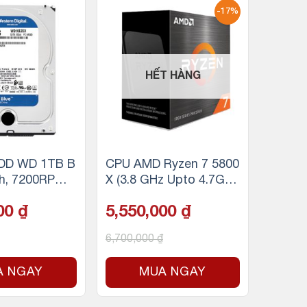
-17%
HẾT HÀNG
DD WD 1TB B
CPU AMD Ryzen 7 5800
ch, 7200RPM,
X (3.8 GHz Upto 4.7GHz
MB Cache
/ 36MB / 8 Cores, 16 Th
000
₫
5,550,000
₫
reads / 105W / Socket
AM4)
6,700,000
₫
A NGAY
MUA NGAY