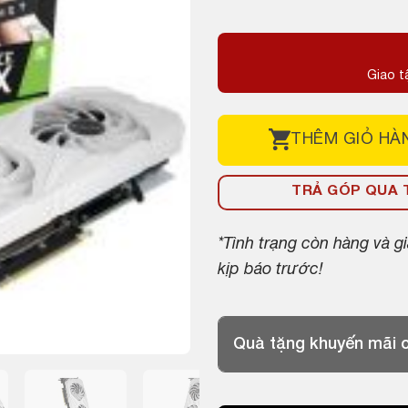
Giao t
THÊM
GIỎ HÀ
TRẢ GÓP QUA T
*Tình trạng còn hàng và 
kịp báo trước!
Quà tặng khuyến mãi