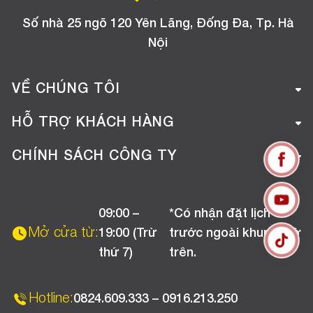
Số nhà 25 ngõ 120 Yên Lãng, Đống Đa, Tp. Hà
Nội
VỀ CHÚNG TÔI
Giới thiệu công ty
HỖ TRỢ KHÁCH HÀNG
Tuyển dụng
Hướng dẫn mua hàng online
CHÍNH SÁCH CÔNG TY
Liên hệ
Hướng dẫn thanh toán
Chính sách đổi trả
Chương trình khuyến mãi
09:00 –
*Có nhận đặt lịch
Chính sách bảo hành
Mở cửa từ:
19:00 (Trừ
trước ngoài khung giờ
Chính sách CSKH (Doanh nghiệp)
thứ 7)
trên.
Chính sách vận chuyển, kiểm hàng
Hotline:
0824.609.333 – 0916.213.250