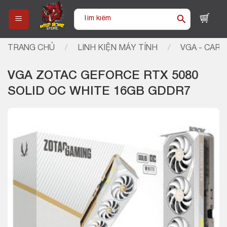
Skip
Tìm
to
kiếm:
content
TRANG CHỦ
/
LINH KIỆN MÁY TÍNH
/
VGA - CARD
VGA ZOTAC GEFORCE RTX 5080
SOLID OC WHITE 16GB GDDR7