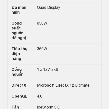
Đa màn
Quad Display
hình
Công
850W
suất
nguồn
đề nghị
Tiêu thụ
360W
điện
năng
Cổng
1 x 12V-2×6
nguồn
DirectX
Microsoft DirectX 12 Ultimate
OpenGL
4.6
Tản
IceStorm 3.0