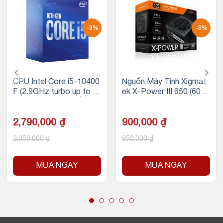
-9%
-5%
CPU Intel Core i5-10400
Nguồn Máy Tính Xigmat
F (2.9GHz turbo up to 4.
ek X-Power III 650 (600
3Ghz, 6 nhân 12 luồng, 1
W, 230V)
2MB Cache, 65W) – Soc
ket Intel LGA 1200
2,790,000
₫
900,000
₫
3,050,000
₫
950,000
₫
MUA NGAY
MUA NGAY