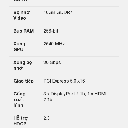
CUDA
Bộ nhớ
16GB GDDR7
Video
Bus RAM
256-bit
Xung
2640 MHz
GPU
Xung bộ
30 Gbps
nhớ
Giao tiếp
PCI Express 5.0 x16
Cổng
3 x DisplayPort 2.1b, 1 x HDMI
xuất
2.1b
hình
Hỗ trợ
2.3
HDCP