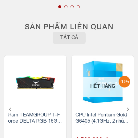
SẢN PHẨM LIÊN QUAN
TẤT CẢ
-19%
HẾT HÀNG
Ram TEAMGROUP T-F
CPU Intel Pentium Gold
orce DELTA RGB 16GB
G6405 (4.1GHz, 2 nhân
(1x16GB) DDR4 3200M
4 luồng, 4MB Cache, 58
Hz (Đen)
W) – Socket Intel LGA 1