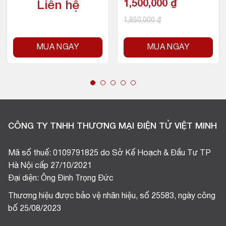
200
1,500,000
₫
Liên hệ
1,850,000
₫
MUA NGAY
MUA NGAY
CÔNG TY TNHH THƯƠNG MẠI ĐIỆN TỬ VIỆT MINH
Mã số thuế: 0109791825 do Sở Kế Hoạch & Đầu Tư TP
Hà Nội cấp 27/10/2021
Đại diện: Ông Đinh Trọng Đức
Thương hiệu được bảo vệ nhãn hiệu, số 25583, ngày công
bố 25/08/2023