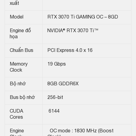
xuất
Model
RTX 3070 Ti GAMING OC – 8GD
Engine đồ
NVIDIA® RTX 3070 Ti™
họa
Chuẩn Bus
PCI Express 4.0 x 16
Memory
19 Gbps
Clock
Bộ nhớ
8GB GDDR6X
Bus bộ nhớ
256-bit
CUDA
6144
Cores
Engine
OC mode : 1830 MHz (Boost