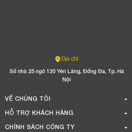
Địa chỉ:
Số nhà 25 ngõ 120 Yên Lãng, Đống Đa, Tp. Hà
Nội
VỀ CHÚNG TÔI
Giới thiệu công ty
HỖ TRỢ KHÁCH HÀNG
Tuyển dụng
Hướng dẫn mua hàng online
CHÍNH SÁCH CÔNG TY