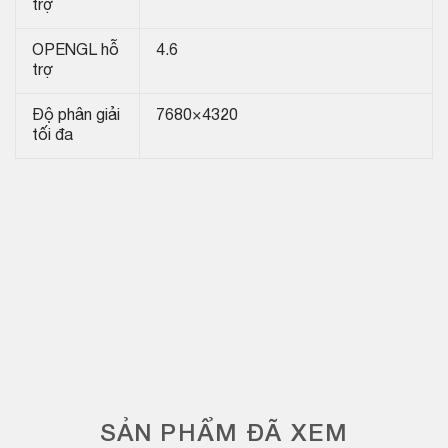
trợ
OPENGL hỗ
4.6
trợ
Độ phân giải
7680×4320
tối đa
SẢN PHẨM ĐÃ XEM