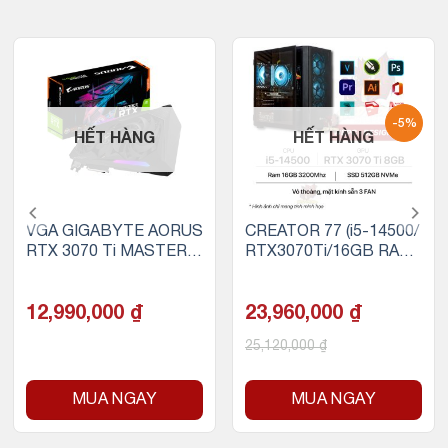
-5%
HẾT HÀNG
HẾT HÀNG
VGA GIGABYTE AORUS
CREATOR 77 (i5-14500/
RTX 3070 Ti MASTER 8
RTX3070Ti/16GB RAM/
G
500GB SSD NVMe)
12,990,000
₫
23,960,000
₫
25,120,000
₫
MUA NGAY
MUA NGAY