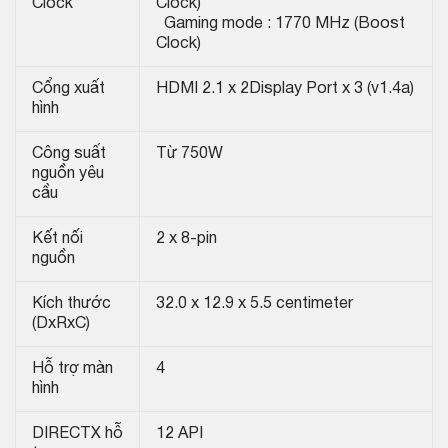
Clock
Clock)
Gaming mode : 1770 MHz (Boost
Clock)
Cổng xuất
HDMI 2.1 x 2Display Port x 3 (v1.4a)
hình
Công suất
Từ 750W
nguồn yêu
cầu
Kết nối
2 x 8-pin
nguồn
Kích thước
32.0 x 12.9 x 5.5 centimeter
(DxRxC)
Hỗ trợ màn
4
hình
DIRECTX hỗ
12 API