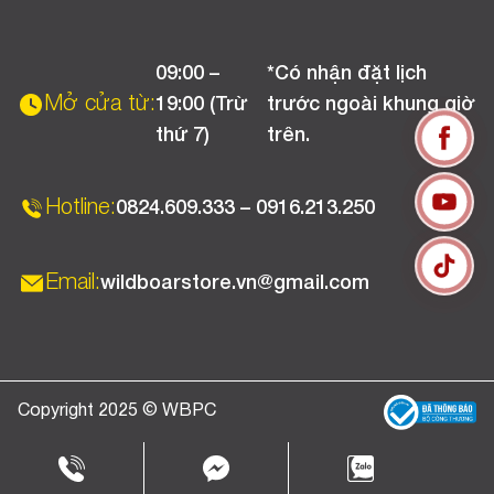
Liên hệ
Hướng dẫn thanh toán
Chính sách đổi trả
Chương trình khuyến mãi
09:00 –
*Có nhận đặt lịch
Chính sách bảo hành
Mở cửa từ:
19:00 (Trừ
trước ngoài khung giờ
Chính sách CSKH (Doanh nghiệp)
thứ 7)
trên.
Chính sách vận chuyển, kiểm hàng
Hotline:
0824.609.333 – 0916.213.250
Email:
wildboarstore.vn@gmail.com
Copyright 2025 © WBPC