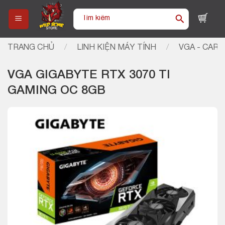
Skip
Tìm
to
kiếm:
content
TRANG CHỦ
/
LINH KIỆN MÁY TÍNH
/
VGA - CARD
VGA GIGABYTE RTX 3070 TI
GAMING OC 8GB