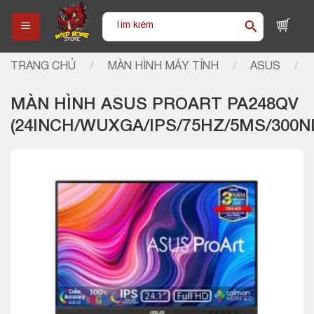
Skip
Tìm
to
kiếm:
content
TRANG CHỦ
/
MÀN HÌNH MÁY TÍNH
/
ASUS
/
MÀN HÌNH ASUS PROART PA248QV
(24INCH/WUXGA/IPS/75HZ/5MS/300