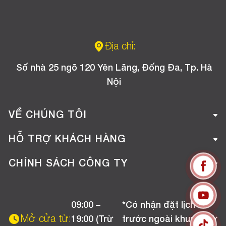
Địa chỉ:
Số nhà 25 ngõ 120 Yên Lãng, Đống Đa, Tp. Hà
Nội
VỀ CHÚNG TÔI
Giới thiệu công ty
HỖ TRỢ KHÁCH HÀNG
Tuyển dụng
Hướng dẫn mua hàng online
CHÍNH SÁCH CÔNG TY
Liên hệ
Hướng dẫn thanh toán
Chính sách đổi trả
Chương trình khuyến mãi
09:00 –
*Có nhận đặt lịch
Chính sách bảo hành
Mở cửa từ:
19:00 (Trừ
trước ngoài khung giờ