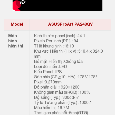
Model
ASUSProArt PA248QV
Màn
Kích thước panel (inch) :24.1
hình
Pixels Per Inch (PPI) : 94
hiển thị
Tỉ lệ khung hình :16:10
Khu vực Hiển thị (H x V) :518.4 x 324.0
mm
Bề mặt Hiển thị :Chống lóa
Loại đèn nền :LED
Kiểu Panel :IPS
Góc nhìn (CR≧10, H/V) :178°/ 178°
Pixel :0.270mm
Độ phân giải :1920×1200
Không gian màu (sRGB) :100%
Độ sáng (Typ.) :300cd/㎡
Tỷ lệ Tương phản (Typ.) :1000:1
Màu hiển thị :16.7M
Thời gian phản hồi :5ms(GTG)