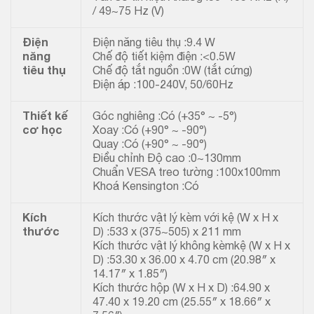
/ 49~75 Hz (V)
Điện
Điện năng tiêu thụ :9.4 W
năng
Chế độ tiết kiệm điện :<0.5W
tiêu thụ
Chế độ tắt nguồn :0W (tắt cứng)
Điện áp :100-240V, 50/60Hz
Thiết kế
Góc nghiêng :Có (+35° ~ -5°)
cơ học
Xoay :Có (+90° ~ -90°)
Quay :Có (+90° ~ -90°)
Điều chỉnh Độ cao :0~130mm
Chuẩn VESA treo tường :100x100mm
Khoá Kensington :Có
Kích
Kích thước vật lý kèm với kệ (W x H x
thước
D) :533 x (375~505) x 211 mm
Kích thước vật lý không kèmkệ (W x H x
D) :53.30 x 36.00 x 4.70 cm (20.98″ x
14.17″ x 1.85″)
Kích thước hộp (W x H x D) :64.90 x
47.40 x 19.20 cm (25.55″ x 18.66″ x