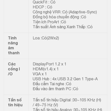
QuickFit : Có
HDCP : Có
Công nghệ VRR :Có (Adaptive-Sync)
Đồng bộ hóa chuyển động :Có
Tiện ích ProArt :Có
Tần suất Ánh sáng Xanh Thấp :Có
Tính
Loa :Có(2Wx2)
năng
âm
thanh
Các
DisplayPort 1.2 x 1
cổng I
HDMI(v1.4) x 1
/O
VGA x 1
USB Hub : 4x USB 3.2 Gen 1 Type-A
Đầu cắm Tai nghe :Có
Đầu vào âm thanh PC :Có
Tần số
Tần số tín hiệu Digital :30~105 KHz (H)
tín hiệu
/ 49~75 Hz (V)
Tần số tín hiệu Analog :30~105 KHz (H)