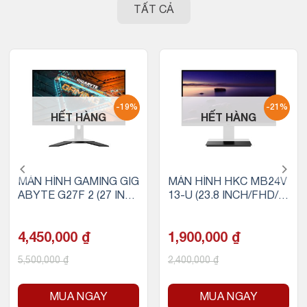
TẤT CẢ
-19%
-21%
HẾT HÀNG
HẾT HÀNG
MÀN HÌNH GAMING GIG
MÀN HÌNH HKC MB24V
ABYTE G27F 2 (27 INC
13-U (23.8 INCH/FHD/V
H/FHD/IPS/165HZ/1M
A/100HZ/6MS)
S)
4,450,000
₫
1,900,000
₫
5,500,000
₫
2,400,000
₫
MUA NGAY
MUA NGAY