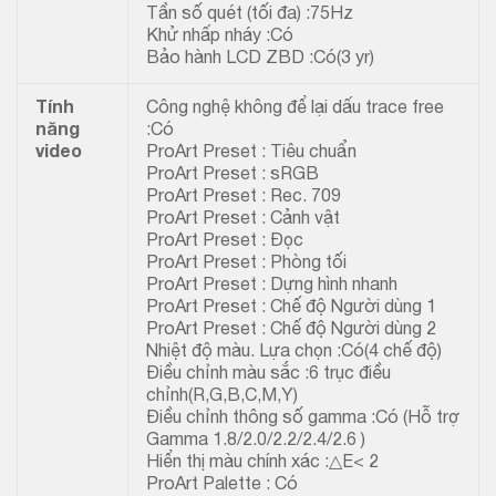
Tần số quét (tối đa) :75Hz
Khử nhấp nháy :Có
Bảo hành LCD ZBD :Có(3 yr)
Tính
Công nghệ không để lại dấu trace free
năng
:Có
video
ProArt Preset : Tiêu chuẩn
ProArt Preset : sRGB
ProArt Preset : Rec. 709
ProArt Preset : Cảnh vật
ProArt Preset : Đọc
ProArt Preset : Phòng tối
ProArt Preset : Dựng hình nhanh
ProArt Preset : Chế độ Người dùng 1
ProArt Preset : Chế độ Người dùng 2
Nhiệt độ màu. Lựa chọn :Có(4 chế độ)
Điều chỉnh màu sắc :6 trục điều
chỉnh(R,G,B,C,M,Y)
Điều chỉnh thông số gamma :Có (Hỗ trợ
Gamma 1.8/2.0/2.2/2.4/2.6 )
Hiển thị màu chính xác :△E< 2
ProArt Palette : Có