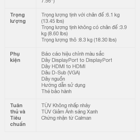
7.56″)
Trọng
Trọng lượng tịnh với chân đế :6.1 kg
lượng
(13.45 lbs)
Trọng lượng tịnh không có chân đế :3.9
kg (8.60 lbs)
Trọng lượng thô :8.3 kg (18.30 lbs)
Phụ
Báo cáo hiệu chỉnh màu sắc
kiện
Dây DisplayPort to DisplayPort
Dây HDMI to HDMI
Dâu D-Sub (VGA)
Dây nguồn
Hướng dẫn sử dụng
Thẻ bảo hành
Tuân
TÜV Không nhấp nháy
thủ và
TÜV Giảm Ánh sáng Xanh
Tiêu
Chứng nhận từ Calman
chuẩn