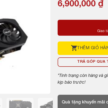
6,900,000
₫
Giao t
THÊM
GIỎ HÀ
TRẢ GÓP QUA T
*Tình trạng còn hàng và 
kịp báo trước!
Quà tặng khuyến mãi