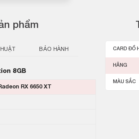
sản phẩm
THUẬT
BẢO HÀNH
CARD ĐỒ 
HÃNG
tion 8GB
MÀU SẮC
Radeon RX 6650 XT