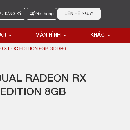
LIÊN HỆ NGAY
 / ĐĂNG KÝ
Giỏ hàng
AR
MÀN HÌNH
KHÁC
0 XT OC EDITION 8GB GDDR6
DUAL RADEON RX
 EDITION 8GB