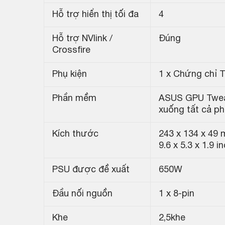
Hỗ trợ hiển thị tối đa
4
Hỗ trợ NVlink /
Đúng
Crossfire
Phụ kiện
1 x Chứng chỉ T
Phần mềm
ASUS GPU Tweak I
xuống tất cả p
Kích thước
243 x 134 x 49
9.6 x 5.3 x 1.9 i
PSU được đề xuất
650W
Đầu nối nguồn
1 x 8-pin
Khe
2,5khe