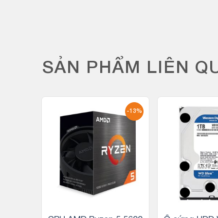
SẢN PHẨM LIÊN Q
-15%
-13%