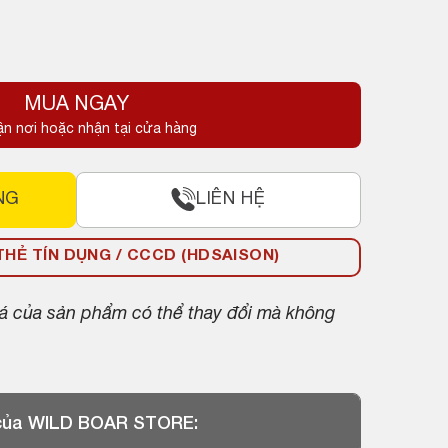
MUA NGAY
ận nơi hoặc nhận tại cửa hàng
NG
LIÊN HỆ
HẺ TÍN DỤNG / CCCD (HDSAISON)
giá của sản phẩm có thể thay đổi mà không
 của WILD BOAR STORE: