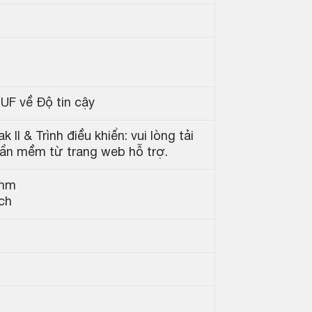
UF về Độ tin cậy
I & Trình điều khiển: vui lòng tải
hần mềm từ trang web hỗ trợ.
 mm
nch