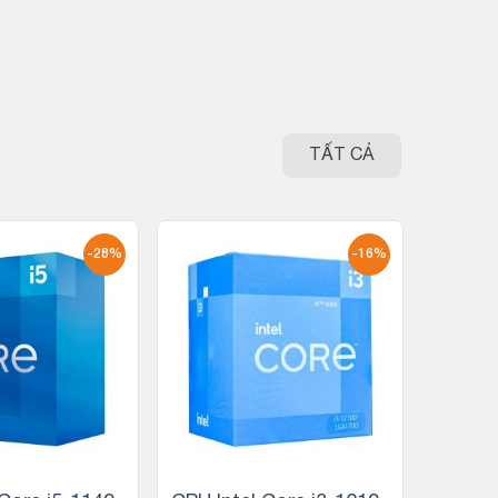
TẤT CẢ
-28%
-16%