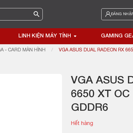
ĐĂNG NHẬP
LINH KIỆN MÁY TÍNH
GAMING GE
A - CARD MÀN HÌNH
/
VGA ASUS DUAL RADEON RX 665
VGA ASUS 
6650 XT OC
GDDR6
Hết hàng