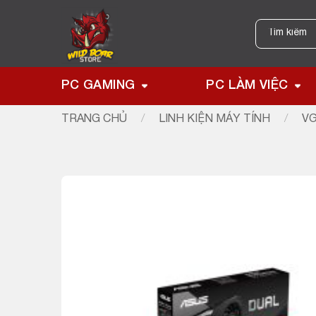
Skip
to
Tìm
kiếm:
content
PC GAMING
PC LÀM VIỆC
TRANG CHỦ
/
LINH KIỆN MÁY TÍNH
/
VG