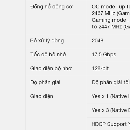
Đồng hồ động cơ
OC mode : up t
2467 MHz (Game
Gaming mode : 
to 2447 MHz (G
Bộ xử lý dòng
2048
Tốc độ bộ nhớ
17.5 Gbps
Giao diện bộ nhớ
128-bit
Độ phân giải
Độ phân giải tố
Giao diện
Yes x 1 (Native 
Yes x 3 (Native 
HDCP Support Y