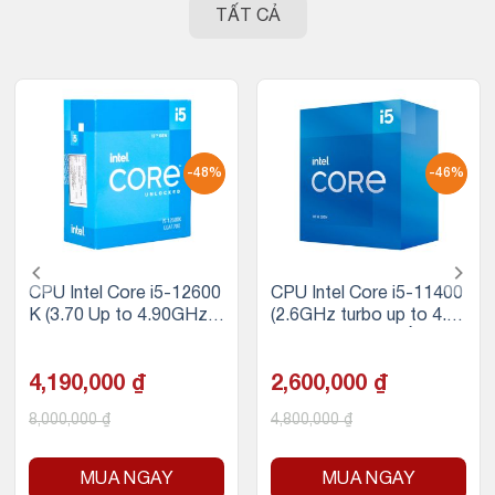
TẤT CẢ
-48%
-46%
CPU Intel Core i5-12600
CPU Intel Core i5-11400
K (3.70 Up to 4.90GHz |
(2.6GHz turbo up to 4.4
20MB | 10C 16T | Socke
Ghz, 6 nhân 12 luồng, 12
t 1700 | Alder Lake | UH
MB Cache, 65W)
D Graphics 770 | 125W)
4,190,000
₫
2,600,000
₫
8,000,000
₫
4,800,000
₫
MUA NGAY
MUA NGAY