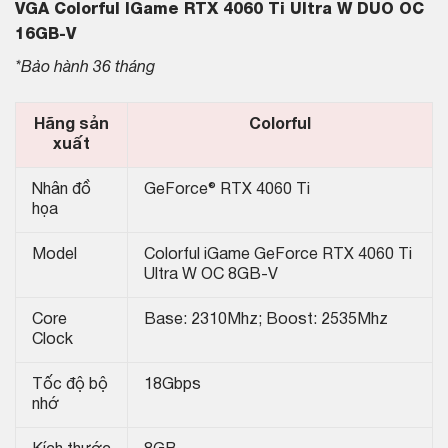
VGA Colorful IGame RTX 4060 Ti Ultra W DUO OC
16GB-V
*Bảo hành 36 tháng
Hãng sản
Colorful
xuất
Nhân đồ
GeForce® RTX 4060 Ti
họa
Model
Colorful iGame GeForce RTX 4060 Ti
Ultra W OC 8GB-V
Core
Base: 2310Mhz; Boost: 2535Mhz
Clock
Tốc độ bộ
18Gbps
nhớ