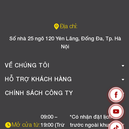
Địa chỉ:
Số nhà 25 ngõ 120 Yên Lãng, Đống Đa, Tp. Hà
Nội
VỀ CHÚNG TÔI
Giới thiệu công ty
HỖ TRỢ KHÁCH HÀNG
Tuyển dụng
Hướng dẫn mua hàng online
CHÍNH SÁCH CÔNG TY
Liên hệ
Hướng dẫn thanh toán
Chính sách đổi trả
Chương trình khuyến mãi
09:00 –
*Có nhận đặt lịch
Chính sách bảo hành
Mở cửa từ:
19:00 (Trừ
trước ngoài khung giờ