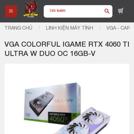
Skip
Tìm
to
kiếm:
content
TRANG CHỦ
/
LINH KIỆN MÁY TÍNH
/
VGA - CARD
VGA COLORFUL IGAME RTX 4060 TI
ULTRA W DUO OC 16GB-V