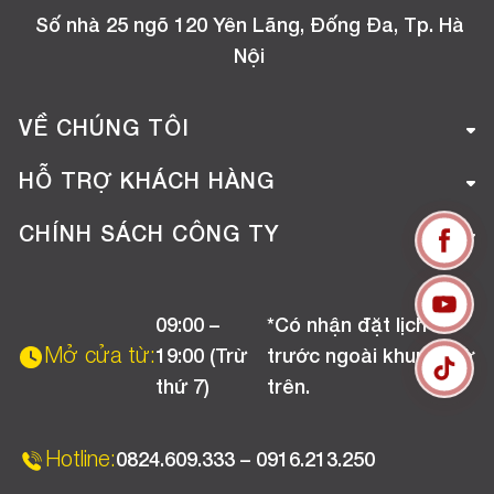
Số nhà 25 ngõ 120 Yên Lãng, Đống Đa, Tp. Hà
Nội
VỀ CHÚNG TÔI
Giới thiệu công ty
HỖ TRỢ KHÁCH HÀNG
Tuyển dụng
Hướng dẫn mua hàng online
CHÍNH SÁCH CÔNG TY
Liên hệ
Hướng dẫn thanh toán
Chính sách đổi trả
Chương trình khuyến mãi
09:00 –
*Có nhận đặt lịch
Chính sách bảo hành
Mở cửa từ:
19:00 (Trừ
trước ngoài khung giờ
Chính sách CSKH (Doanh nghiệp)
thứ 7)
trên.
Chính sách vận chuyển, kiểm hàng
Hotline:
0824.609.333 – 0916.213.250