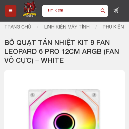
Skip
Tìm
to
kiếm:
content
TRANG CHỦ
/
LINH KIỆN MÁY TÍNH
/
PHỤ KIỆN
BỘ QUẠT TẢN NHIỆT KIT 9 FAN
LEOPARD 6 PRO 12CM ARGB (FAN
VÔ CỰC) – WHITE