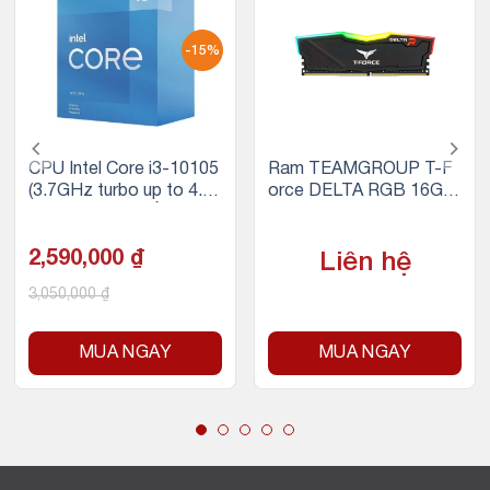
-15%
CPU Intel Core i3-10105
Ram TEAMGROUP T-F
(3.7GHz turbo up to 4.4
orce DELTA RGB 16GB
Ghz, 4 nhân 8 luồng, 6M
(1x16GB) DDR4 3200M
B Cache, 65W)
Hz (Đen)
2,590,000
₫
Liên hệ
3,050,000
₫
MUA NGAY
MUA NGAY