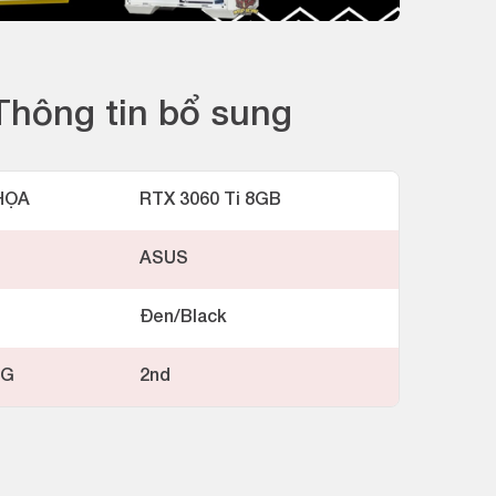
Thông tin bổ sung
HỌA
RTX 3060 Ti 8GB
ASUS
Đen/Black
NG
2nd