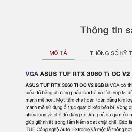
Thông tin 
MÔ TẢ
THÔNG SỐ KỸ 
VGA
ASUS TUF RTX 3060 Ti OC V2
ASUS TUF RTX 3060 Ti OC V2 8GB
là VGA có thi
biểu đồ bằng phương phấp loại bỏ và tích hợp lại
mạnh mẽ hơn. Một tấm che hoàn toàn bằng kim loạ
mạnh mẽ sử dụng ổ trục quạt bi kép bền bỉ. Vòng 
nhiễu loạn và chế độ dừng sẽ dừng cả ba quạt ở nh
giúp giữ nhiệt trong tầm kiểm soát chặt chẽ. Các 
TUF, Công nghệ Auto-Extreme và một lỗ thông hơi