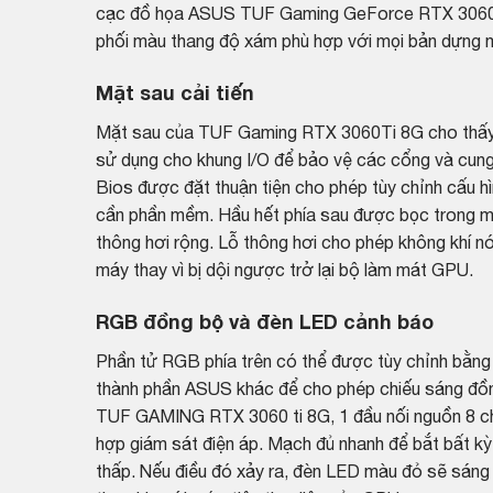
cạc đồ họa ASUS TUF Gaming GeForce RTX 3060 T
phối màu thang độ xám phù hợp với mọi bản dựng 
Mặt sau cải tiến
Mặt sau của TUF Gaming RTX 3060Ti 8G cho thấy m
sử dụng cho khung I/O để bảo vệ các cổng và cung
Bios được đặt thuận tiện cho phép tùy chỉnh cấu h
cần phần mềm. Hầu hết phía sau được bọc trong mộ
thông hơi rộng. Lỗ thông hơi cho phép không khí nó
máy thay vì bị dội ngược trở lại bộ làm mát GPU.
RGB đồng bộ và đèn LED cảnh báo
Phần tử RGB phía trên có thể được tùy chỉnh bằng
thành phần ASUS khác để cho phép chiếu sáng đồn
TUF GAMING RTX 3060 ti 8G, 1 đầu nối nguồn 8 ch
hợp giám sát điện áp. Mạch đủ nhanh để bắt bất kỳ
thấp. Nếu điều đó xảy ra, đèn LED màu đỏ sẽ sáng 