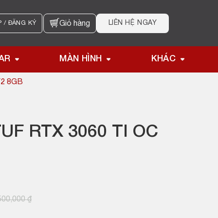
LIÊN HỆ NGAY
 / ĐĂNG KÝ
Giỏ hàng
AR
MÀN HÌNH
KHÁC
V2 8GB
UF RTX 3060 TI OC
500,000
₫