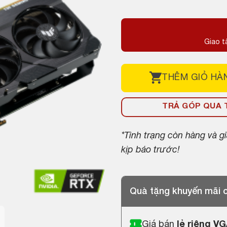
gốc
hiện
là:
tại
7,500,000 ₫.
là:
Giao t
6,800,000 ₫.
THÊM
GIỎ HÀ
TRẢ GÓP QUA T
*Tình trạng còn hàng và 
kịp báo trước!
Quà tặng khuyến mãi
Giá bán
lẻ riêng V