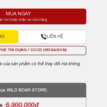
MUA NGAY
ận nơi hoặc nhận tại cửa hàng
NG
LIÊN HỆ
HẺ TÍN DỤNG / CCCD (HDSAISON)
giá của sản phẩm có thể thay đổi mà không
 của WILD BOAR STORE:
6.900.000
đ
GA
: