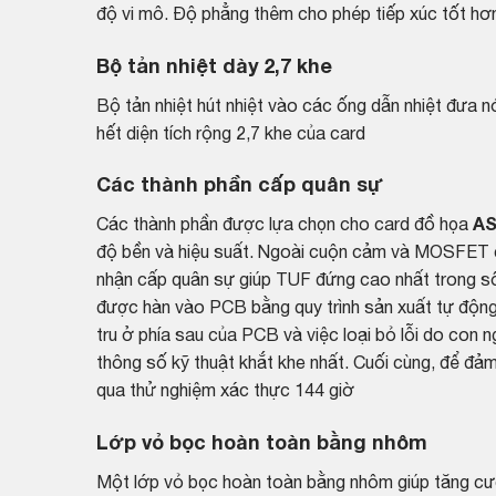
độ vi mô. Độ phẳng thêm cho phép tiếp xúc tốt hơn
Bộ tản nhiệt dày 2,7 khe
Bộ tản nhiệt hút nhiệt vào các ống dẫn nhiệt đưa 
hết diện tích rộng 2,7 khe của card
Các thành phần cấp quân sự
Các thành phần được lựa chọn cho card đồ họa
AS
độ bền và hiệu suất. Ngoài cuộn cảm và MOSFET c
nhận cấp quân sự giúp TUF đứng cao nhất trong số
được hàn vào PCB bằng quy trình sản xuất tự động
tru ở phía sau của PCB và việc loại bỏ lỗi do con
thông số kỹ thuật khắt khe nhất. Cuối cùng, để đảm
qua thử nghiệm xác thực 144 giờ
Lớp vỏ bọc hoàn toàn bằng nhôm
Một lớp vỏ bọc hoàn toàn bằng nhôm giúp tăng c