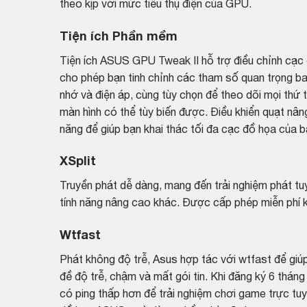
theo kịp với mức tiêu thụ điện của GPU.
Tiện ích Phần mềm
Tiện ích ASUS GPU Tweak II hỗ trợ điều chỉnh cạc 
cho phép bạn tinh chỉnh các tham số quan trọng ba
nhớ và điện áp, cùng tùy chọn để theo dõi mọi thứ t
màn hình có thể tùy biến được. Điều khiển quạt nân
năng để giúp bạn khai thác tối đa cạc đồ họa của b
XSplit
Truyền phát dễ dàng, mang đến trải nghiệm phát tu
tính năng nâng cao khác. Được cấp phép miễn phí
Wtfast
Phát không độ trễ, Asus hợp tác với wtfast để gi
đề độ trễ, chậm và mất gói tin. Khi đăng ký 6 thá
có ping thấp hơn để trải nghiệm chơi game trực t