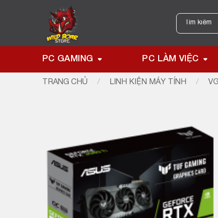
Skip
to
Tìm
kiếm:
content
PC GAMING
PC LÀM VIỆC
TRANG CHỦ
/
LINH KIỆN MÁY TÍNH
/
VG