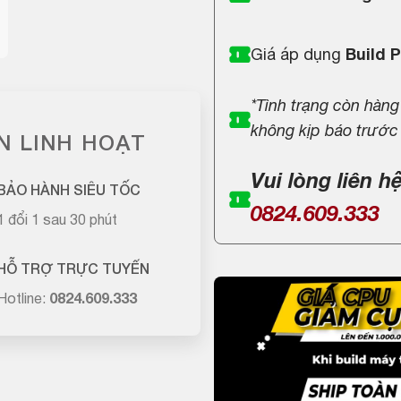
Giá áp dụng
Build 
*Tình trạng còn hàng
không kịp báo trước
N LINH HOẠT
Vui lòng liên h
BẢO HÀNH SIÊU TỐC
0824.609.333
1 đổi 1 sau 30 phút
HỖ TRỢ TRỰC TUYẾN
Hotline:
0824.609.333