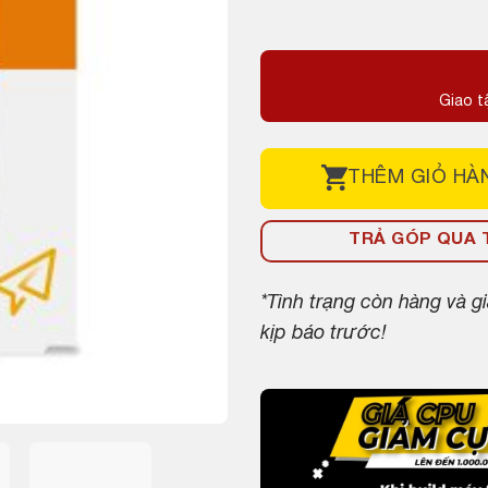
Giao t
THÊM
GIỎ HÀ
TRẢ GÓP QUA T
*Tình trạng còn hàng và 
kịp báo trước!