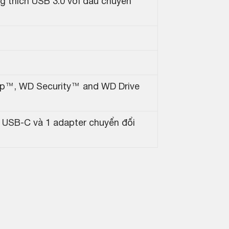
 thích USB 3.0 với đầu chuyển
p™, WD Security™ and WD Drive
 USB-C và 1 adapter chuyển đổi