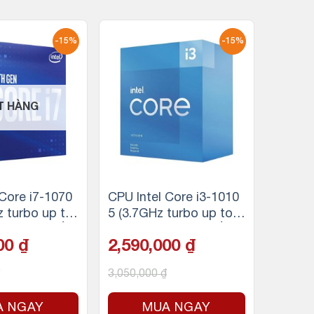
-15%
-15%
T HÀNG
 Core i7-1070
CPU Intel Core i3-1010
z turbo up to
5 (3.7GHz turbo up to
 nhân 16 luồn
4.4Ghz, 4 nhân 8 luồng,
000
₫
2,590,000
₫
ache, 65W) –
6MB Cache, 65W)
tel LGA 1200
3,050,000
₫
A NGAY
MUA NGAY