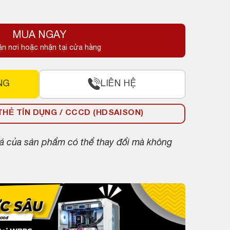
MUA NGAY
ận nơi hoặc nhận tại cửa hàng
NG
LIÊN HỆ
HẺ TÍN DỤNG / CCCD (HDSAISON)
giá của sản phẩm có thể thay đổi mà không