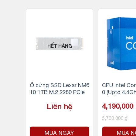
-15%
HẾT HÀNG
5-1040
Ổ cứng SSD Lexar NM6
CPU Intel Cor
up to
10 1TB M.2 2280 PCIe
0 (Upto 4.4Gh
2 luồn
12 luồng, 18
Liên hệ
4,190,000
65W) –
65W) – Socket
A 1200
A 1700
5,700,000
₫
Y
MUA NGAY
MUA N