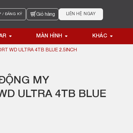
LIÊN HỆ NGAY
 / ĐĂNG KÝ
Giỏ hàng
AR
MÀN HÌNH
KHÁC
RT WD ULTRA 4TB BLUE 2.5INCH
 ĐỘNG MY
WD ULTRA 4TB BLUE