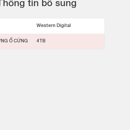
Thông tin bổ sung
Western Digital
ỢNG Ổ CỨNG
4TB