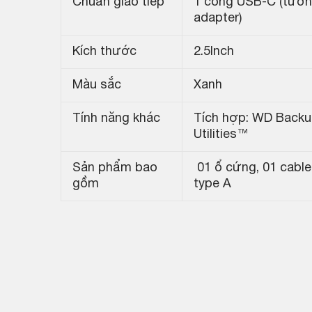
Chuẩn giao tiếp
1 cổng USB-C (tương
adapter)
Kích thước
2.5Inch
Màu sắc
Xanh
Tính năng khác
Tích hợp: WD Backu
Utilities™
Sản phẩm bao
01 ổ cứng, 01 cable
gồm
type A