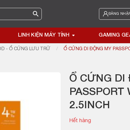
ĐĂNG NHẬP
LINH KIỆN MÁY TÍNH
GAMING GE
D - Ổ CỨNG LƯU TRỮ
/
Ổ CỨNG DI ĐỘNG MY PASSPO
Ổ CỨNG DI
PASSPORT 
2.5INCH
Hết hàng