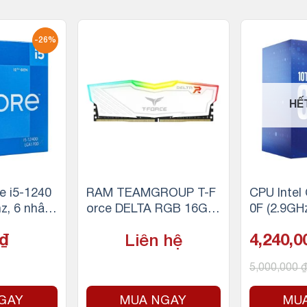
-26%
HẾ
e i5-1240
RAM TEAMGROUP T-F
CPU Intel
z, 6 nhân
orce DELTA RGB 16GB
0F (2.9GH
MB Cache,
(1x16GB) DDR4 3200M
4.8GHz, 8
₫
Liên hệ
4,240,
 Intel LG
Hz (Trắng)
g, 16MB C
Socket In
5,000,000
₫
GAY
MUA NGAY
MU