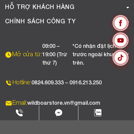
Giới thiệu công ty
HỖ TRỢ KHÁCH HÀNG
Tuyển dụng
Hướng dẫn mua hàng online
CHÍNH SÁCH CÔNG TY
Liên hệ
Hướng dẫn thanh toán
Chính sách đổi trả
Chương trình khuyến mãi
09:00 –
*Có nhận đặt lịch
Chính sách bảo hành
Mở cửa từ:
19:00 (Trừ
trước ngoài khung giờ
Chính sách CSKH (Doanh nghiệp)
thứ 7)
trên.
Chính sách vận chuyển, kiểm hàng
Hotline:
0824.609.333 – 0916.213.250
Email:
wildboarstore.vn@gmail.com