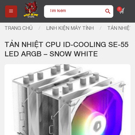
Skip
Tìm
5
to
kiếm:
content
TRANG CHỦ
/
LINH KIỆN MÁY TÍNH
/
TẢN NHIỆT 
TẢN NHIỆT CPU ID-COOLING SE-55
LED ARGB – SNOW WHITE