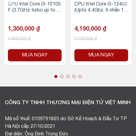
CPU Intel Core i3-10105
CPU Intel Core i5-12400
F (3.7GHz turbo up to 4.
(Upto 4.4Ghz, 6 nhân 12
4Ghz, 4 nhân 8 luồng, 6
luồng, 18MB Cache, 65
MB Cache, 65W)
W) – Socket Intel LGA 1
1,300,000
₫
700
4,190,000
₫
1,800,000
₫
5,700,000
₫
MUA NGAY
MUA NGAY
CÔNG TY TNHH THƯƠNG MẠI ĐIỆN TỬ VIỆT MINH
Mã số thuế: 0109791825 do Sở Kế Hoạch & Đầu Tư TP
Hà Nội cấp 27/10/2021
Đại diện: Ông Đinh Trọng Đức