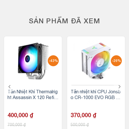
SẢN PHẨM ĐÃ XEM
-43%
-26%
Tản Nhiệt Khí Thermalrig
Tản nhiệt khí CPU Jonsb
ht Assassin X 120 Refin
o CR-1000 EVO RGB –
ed SE – (AX120 R SE V2
WHITE
RGB)
400,000
₫
370,000
₫
700,000
₫
500,000
₫