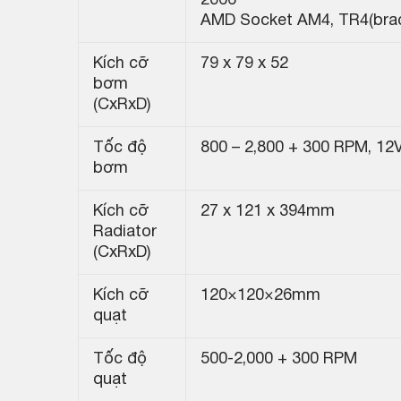
2066
AMD Socket AM4, TR4(brac
Kích cỡ
79 x 79 x 52
bơm
(CxRxD)
Tốc độ
800 – 2,800 + 300 RPM, 12
bơm
Kích cỡ
27 x 121 x 394mm
Radiator
(CxRxD)
Kích cỡ
120×120×26mm
quạt
Tốc độ
500-2,000 + 300 RPM
quạt