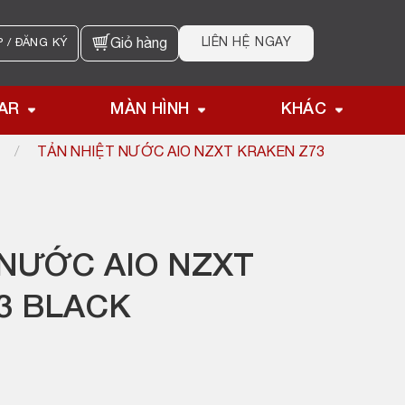
LIÊN HỆ NGAY
 / ĐĂNG KÝ
Giỏ hàng
AR
MÀN HÌNH
KHÁC
/
TẢN NHIỆT NƯỚC AIO NZXT KRAKEN Z73
 NƯỚC AIO NZXT
3 BLACK