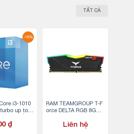
TẤT CẢ
-15%
 Core i3-1010
RAM TEAMGROUP T-F
 turbo up to
orce DELTA RGB 8GB
nhân 8 luồng,
(1x8GB) DDR4 3200MHz
000
₫
Liên hệ
e, 65W)