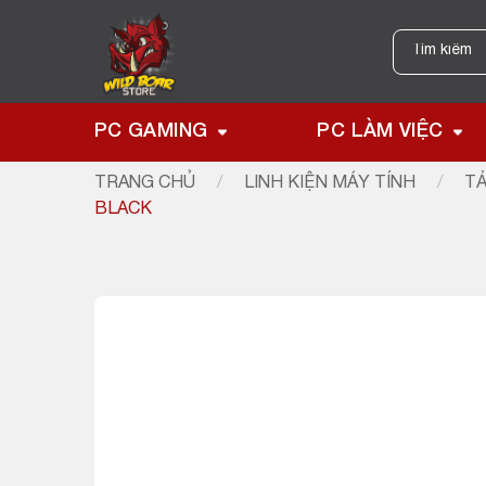
Skip
to
Tìm
kiếm:
content
PC GAMING
PC LÀM VIỆC
TRANG CHỦ
/
LINH KIỆN MÁY TÍNH
/
TẢ
BLACK