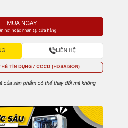
MUA NGAY
ận nơi hoặc nhận tại cửa hàng
NG
LIÊN HỆ
HẺ TÍN DỤNG / CCCD (HDSAISON)
giá của sản phẩm có thể thay đổi mà không