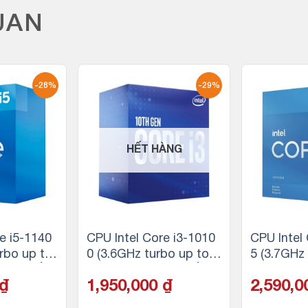
UAN
-28%
-29%
HẾT HÀNG
e i5-1140
CPU Intel Core i3-1010
CPU Intel
rbo up to
0 (3.6GHz turbo up to
5 (3.7GHz
n 12 luồn
4.3Ghz, 4 nhân 8 luồng,
4.4Ghz, 4 
₫
1,950,000
₫
2,590,
e, 65W)
6MB Cache, 65W) – So
6MB Cach
cket Intel LGA 1200