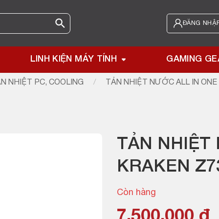
ĐĂNG NHẬP
LINH KIỆN MÁY TÍNH
GAMING GE
N NHIỆT PC, COOLING
/
TẢN NHIỆT NƯỚC ALL IN ONE
TẢN NHIỆT
KRAKEN Z7
Còn hàng
7,500,000
₫