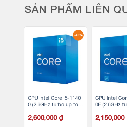
SẢN PHẨM LIÊN Q
-32%
-46%
7 10700
CPU Intel Core i5-1140
CPU Intel Cor
8GHz |
0 (2.6GHz turbo up to
0F (2.6GHz tu
| 16MB
4.4Ghz, 6 nhân 12 luồn
4.4Ghz, 6 nhâ
2,600,000
₫
2,150,000
g, 12MB Cache, 65W)
g, 12MB Cach