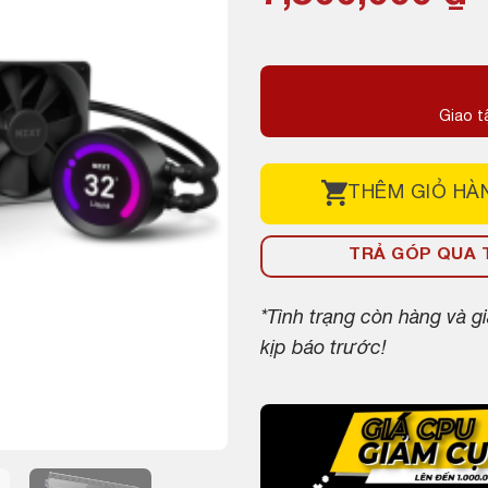
Giao t
THÊM
GIỎ HÀ
TRẢ GÓP QUA T
*Tình trạng còn hàng và 
kịp báo trước!