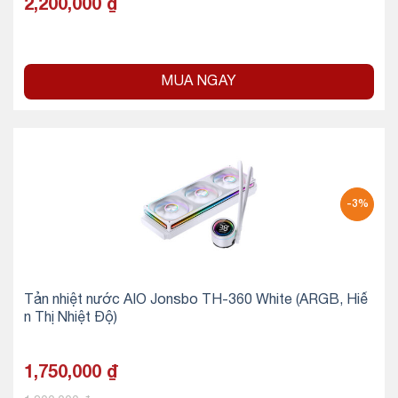
2,200,000
₫
MUA NGAY
-3%
Tản nhiệt nước AIO Jonsbo TH-360 White (ARGB, Hiể
n Thị Nhiệt Độ)
1,750,000
₫