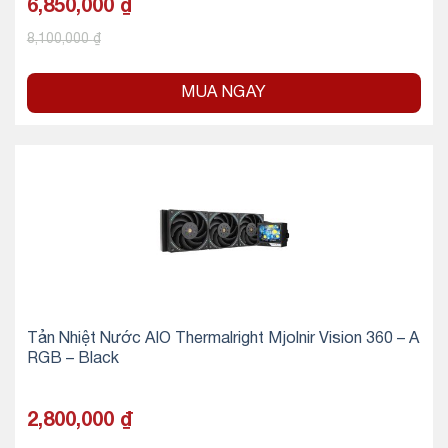
6,850,000
₫
8,100,000
₫
MUA NGAY
Tản Nhiệt Nước AIO Thermalright Mjolnir Vision 360 – A
RGB – Black
2,800,000
₫