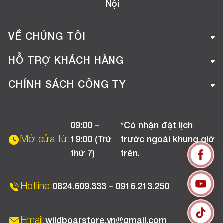
Nội
VỀ CHÚNG TÔI
Giới thiệu công ty
HỖ TRỢ KHÁCH HÀNG
Tuyển dụng
Hướng dẫn mua hàng online
CHÍNH SÁCH CÔNG TY
Liên hệ
Hướng dẫn thanh toán
Chính sách đổi trả
Chương trình khuyến mãi
09:00 –
*Có nhận đặt lịch
Chính sách bảo hành
Mở cửa từ:
19:00 (Trừ
trước ngoài khung giờ
Chính sách CSKH (Doanh nghiệp)
thứ 7)
trên.
Chính sách vận chuyển, kiểm hàng
Hotline:
0824.609.333 – 0916.213.250
Email:
wildboarstore.vn@gmail.com