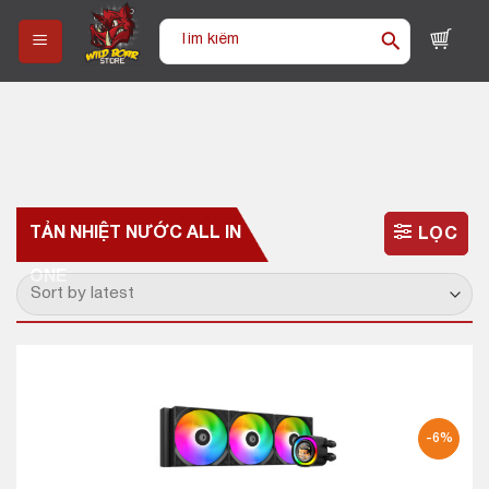
Skip
Tìm
to
kiếm:
content
TẢN NHIỆT NƯỚC ALL IN
LỌC
ONE
-6%