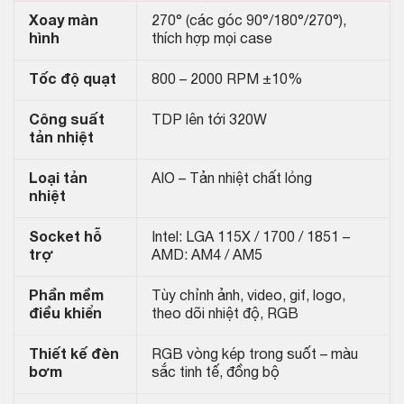
Xoay màn
270° (các góc 90°/180°/270°),
hình
thích hợp mọi case
Tốc độ quạt
800 – 2000 RPM ±10%
Công suất
TDP lên tới 320W
tản nhiệt
Loại tản
AIO – Tản nhiệt chất lỏng
nhiệt
Socket hỗ
Intel: LGA 115X / 1700 / 1851 –
trợ
AMD: AM4 / AM5
Phần mềm
Tùy chỉnh ảnh, video, gif, logo,
điều khiển
theo dõi nhiệt độ, RGB
Thiết kế đèn
RGB vòng kép trong suốt – màu
bơm
sắc tinh tế, đồng bộ