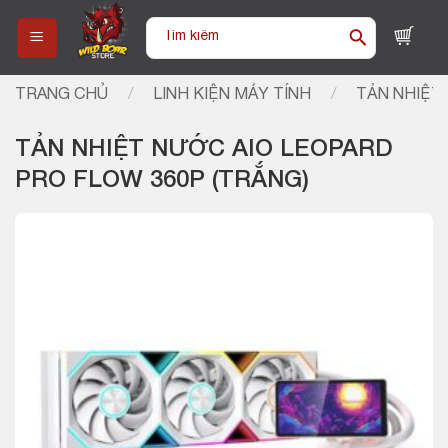
Skip
Tìm
to
kiếm:
content
TRANG CHỦ
/
LINH KIỆN MÁY TÍNH
/
TẢN NHIỆT 
TẢN NHIỆT NƯỚC AIO LEOPARD
PRO FLOW 360P (TRẮNG)