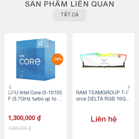
SẢN PHẨM LIÊN QUAN
TẤT CẢ
-28%
CPU Intel Core i3-10105
RAM TEAMGROUP T-F
F (3.7GHz turbo up to 4.
orce DELTA RGB 16GB
4Ghz, 4 nhân 8 luồng, 6
(1x16GB) DDR4 3200M
MB Cache, 65W)
Hz (Trắng)
1,300,000
₫
Liên hệ
1,800,000
₫