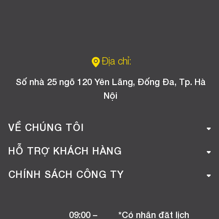
Địa chỉ:
Số nhà 25 ngõ 120 Yên Lãng, Đống Đa, Tp. Hà
Nội
VỀ CHÚNG TÔI
Giới thiệu công ty
HỖ TRỢ KHÁCH HÀNG
Tuyển dụng
Hướng dẫn mua hàng online
CHÍNH SÁCH CÔNG TY
Liên hệ
Hướng dẫn thanh toán
Chính sách đổi trả
Chương trình khuyến mãi
09:00 –
*Có nhận đặt lịch
Chính sách bảo hành