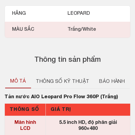
HÃNG
LEOPARD
MÀU SẮC
Trắng/White
Thông tin sản phẩm
MÔ TẢ
THÔNG SỐ KỸ THUẬT
BẢO HÀNH
Tản nước
AIO Leopard Pro Flow 360P (Trắng)
THÔNG SỐ
GIÁ TRỊ
Màn hình
5.5 inch HD, độ phân giải
LCD
960×480