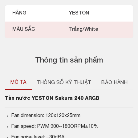
HÃNG
YESTON
MÀU SẮC
Trắng/White
Thông tin sản phẩm
MÔ TẢ
THÔNG SỐ KỸ THUẬT
BẢO HÀNH
Tản nước YESTON Sakura 240 ARGB
Fan dimension: 120x120x25mm
Fan speed: PWM 900~180ORPM±10%
Fan noise level: =30dBA