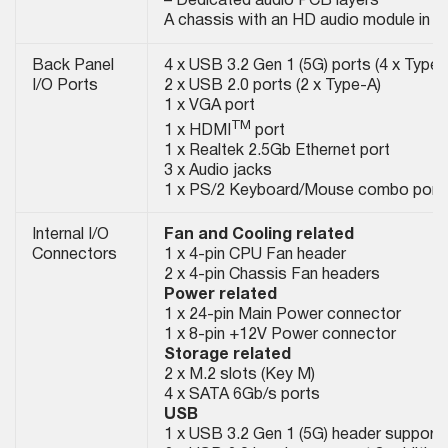
– Dedicated audio PCB layers
A chassis with an HD audio module in th
Back Panel
4 x USB 3.2 Gen 1 (5G) ports (4 x Type-
I/O Ports
2 x USB 2.0 ports (2 x Type-A)
1 x VGA port
TM
1 x HDMI
port
1 x Realtek 2.5Gb Ethernet port
3 x Audio jacks
1 x PS/2 Keyboard/Mouse combo port
Internal I/O
Fan and Cooling related
Connectors
1 x 4-pin CPU Fan header
2 x 4-pin Chassis Fan headers
Power related
1 x 24-pin Main Power connector
1 x 8-pin +12V Power connector
Storage related
2 x M.2 slots (Key M)
4 x SATA 6Gb/s ports
USB
1 x USB 3.2 Gen 1 (5G) header supports