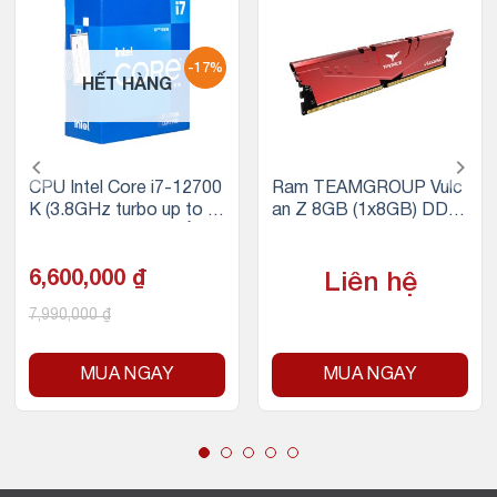
-17%
HẾT HÀNG
CPU Intel Core i7-12700
Ram TEAMGROUP Vulc
K (3.8GHz turbo up to 5.
an Z 8GB (1x8GB) DDR
0Ghz, 12 nhân 20 luồng,
4 3200Mhz (Đỏ)
25MB Cache, 125W) – S
ocket Intel LGA 1700/Al
6,600,000
₫
Liên hệ
der Lake)
7,990,000
₫
MUA NGAY
MUA NGAY