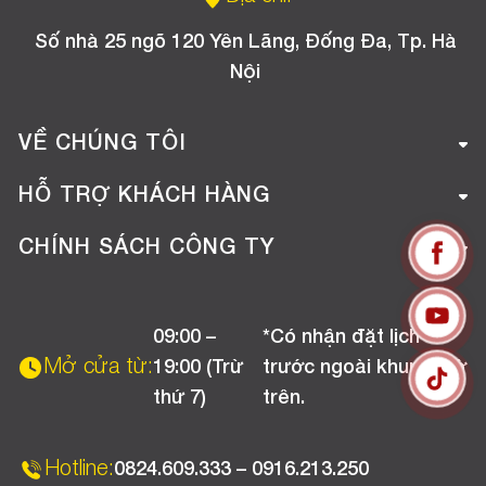
Số nhà 25 ngõ 120 Yên Lãng, Đống Đa, Tp. Hà
Nội
VỀ CHÚNG TÔI
Giới thiệu công ty
HỖ TRỢ KHÁCH HÀNG
Tuyển dụng
Hướng dẫn mua hàng online
CHÍNH SÁCH CÔNG TY
Liên hệ
Hướng dẫn thanh toán
Chính sách đổi trả
Chương trình khuyến mãi
09:00 –
*Có nhận đặt lịch
Chính sách bảo hành
Mở cửa từ:
19:00 (Trừ
trước ngoài khung giờ
Chính sách CSKH (Doanh nghiệp)
thứ 7)
trên.
Chính sách vận chuyển, kiểm hàng
Hotline:
0824.609.333 – 0916.213.250