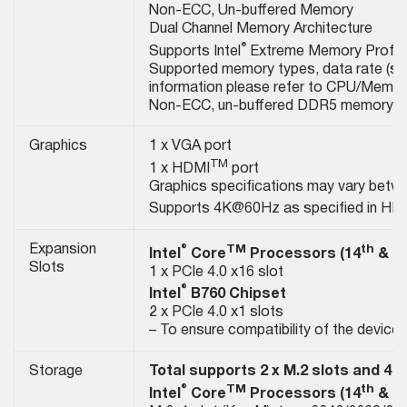
Non-ECC, Un-buffered Memory
Dual Channel Memory Architecture
®
Supports Intel
Extreme Memory Profile
Supported memory types, data rate (sp
information please refer to CPU/Memory 
Non-ECC, un-buffered DDR5 memory su
Graphics
1 x VGA port
TM
1 x HDMI
port
Graphics specifications may vary betwe
Supports 4K@60Hz as specified in HD
®
TM
th
Expansion
Intel
Core
Processors (14
& 1
Slots
1 x PCIe 4.0 x16 slot
®
Intel
B760 Chipset
2 x PCIe 4.0 x1 slots
– To ensure compatibility of the device 
Storage
Total supports 2 x M.2 slots and 4 
®
TM
th
Intel
Core
Processors (14
& 1