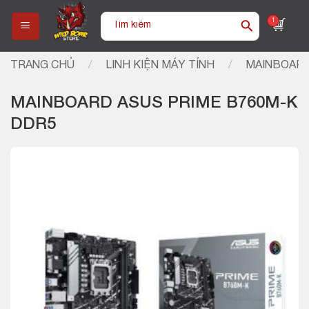
Skip
Tìm
1
to
kiếm:
content
TRANG CHỦ
/
LINH KIỆN MÁY TÍNH
/
MAINBOARD
MAINBOARD ASUS PRIME B760M-K
DDR5