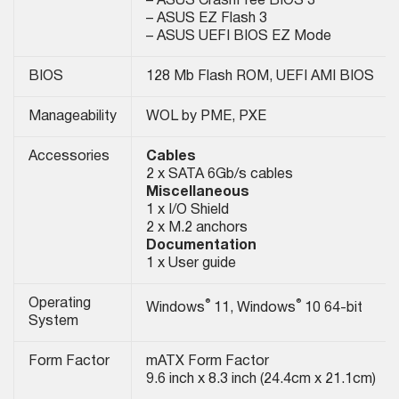
– ASUS CrashFree BIOS 3
– ASUS EZ Flash 3
– ASUS UEFI BIOS EZ Mode
BIOS
128 Mb Flash ROM, UEFI AMI BIOS
Manageability
WOL by PME, PXE
Accessories
Cables
2 x SATA 6Gb/s cables
Miscellaneous
1 x I/O Shield
2 x M.2 anchors
Documentation
1 x User guide
®
®
Operating
Windows
11, Windows
10 64-bit
System
Form Factor
mATX Form Factor
9.6 inch x 8.3 inch (24.4cm x 21.1cm)