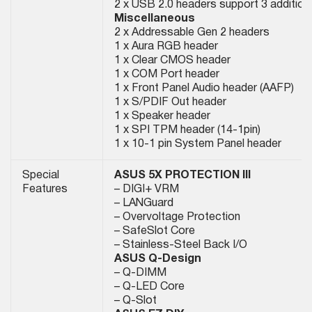
2 x USB 2.0 headers support 3 addition
Miscellaneous
2 x Addressable Gen 2 headers
1 x Aura RGB header
1 x Clear CMOS header
1 x COM Port header
1 x Front Panel Audio header (AAFP)
1 x S/PDIF Out header
1 x Speaker header
1 x SPI TPM header (14-1pin)
1 x 10-1 pin System Panel header
Special
ASUS 5X PROTECTION III
Features
– DIGI+ VRM
– LANGuard
– Overvoltage Protection
– SafeSlot Core
– Stainless-Steel Back I/O
ASUS Q-Design
– Q-DIMM
– Q-LED Core
– Q-Slot