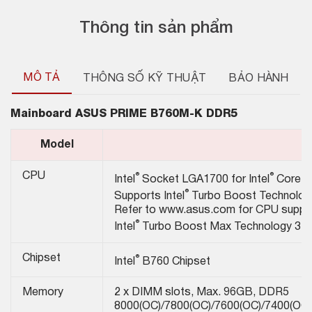
Thông tin sản phẩm
MÔ TẢ
THÔNG SỐ KỸ THUẬT
BẢO HÀNH
Mainboard
ASUS PRIME B760M-K DDR5
Model
®
®
T
CPU
Intel
Socket LGA1700 for Intel
Core
®
Supports Intel
Turbo Boost Technology 
Refer to www.asus.com for CPU support
®
Intel
Turbo Boost Max Technology 3.0 
®
Chipset
Intel
B760 Chipset
Memory
2 x DIMM slots, Max. 96GB, DDR5
8000(OC)/7800(OC)/7600(OC)/7400(OC)