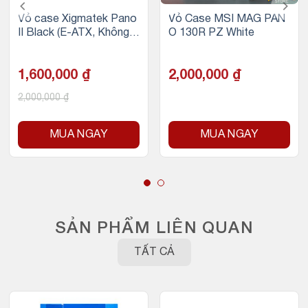
Vỏ case Xigmatek Pano
Vỏ Case MSI MAG PAN
II Black (E-ATX, Không f
O 130R PZ White
an, Màu Đen)
1,600,000
₫
2,000,000
₫
2,000,000
₫
MUA NGAY
MUA NGAY
SẢN PHẨM LIÊN QUAN
TẤT CẢ