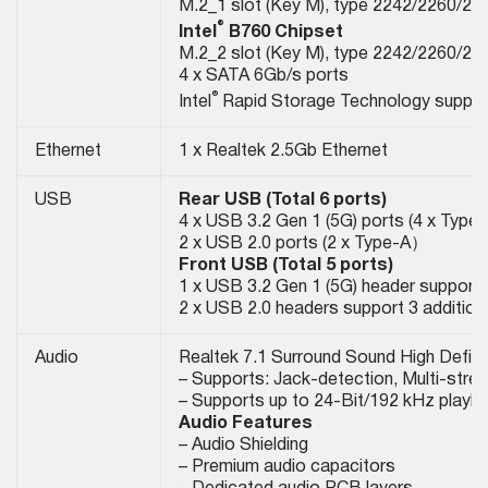
M.2_1 slot (Key M), type 2242/2260/22
®
Intel
B760 Chipset
M.2_2 slot (Key M), type 2242/2260/22
4 x SATA 6Gb/s ports
®
Intel
Rapid Storage Technology suppor
Ethernet
1 x Realtek 2.5Gb Ethernet
USB
Rear USB (Total 6 ports)
4 x USB 3.2 Gen 1 (5G) ports (4 x Type-
2 x USB 2.0 ports (2 x Type-A）
Front USB (Total 5 ports)
1 x USB 3.2 Gen 1 (5G) header supports
2 x USB 2.0 headers support 3 addition
Audio
Realtek 7.1 Surround Sound High Defin
– Supports: Jack-detection, Multi-stre
– Supports up to 24-Bit/192 kHz playb
Audio Features
– Audio Shielding
– Premium audio capacitors