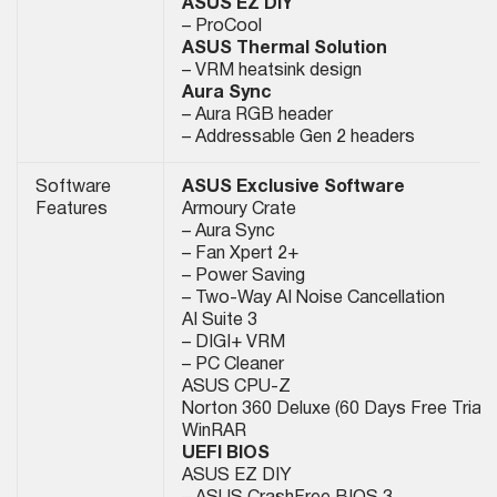
ASUS EZ DIY
– ProCool
ASUS Thermal Solution
– VRM heatsink design
Aura Sync
– Aura RGB header
– Addressable Gen 2 headers
Software
ASUS Exclusive Software
Features
Armoury Crate
– Aura Sync
– Fan Xpert 2+
– Power Saving
– Two-Way AI Noise Cancellation
AI Suite 3
– DIGI+ VRM
– PC Cleaner
ASUS CPU-Z
Norton 360 Deluxe (60 Days Free Trial)
WinRAR
UEFI BIOS
ASUS EZ DIY