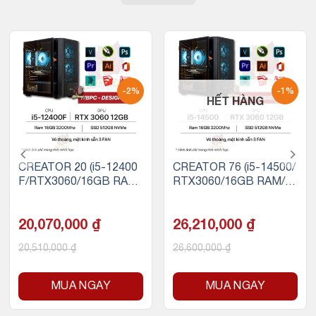
-2%
-1%
HẾT HÀNG
CREATOR 20 (i5-12400
CREATOR 76 (i5-14500/
F/RTX3060/16GB RAM/
RTX3060/16GB RAM/50
500GB SSD NVMe)
0GB SSD NVMe)
20,070,000
₫
26,210,000
₫
20,510,000
₫
26,600,000
₫
MUA NGAY
MUA NGAY