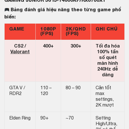
GAMING JUNIOR 56 i5-14600KF/RX6700XT
Bảng đánh giá hiệu năng theo từng game phổ
biến:
GAME
1080P
2K/QHD
GHI CHÚ
(FPS)
(FPS)
CS2 /
400+
300+
Tối đa hóa
Valorant
100% tần
số quét
màn hình
240Hz dễ
dàng
GTA V /
110 –
80 – 90
Cân tốt
RDR2
120
max
settings,
2K mượt
Elden Ring
90+
~70
Setting
High/Ultra,