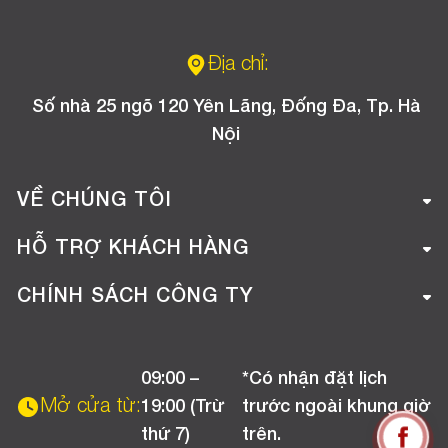
Địa chỉ:
Số nhà 25 ngõ 120 Yên Lãng, Đống Đa, Tp. Hà
Nội
VỀ CHÚNG TÔI
Giới thiệu công ty
HỖ TRỢ KHÁCH HÀNG
Tuyển dụng
Hướng dẫn mua hàng online
CHÍNH SÁCH CÔNG TY
Liên hệ
Hướng dẫn thanh toán
Chính sách đổi trả
Chương trình khuyến mãi
09:00 –
*Có nhận đặt lịch
Chính sách bảo hành
Mở cửa từ:
19:00 (Trừ
trước ngoài khung giờ
Chính sách CSKH (Doanh nghiệp)
thứ 7)
trên.