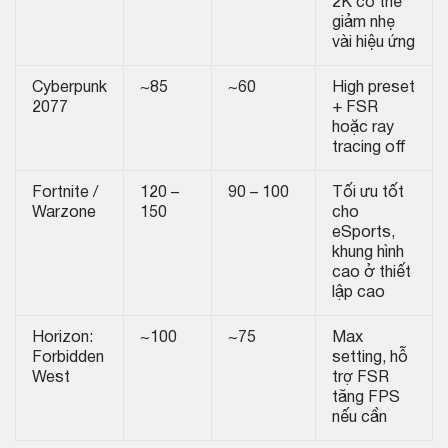
2K có thể
giảm nhẹ
vài hiệu ứng
Cyberpunk
~85
~60
High preset
2077
+ FSR
hoặc ray
tracing off
Fortnite /
120 –
90 – 100
Tối ưu tốt
Warzone
150
cho
eSports,
khung hình
cao ở thiết
lập cao
Horizon:
~100
~75
Max
Forbidden
setting, hỗ
West
trợ FSR
tăng FPS
nếu cần