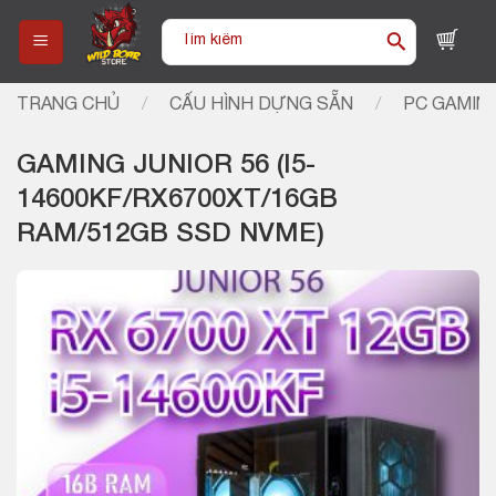
Skip
Tìm
to
kiếm:
content
TRANG CHỦ
/
CẤU HÌNH DỰNG SẴN
/
PC GAMIN
GAMING JUNIOR 56 (I5-
14600KF/RX6700XT/16GB
RAM/512GB SSD NVME)