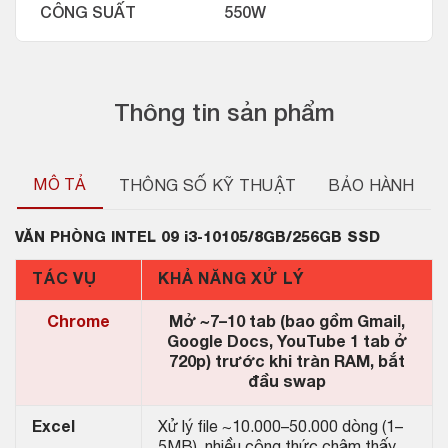
CÔNG SUẤT
550W
Thông tin sản phẩm
MÔ TẢ
THÔNG SỐ KỸ THUẬT
BẢO HÀNH
VĂN PHÒNG INTEL 09 i3-10105/8GB/256GB SSD
TÁC VỤ
KHẢ NĂNG XỬ LÝ
Chrome
Mở ~7–10 tab (bao gồm Gmail,
Google Docs, YouTube 1 tab ở
720p) trước khi tràn RAM, bắt
đầu swap
Excel
Xử lý file ~10.000–50.000 dòng (1–
5MB), nhiều công thức chậm thấy