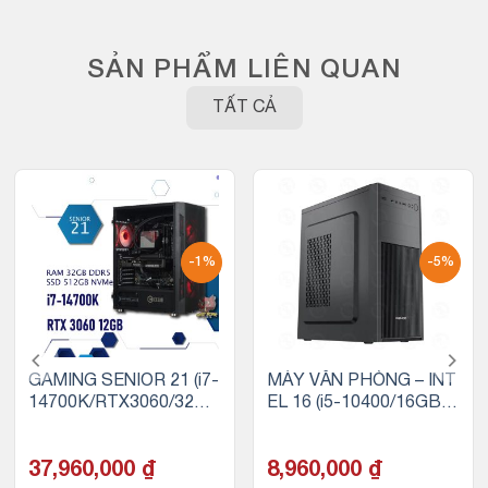
SẢN PHẨM LIÊN QUAN
TẤT CẢ
-1%
-5%
GAMING SENIOR 21 (i7-
MÁY VĂN PHÒNG – INT
14700K/RTX3060/32GB
EL 16 (i5-10400/16GB R
RAM DDR5/500GB SSD
AM/256GB SSD)
NVMe)
37,960,000
₫
8,960,000
₫