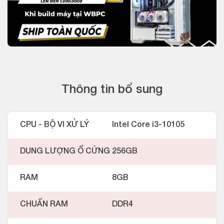
Thông tin bổ sung
CPU - BỘ VI XỬ LÝ
Intel Core i3-10105
DUNG LƯỢNG Ổ CỨNG
256GB
RAM
8GB
CHUẨN RAM
DDR4