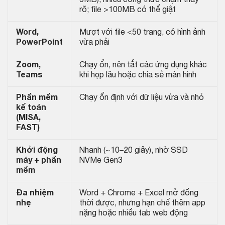
rõ; file >100MB có thể giật
Word,
Mượt với file <50 trang, có hình ảnh
PowerPoint
vừa phải
Zoom,
Chạy ổn, nên tắt các ứng dụng khác
Teams
khi họp lâu hoặc chia sẻ màn hình
Phần mềm
Chạy ổn định với dữ liệu vừa và nhỏ
kế toán
(MISA,
FAST)
Khởi động
Nhanh (~10–20 giây), nhờ SSD
máy + phần
NVMe Gen3
mềm
Đa nhiệm
Word + Chrome + Excel mở đồng
nhẹ
thời được, nhưng hạn chế thêm app
nặng hoặc nhiều tab web động