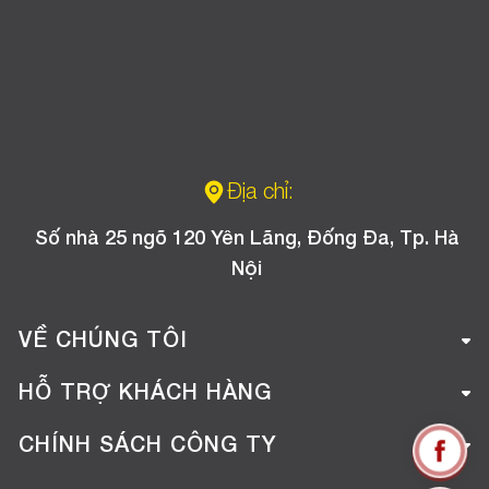
Địa chỉ:
Số nhà 25 ngõ 120 Yên Lãng, Đống Đa, Tp. Hà
Nội
VỀ CHÚNG TÔI
Giới thiệu công ty
HỖ TRỢ KHÁCH HÀNG
Tuyển dụng
Hướng dẫn mua hàng online
CHÍNH SÁCH CÔNG TY
Liên hệ
Hướng dẫn thanh toán