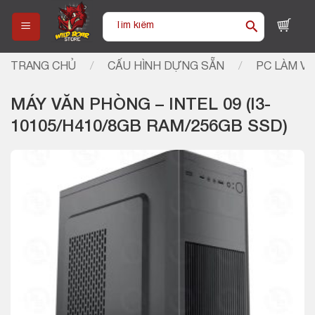
Skip
Tìm
to
kiếm:
content
TRANG CHỦ
/
CẤU HÌNH DỰNG SẴN
/
PC LÀM VI
MÁY VĂN PHÒNG – INTEL 09 (I3-
10105/H410/8GB RAM/256GB SSD)