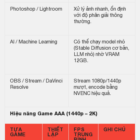
Photoshop / Lightroom
Xử lý ảnh nhanh, ổn định
với độ phân giải thông
thường.
AI / Machine Learning
Có thể chạy model nhỏ
(Stable Diffusion cơ bản,
LLM nhỏ) nhờ VRAM
12GB.
OBS / Stream / DaVinci
Stream 1080p/1440p
Resolve
mượt, encode bằng
NVENC hiệu quả.
Hiệu năng Game AAA (1440p – 2K)
TỰA
THIẾT
FPS
GHI CHÚ
GAME
LẬP
TRUNG