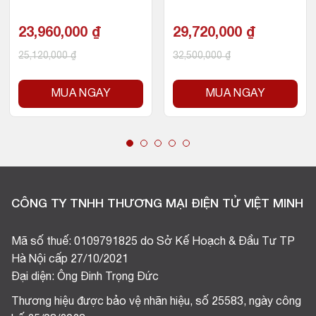
500GB SSD NVMe)
GB RAM/500GB SSD N
VMe)
23,960,000
₫
29,720,000
₫
25,120,000
₫
32,500,000
₫
MUA NGAY
MUA NGAY
CÔNG TY TNHH THƯƠNG MẠI ĐIỆN TỬ VIỆT MINH
Mã số thuế: 0109791825 do Sở Kế Hoạch & Đầu Tư TP
Hà Nội cấp 27/10/2021
Đại diện: Ông Đinh Trọng Đức
Thương hiệu được bảo vệ nhãn hiệu, số 25583, ngày công