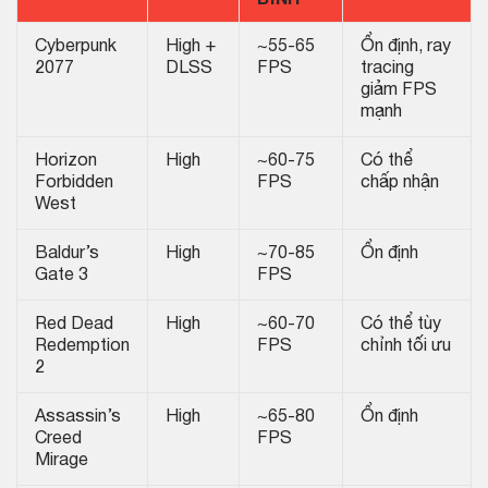
BÌNH
Cyberpunk
High +
~55-65
Ổn định, ray
2077
DLSS
FPS
tracing
giảm FPS
mạnh
Horizon
High
~60-75
Có thể
Forbidden
FPS
chấp nhận
West
Baldur’s
High
~70-85
Ổn định
Gate 3
FPS
Red Dead
High
~60-70
Có thể tùy
Redemption
FPS
chỉnh tối ưu
2
Assassin’s
High
~65-80
Ổn định
Creed
FPS
Mirage