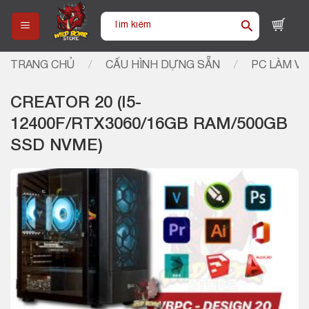
Skip
Tìm
to
kiếm:
content
TRANG CHỦ
/
CẤU HÌNH DỰNG SẴN
/
PC LÀM VI
CREATOR 20 (I5-
12400F/RTX3060/16GB RAM/500GB
SSD NVME)