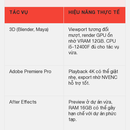
TÁC VỤ
HIỆU NĂNG THỰC TẾ
3D (Blender, Maya)
Viewport tương đối
mượt, render GPU ổn
nhờ VRAM 12GB. CPU
i5-12400F đủ cho tác vụ
vừa.
Adobe Premiere Pro
Playback 4K có thể giật
nhẹ, export nhờ NVENC
hỗ trợ tốt.
After Effects
Preview ở dự án vừa,
RAM 16GB có thể gây
hạn chế với dự án phức
tạp.