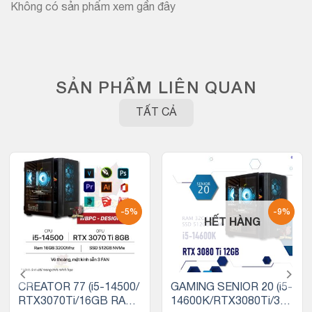
Không có sản phẩm xem gần đây
SẢN PHẨM LIÊN QUAN
TẤT CẢ
-5%
-9%
HẾT HÀNG
CREATOR 77 (i5-14500/
GAMING SENIOR 20 (i5-
RTX3070Ti/16GB RAM/
14600K/RTX3080Ti/32