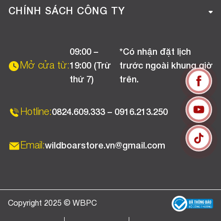
Tuyển dụng
Hướng dẫn mua hàng online
CHÍNH SÁCH CÔNG TY
Liên hệ
Hướng dẫn thanh toán
Chính sách đổi trả
Chương trình khuyến mãi
09:00 –
*Có nhận đặt lịch
Chính sách bảo hành
Mở cửa từ:
19:00 (Trừ
trước ngoài khung giờ
Chính sách CSKH (Doanh nghiệp)
thứ 7)
trên.
Chính sách vận chuyển, kiểm hàng
Hotline:
0824.609.333 – 0916.213.250
Email:
wildboarstore.vn@gmail.com
Copyright 2025 © WBPC