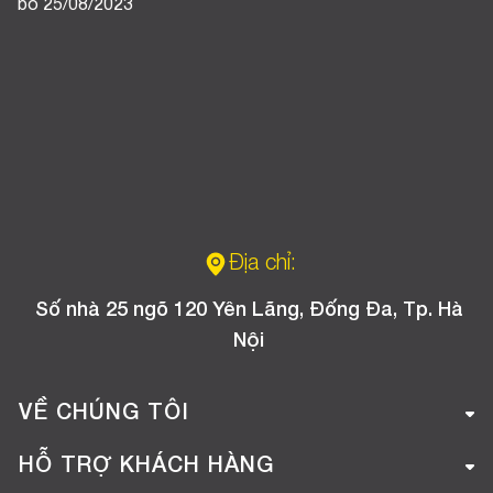
bố 25/08/2023
Địa chỉ:
Số nhà 25 ngõ 120 Yên Lãng, Đống Đa, Tp. Hà
Nội
VỀ CHÚNG TÔI
Giới thiệu công ty
HỖ TRỢ KHÁCH HÀNG