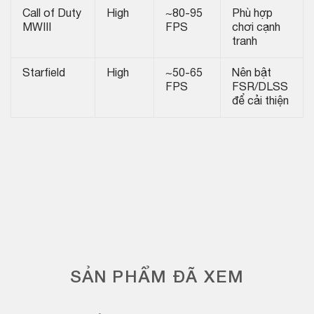
Call of Duty
High
~80-95
Phù hợp
MWIII
FPS
chơi cạnh
tranh
Starfield
High
~50-65
Nên bật
FPS
FSR/DLSS
để cải thiện
SẢN PHẨM ĐÃ XEM