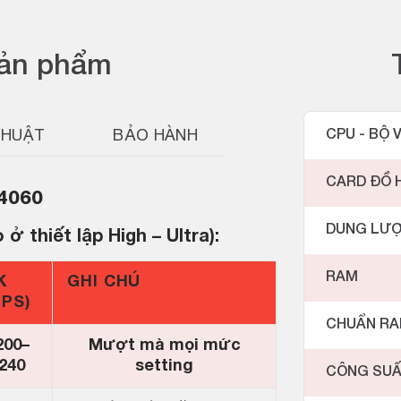
sản phẩm
THUẬT
BẢO HÀNH
CPU - BỘ V
CARD ĐỒ 
4060
DUNG LƯ
 thiết lập High – Ultra):
RAM
K
GHI CHÚ
FPS)
CHUẨN R
200–
Mượt mà mọi mức
240
setting
CÔNG SU