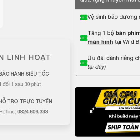
Vệ sinh bảo dưỡng 
Tặng 1 bộ
bàn phím
màn hình
tại Wild B
N LINH HOẠT
Ưu đãi dành riêng 
tại đây
)
BẢO HÀNH SIÊU TỐC
1 đổi 1 sau 30 phút
HỖ TRỢ TRỰC TUYẾN
Hotline:
0824.609.333