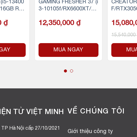
(i5-13400
GAMING FRESHER 37 (i
CREATOR 
/16GB RA
3-10105f/RX6600XT/16
F/RTX305
D NVMe)
GB RAM/256GB SSD)
256GB SS
0
₫
12,350,000
₫
15,080
15,540,000
GAY
MUA NGAY
MU
VỀ CHÚNG TÔI
ỆN TỬ VIỆT MINH
 TP Hà Nội cấp 27/10/2021
Giới thiệu công ty