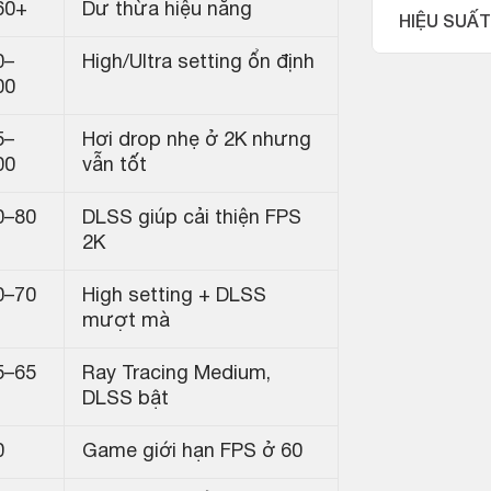
60+
Dư thừa hiệu năng
HIỆU SUẤT
0–
High/Ultra setting ổn định
00
5–
Hơi drop nhẹ ở 2K nhưng
00
vẫn tốt
0–80
DLSS giúp cải thiện FPS
2K
0–70
High setting + DLSS
mượt mà
5–65
Ray Tracing Medium,
DLSS bật
0
Game giới hạn FPS ở 60