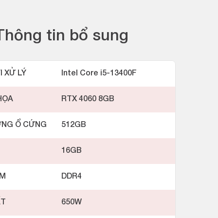
Thông tin bổ sung
I XỬ LÝ
Intel Core i5-13400F
HỌA
RTX 4060 8GB
ỢNG Ổ CỨNG
512GB
16GB
AM
DDR4
ẤT
650W