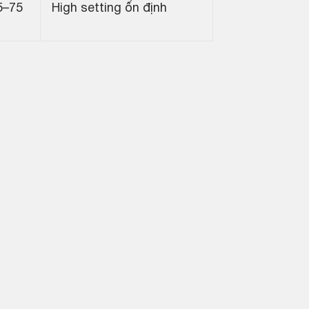
5–75
High setting ổn định
M