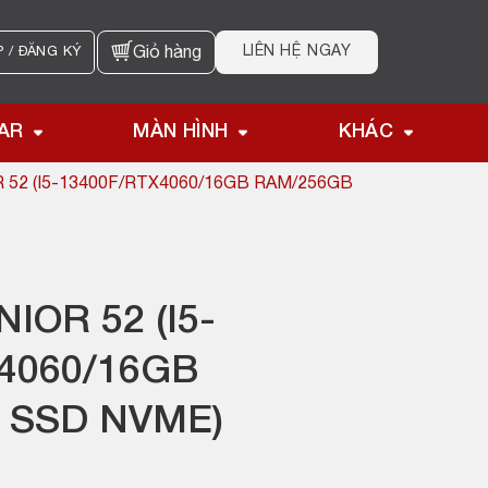
LIÊN HỆ NGAY
 / ĐĂNG KÝ
Giỏ hàng
AR
MÀN HÌNH
KHÁC
 52 (I5-13400F/RTX4060/16GB RAM/256GB
IOR 52 (I5-
4060/16GB
 SSD NVME)