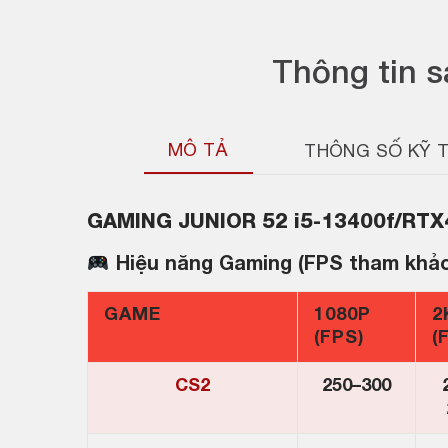
Thông tin 
MÔ TẢ
THÔNG SỐ KỸ 
GAMING JUNIOR 52 i5-13400f/RTX
Hiệu năng Gaming (FPS tham khảo ở
GAME
1080P
2
(FPS)
(
CS2
250–300