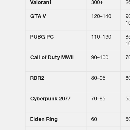
Valorant
300+
2
GTA V
120–140
9
1
PUBG PC
110–130
8
1
Call of Duty MWII
90–100
7
RDR2
80–95
6
Cyberpunk 2077
70–85
5
Elden Ring
60
6