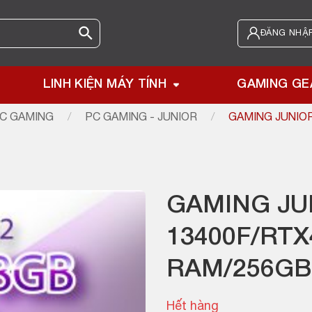
ĐĂNG NHẬP
LINH KIỆN MÁY TÍNH
GAMING GE
C GAMING
/
PC GAMING - JUNIOR
/
GAMING JUNIOR
GAMING JUN
13400F/RTX
RAM/256GB
Hết hàng