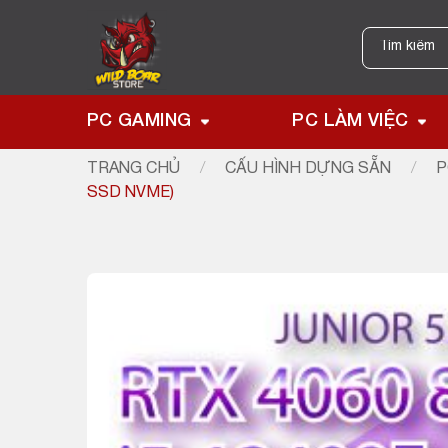
Skip
to
Tìm
kiếm:
content
PC GAMING
PC LÀM VIỆC
TRANG CHỦ
/
CẤU HÌNH DỰNG SẴN
/
P
SSD NVME)