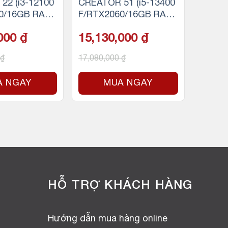
22 (i3-12100
CREATOR 51 (i5-13400
0/16GB RAM/
F/RTX2060/16GB RAM/
D)
500GB SSD NVMe)
,000
₫
15,130,000
₫
₫
17,080,000
₫
A NGAY
MUA NGAY
HỖ TRỢ KHÁCH HÀNG
Hướng dẫn mua hàng online