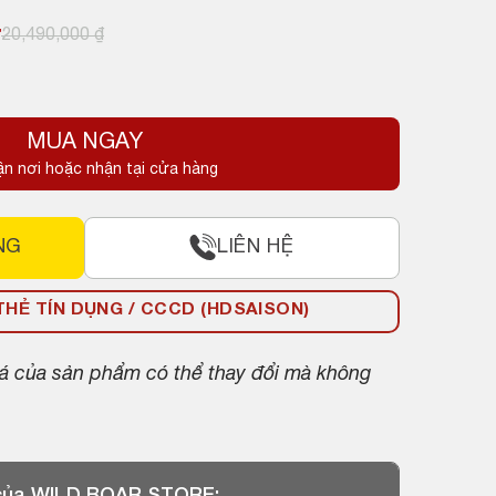
₫
20,490,000
₫
MUA NGAY
.
ận nơi hoặc nhận tại cửa hàng
.
NG
LIÊN HỆ
HẺ TÍN DỤNG / CCCD (HDSAISON)
giá của sản phẩm có thể thay đổi mà không
 của WILD BOAR STORE: