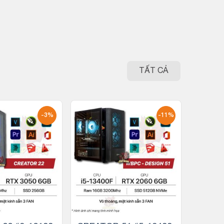
TẤT CẢ
-3%
-11%