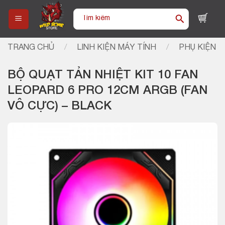
Skip
Tìm
to
kiếm:
content
TRANG CHỦ
/
LINH KIỆN MÁY TÍNH
/
PHỤ KIỆN
BỘ QUẠT TẢN NHIỆT KIT 10 FAN
LEOPARD 6 PRO 12CM ARGB (FAN
VÔ CỰC) – BLACK