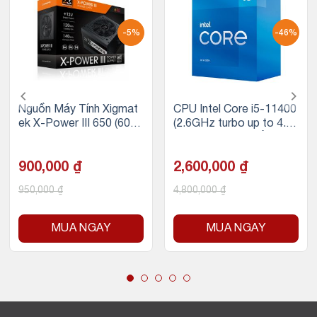
-5%
-46%
Nguồn Máy Tính Xigmat
CPU Intel Core i5-11400
ek X-Power III 650 (600
(2.6GHz turbo up to 4.4
W, 230V)
Ghz, 6 nhân 12 luồng, 12
MB Cache, 65W)
900,000
₫
2,600,000
₫
950,000
₫
4,800,000
₫
MUA NGAY
MUA NGAY