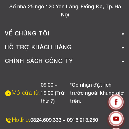
Số nhà 25 ngõ 120 Yên Lãng, Đống Đa, Tp. Hà
Nội
VỀ CHÚNG TÔI
Giới thiệu công ty
HỖ TRỢ KHÁCH HÀNG
Tuyển dụng
Hướng dẫn mua hàng online
CHÍNH SÁCH CÔNG TY
Liên hệ
Hướng dẫn thanh toán
Chính sách đổi trả
Chương trình khuyến mãi
09:00 –
*Có nhận đặt lịch
Chính sách bảo hành
Mở cửa từ:
19:00 (Trừ
trước ngoài khung giờ
Chính sách CSKH (Doanh nghiệp)
thứ 7)
trên.
Chính sách vận chuyển, kiểm hàng
Hotline:
0824.609.333 – 0916.213.250