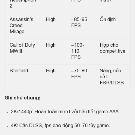
Redemption
FPS
mượt
2
Assassin’s
High
~85-95
Ổn định
Creed
FPS
Mirage
Call of Duty
High
~100-
Hợp cho
MWIII
110
competitive
FPS
Starfield
High
~70-80
Nặng, nên
FPS
bật
FSR/DLSS
Ghi chú chung:
2K/1440p: Hoàn toàn mượt với hầu hết game AAA.
4K: Cần DLSS, fps dao động 50–70 tùy game.