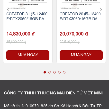
CREATOR 31 (i5-12400
CREATOR 20 (i5-12400
F/RTX2060/16GB RAM/
F/RTX3060/16GB RAM/
500GB SSD NVMe)
500GB SSD NVMe)
14,830,000
₫
20,070,000
₫
15,630,000
₫
20,510,000
₫
MUA NGAY
MUA NGAY
CÔNG TY TNHH THƯƠNG MẠI ĐIỆN TỬ VIỆT MINH
Mã số thuế: 0109791825 do Sở Kế Hoạch & Đầu Tư TP