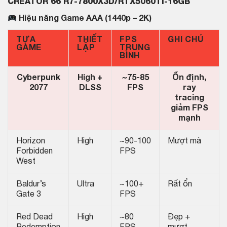
CREATOR 66 R7-7800X3D/RTX5060Ti-16GB
Hiệu năng Game AAA (1440p – 2K)
TỰA
THIẾT
FPS
GHI CHÚ
GAME
LẬP
TRUNG
BÌNH
Cyberpunk
High +
~75-85
Ổn định,
2077
DLSS
FPS
ray
tracing
giảm FPS
mạnh
Horizon
High
~90-100
Mượt mà
Forbidden
FPS
West
Baldur’s
Ultra
~100+
Rất ổn
Gate 3
FPS
Red Dead
High
~80
Đẹp +