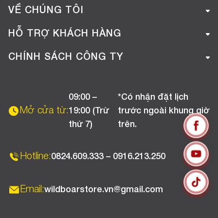
VỀ CHÚNG TÔI
Giới thiệu công ty
HỖ TRỢ KHÁCH HÀNG
Tuyển dụng
Hướng dẫn mua hàng online
CHÍNH SÁCH CÔNG TY
Liên hệ
Hướng dẫn thanh toán
Chính sách đổi trả
Chương trình khuyến mãi
09:00 –
*Có nhận đặt lịch
Chính sách bảo hành
Mở cửa từ:
19:00 (Trừ
trước ngoài khung giờ
Chính sách CSKH (Doanh nghiệp)
thứ 7)
trên.
Chính sách vận chuyển, kiểm hàng
Hotline:
0824.609.333 – 0916.213.250
Email:
wildboarstore.vn@gmail.com