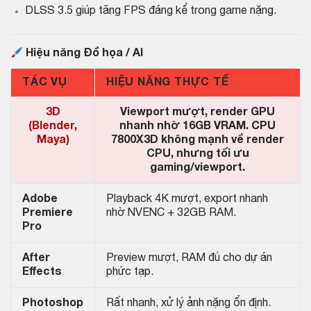
DLSS 3.5 giúp tăng FPS đáng kể trong game nặng.
Hiệu năng Đồ họa / AI
TÁC VỤ
HIỆU NĂNG THỰC TẾ
3D
Viewport mượt, render GPU
(Blender,
nhanh nhờ 16GB VRAM. CPU
Maya)
7800X3D không mạnh về render
CPU, nhưng tối ưu
gaming/viewport.
Adobe
Playback 4K mượt, export nhanh
Premiere
nhờ NVENC + 32GB RAM.
Pro
After
Preview mượt, RAM đủ cho dự án
Effects
phức tạp.
Photoshop
Rất nhanh, xử lý ảnh nặng ổn định.