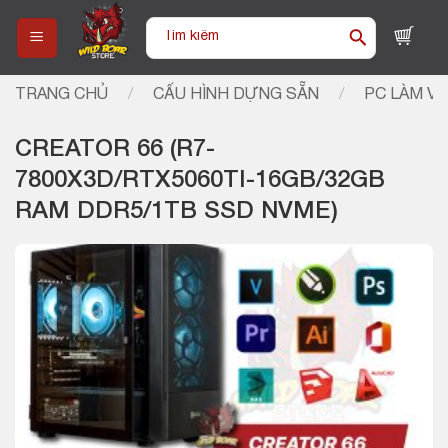
Skip
Tìm
to
kiếm:
content
TRANG CHỦ
/
CẤU HÌNH DỰNG SẴN
/
PC LÀM VI
CREATOR 66 (R7-
7800X3D/RTX5060TI-16GB/32GB
RAM DDR5/1TB SSD NVME)