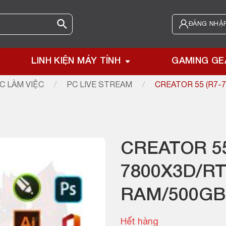
ĐĂNG NHẬP
LINH KIỆN MÁY TÍNH
GAMING GE
C LÀM VIỆC
/
PC LIVE STREAM
/
CREATOR 55 (R7-
CREATOR 55
7800X3D/R
RAM/500GB
Hết hàng