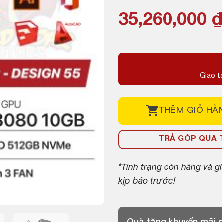
Giá
Giá
35,260,000
gốc
hiện
là:
tại
36,730,000 ₫
là:
Giao t
35,260,000 ₫
THÊM
GIỎ HÀ
TRẢ GÓP QUA T
*Tình trạng còn hàng và 
kịp báo trước!
Quà tặng khuyến mãi