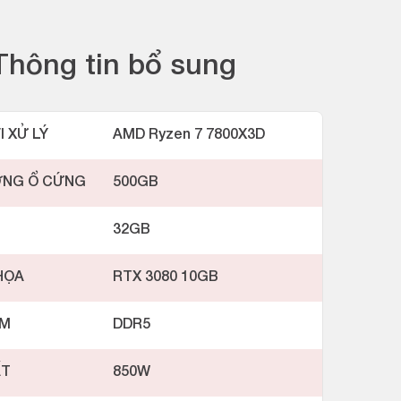
Thông tin bổ sung
I XỬ LÝ
AMD Ryzen 7 7800X3D
ỢNG Ổ CỨNG
500GB
32GB
HỌA
RTX 3080 10GB
AM
DDR5
ẤT
850W