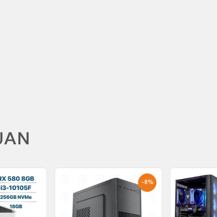
M
UAN
-8%