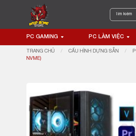
Skip
to
Tìm
kiếm:
content
PC GAMING
PC LÀM VIỆC
TRANG CHỦ
/
CẤU HÌNH DỰNG SẴN
/
P
NVME)