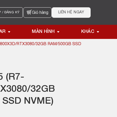
LIÊN HỆ NGAY
 / ĐĂNG KÝ
Giỏ hàng
AR
MÀN HÌNH
KHÁC
7800X3D/RTX3080/32GB RAM/500GB SSD
 (R7-
TX3080/32GB
 SSD NVME)