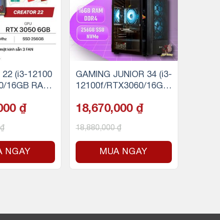
22 (i3-12100
GAMING JUNIOR 34 (i3-
0/16GB RAM/
12100f/RTX3060/16GB
D)
RAM/256GB SSD)
,000
₫
18,670,000
₫
₫
18,880,000
₫
A NGAY
MUA NGAY