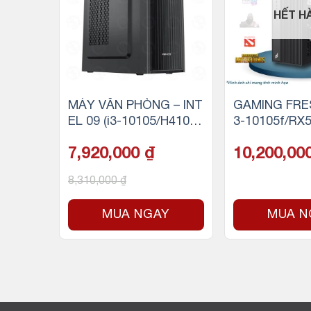
HẾT H
-13400
MÁY VĂN PHÒNG – INT
GAMING FRES
B RAM/
EL 09 (i3-10105/H410/8
3-10105f/RX
e)
GB RAM/256GB SSD)
RAM/256GB 
7,920,000
₫
10,200,00
8,310,000
₫
Y
MUA NGAY
MUA N