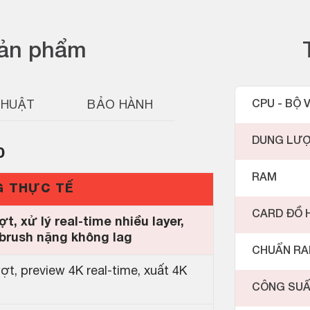
sản phẩm
THUẬT
BẢO HÀNH
CPU - BỘ V
DUNG LƯ
0
RAM
G THỰC TẾ
CARD ĐỒ 
t, xử lý real-time nhiều layer,
brush nặng không lag
CHUẨN R
t, preview 4K real-time, xuất 4K
CÔNG SU