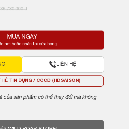
₫
36,730,000
₫
MUA NGAY
.
ận nơi hoặc nhận tại cửa hàng
.
NG
LIÊN HỆ
HẺ TÍN DỤNG / CCCD (HDSAISON)
giá của sản phẩm có thể thay đổi mà không
 của WILD BOAR STORE: