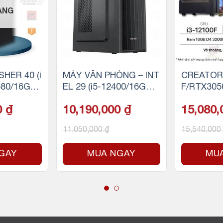
ÀNG
HER 40 (i
MÁY VĂN PHÒNG – INT
CREATOR 
580/16GB
EL 29 (i5-12400/16GB R
F/RTX305
SSD)
AM/256GB SSD)
256GB SS
0
₫
10,190,000
₫
15,080
11,050,000
₫
15,540,000
GAY
MUA NGAY
MU