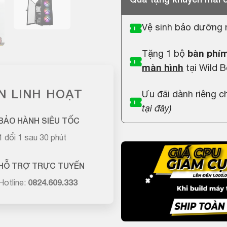
Vệ sinh bảo dưỡng 
Tặng 1 bộ
bàn phím
màn hình
tại Wild B
N LINH HOẠT
Ưu đãi dành riêng 
tại đây
)
BẢO HÀNH SIÊU TỐC
1 đổi 1 sau 30 phút
HỖ TRỢ TRỰC TUYẾN
Hotline:
0824.609.333