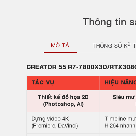
Thông tin 
MÔ TẢ
THÔNG SỐ KỸ 
CREATOR
55 R7-7800X3D/RTX308
TÁC VỤ
HIỆU NĂN
Thiết kế đồ họa 2D
Siêu mượ
(Photoshop, AI)
Dựng video 4K
Timeline mượ
(Premiere, DaVinci)
H.264 nhanh