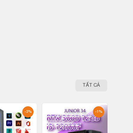
TẤT CẢ
-3%
-1%