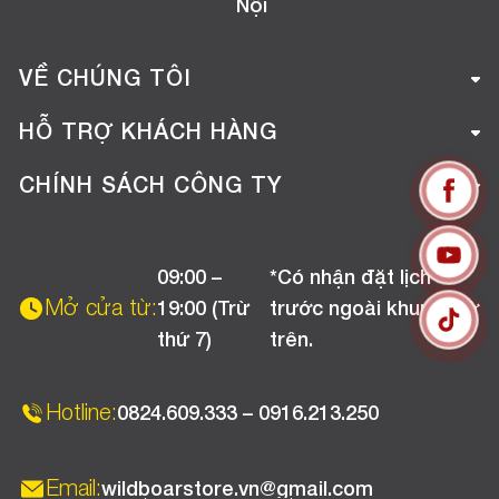
Nội
VỀ CHÚNG TÔI
Giới thiệu công ty
HỖ TRỢ KHÁCH HÀNG
Tuyển dụng
Hướng dẫn mua hàng online
CHÍNH SÁCH CÔNG TY
Liên hệ
Hướng dẫn thanh toán
Chính sách đổi trả
Chương trình khuyến mãi
09:00 –
*Có nhận đặt lịch
Chính sách bảo hành
Mở cửa từ:
19:00 (Trừ
trước ngoài khung giờ
Chính sách CSKH (Doanh nghiệp)
thứ 7)
trên.
Chính sách vận chuyển, kiểm hàng
Hotline:
0824.609.333 – 0916.213.250
Email:
wildboarstore.vn@gmail.com