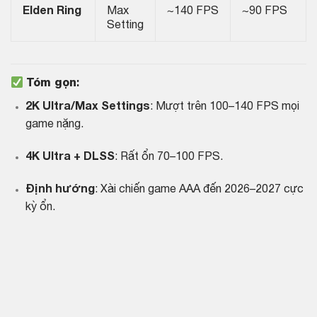
Elden Ring
Max
~140 FPS
~90 FPS
Setting
Tóm gọn
:
2K Ultra/Max Settings
: Mượt trên 100–140 FPS mọi
game nặng.
4K Ultra + DLSS
: Rất ổn 70–100 FPS.
Định hướng
: Xài chiến game AAA đến 2026–2027 cực
kỳ ổn.