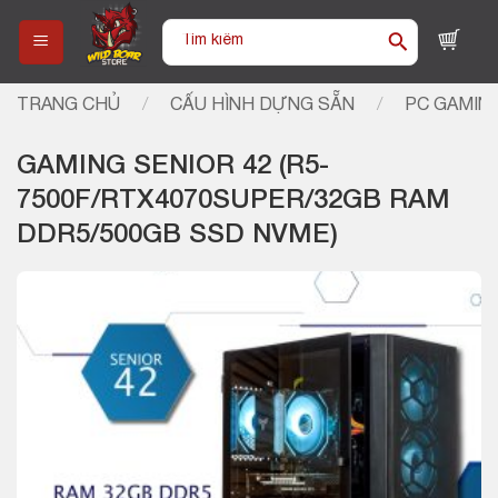
Skip
Tìm
to
kiếm:
content
TRANG CHỦ
/
CẤU HÌNH DỰNG SẴN
/
PC GAMIN
GAMING SENIOR 42 (R5-
7500F/RTX4070SUPER/32GB RAM
DDR5/500GB SSD NVME)