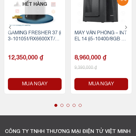
HẾT HÀNG
GAMING FRESHER 37 (i
MÁY VĂN PHÒNG – INT
3-10105f/RX6600XT/16
EL 14 (i5-10400/8GB RA
GB RAM/256GB SSD)
M/256GB SSD)
12,350,000
₫
8,960,000
₫
9,390,000
₫
MUA NGAY
MUA NGAY
CÔNG TY TNHH THƯƠNG MẠI ĐIỆN TỬ VIỆT MINH