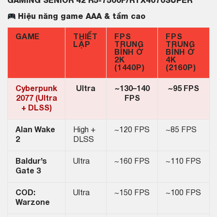
GAMING SENIOR 42 R5-7500F/RTX4070SUPER
Hiệu năng game AAA & tầm cao
GAME
THIẾT
FPS
FPS
LẬP
TRUNG
TRUNG
BÌNH Ở
BÌNH Ở
2K
4K
(1440P)
(2160P)
Cyberpunk
Ultra
~130–140
~95 FPS
2077 (Ultra
FPS
+ DLSS)
Alan Wake
High +
~120 FPS
~85 FPS
2
DLSS
Baldur’s
Ultra
~160 FPS
~110 FPS
Gate 3
COD:
Ultra
~150 FPS
~100 FPS
Warzone