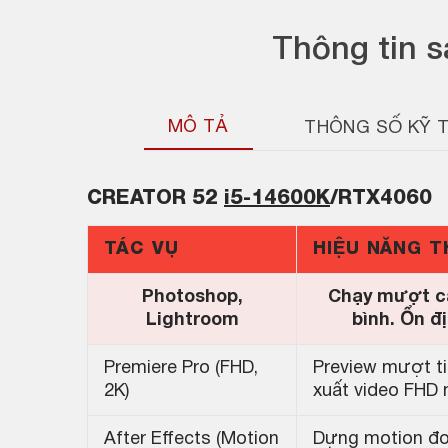
Thông tin 
MÔ TẢ
THÔNG SỐ KỸ 
CREATOR
52
i5-14600K
/RTX4060
TÁC VỤ
HIỆU NĂNG 
Photoshop,
Chạy mượt cá
Lightroom
bình. Ổn đị
Premiere Pro (FHD,
Preview mượt ti
2K)
xuất video FHD n
After Effects (Motion
Dựng motion đơn