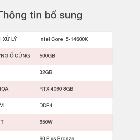
Thông tin bổ sung
I XỬ LÝ
Intel Core i5-14600K
ỢNG Ổ CỨNG
500GB
32GB
HỌA
RTX 4060 8GB
AM
DDR4
ẤT
650W
80 Plus Bronze