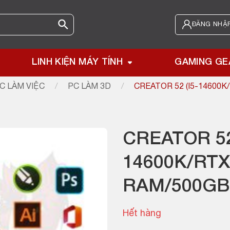
ĐĂNG NHẬP
LINH KIỆN MÁY TÍNH
GAMING GE
C LÀM VIỆC
/
PC LÀM 3D
/
CREATOR 52 (I5-14600
CREATOR 52
14600K/RTX
RAM/500GB
Hết hàng