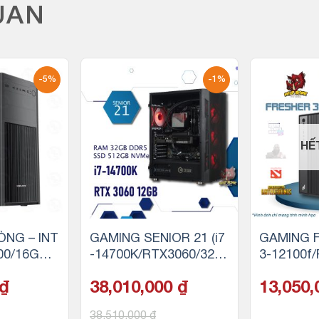
UAN
-5%
-1%
HẾ
ÒNG – INT
GAMING SENIOR 21 (i7
GAMING F
400/16GB R
-14700K/RTX3060/32G
3-12100f
SD)
B RAM DDR5/500GB S
GB RAM/2
₫
38,010,000
₫
13,050
SD NVMe)
38,510,000
₫