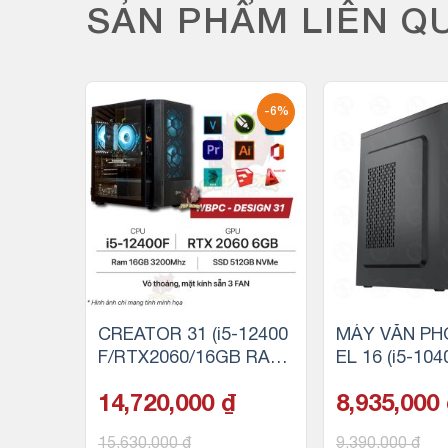
SẢN PHẨM LIÊN Q
-1%
-6%
0 (i5-
CREATOR 31 (i5-12400
MÁY VĂN PH
/16GB
F/RTX2060/16GB RAM/
EL 16 (i5-10
)
500GB SSD NVMe)
AM/256GB S
14,720,000
₫
8,935,000
15,630,000
₫
9,390,000
₫