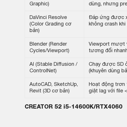
Graphic)
dùng, nhưng pre
DaVinci Resolve
Đáp ứng được xử
(Color Grading cơ
không crash kh
bản)
Blender (Render
Viewport mượt v
Cycles/Viewport)
tương đối nhan
AI (Stable Diffusion /
Chạy được SD ở
ControlNet)
(khuyên dùng bả
AutoCAD, SketchUp,
Hoạt động trơn 
Revit (3D cơ bản)
giật lag với file
CREATOR 52 i5-14600K/RTX4060