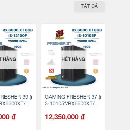
TẤT CẢ
T HÀNG
HẾT HÀNG
RESHER 39 (i
GAMING FRESHER 37 (i
/RX6600XT/16
3-10105f/RX6600XT/16
56GB SSD)
GB RAM/256GB SSD)
,000
₫
12,350,000
₫