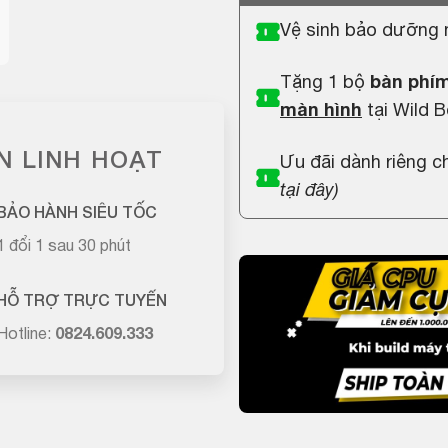
Vệ sinh bảo dưỡng 
Tặng 1 bộ
bàn phím
màn hình
tại Wild B
N LINH HOẠT
Ưu đãi dành riêng 
tại đây
)
BẢO HÀNH SIÊU TỐC
1 đổi 1 sau 30 phút
HỖ TRỢ TRỰC TUYẾN
Hotline:
0824.609.333