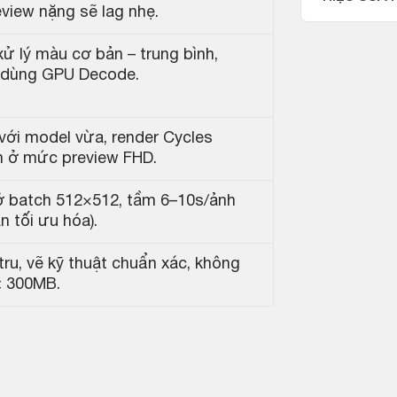
view nặng sẽ lag nhẹ.
 lý màu cơ bản – trung bình,
i dùng GPU Decode.
ới model vừa, render Cycles
h ở mức preview FHD.
 batch 512×512, tầm 6–10s/ảnh
n tối ưu hóa).
tru, vẽ kỹ thuật chuẩn xác, không
 < 300MB.