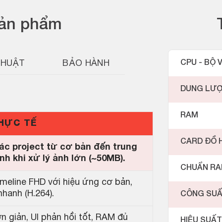
sản phẩm
THUẬT
BẢO HÀNH
CPU - BỘ V
DUNG LƯ
RAM
THỰC TẾ
CARD ĐỒ 
c project từ cơ bản đến trung
nh khi xử lý ảnh lớn (~50MB).
CHUẨN R
meline FHD với hiệu ứng cơ bản,
hanh (H.264).
CÔNG SU
 giản, UI phản hồi tốt, RAM đủ
HIỆU SUẤT