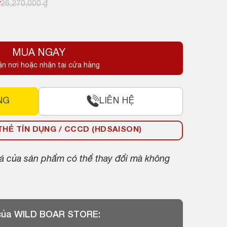
₫
26,270,000
₫
MUA NGAY
.
ận nơi hoặc nhận tại cửa hàng
.
NG
LIÊN HỆ
HẺ TÍN DỤNG / CCCD (HDSAISON)
giá của sản phẩm có thể thay đổi mà không
 của WILD BOAR STORE: