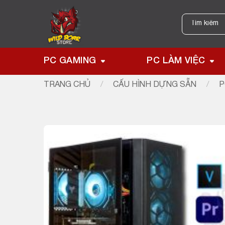
Skip
to
Tìm
kiếm:
content
PC GAMING
PC LÀM VIỆC
TRANG CHỦ
/
CẤU HÌNH DỰNG SẴN
/
P