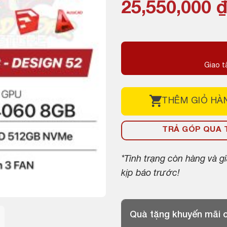
Giá
Giá
25,550,000
gốc
hiện
là:
tại
26,270,000 ₫
là:
Giao t
25,550,000 ₫
THÊM
GIỎ HÀ
TRẢ GÓP QUA T
*Tình trạng còn hàng và 
kịp báo trước!
Quà tặng khuyến mãi