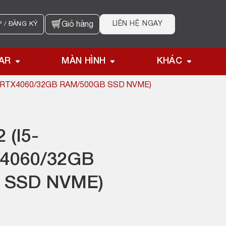
LIÊN HỆ NGAY
 / ĐĂNG KÝ
Giỏ hàng
AR
MÀN HÌNH
KHÁC
K/RTX4060/32GB RAM/500GB SSD NVME)
 (I5-
4060/32GB
 SSD NVME)