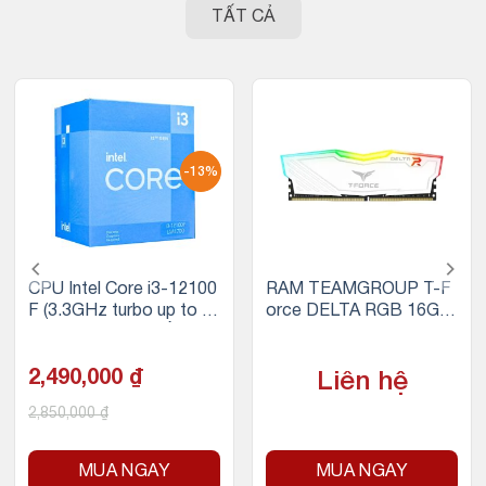
TẤT CẢ
-13%
CPU Intel Core i3-12100
RAM TEAMGROUP T-F
F (3.3GHz turbo up to 4.
orce DELTA RGB 16GB
3GHz, 4 nhân 8 luồng, 12
(1x16GB) DDR4 3200M
MB Cache, 58W)
Hz (Trắng)
2,490,000
₫
Liên hệ
2,850,000
₫
MUA NGAY
MUA NGAY