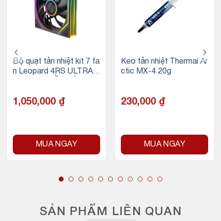
Bộ quạt tản nhiệt kit 7 fa
Keo tản nhiệt Thermal Ar
n Leopard 4RS ULTRA 1
ctic MX-4 20g
2cm LED VIỀN VÔ CỰC
ARGB – BLACK
1,050,000
₫
230,000
₫
MUA NGAY
MUA NGAY
SẢN PHẨM LIÊN QUAN