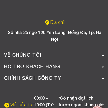
Địa chỉ:
Số nhà 25 ngõ 120 Yên Lãng, Đống Đa, Tp. Hà
Nội
VỀ CHÚNG TÔI
Giới thiệu công ty
HỖ TRỢ KHÁCH HÀNG
Tuyển dụng
Hướng dẫn mua hàng online
CHÍNH SÁCH CÔNG TY
Liên hệ
Hướng dẫn thanh toán
Chính sách đổi trả
Chương trình khuyến mãi
09:00 –
*Có nhận đặt lịch
Chính sách bảo hành
Mở cửa từ:
19:00 (Trừ
trước ngoài khung giờ