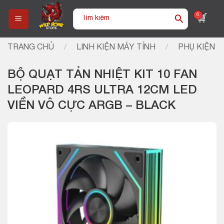
Skip
Tìm
6
to
kiếm:
content
TRANG CHỦ
/
LINH KIỆN MÁY TÍNH
/
PHỤ KIỆN
BỘ QUẠT TẢN NHIỆT KIT 10 FAN
LEOPARD 4RS ULTRA 12CM LED
VIỀN VÔ CỰC ARGB – BLACK