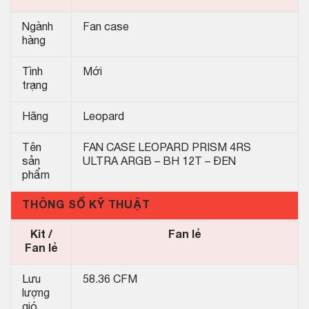
Ngành
Fan case
hàng
Tình
Mới
trạng
Hãng
Leopard
Tên
FAN CASE LEOPARD PRISM 4RS
sản
ULTRA ARGB – BH 12T – ĐEN
phẩm
THÔNG SỐ KỸ THUẬT
Kit /
Fan lẻ
Fan lẻ
Lưu
58.36 CFM
lượng
gió