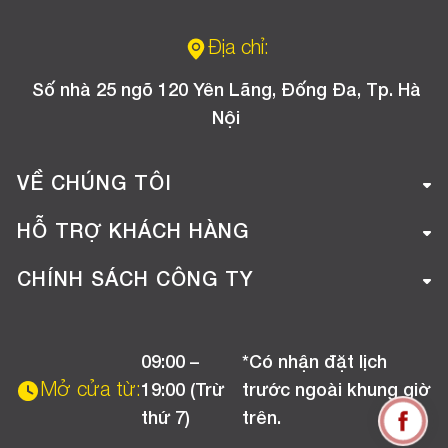
Địa chỉ:
Số nhà 25 ngõ 120 Yên Lãng, Đống Đa, Tp. Hà
Nội
VỀ CHÚNG TÔI
Giới thiệu công ty
HỖ TRỢ KHÁCH HÀNG
Tuyển dụng
Hướng dẫn mua hàng online
CHÍNH SÁCH CÔNG TY
Liên hệ
Hướng dẫn thanh toán
Chính sách đổi trả
Chương trình khuyến mãi
09:00 –
*Có nhận đặt lịch
Chính sách bảo hành
Mở cửa từ:
19:00 (Trừ
trước ngoài khung giờ
Chính sách CSKH (Doanh nghiệp)
thứ 7)
trên.
Chính sách vận chuyển, kiểm hàng