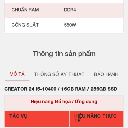
CHUẨN RAM
DDR4
CÔNG SUẤT
550W
Thông tin sản phẩm
MÔ TẢ
THÔNG SỐ KỸ THUẬT
BẢO HÀNH
CREATOR
24 i5-10400 / 16GB RAM / 256GB SSD
Hiệu năng Đồ họa / Ứng dụng
TÁC VỤ
HIỆU NĂNG THỰC
TẾ