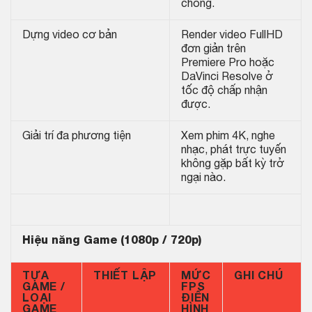
chóng.
Dựng video cơ bản
Render video FullHD
đơn giản trên
Premiere Pro hoặc
DaVinci Resolve ở
tốc độ chấp nhận
được.
Giải trí đa phương tiện
Xem phim 4K, nghe
nhạc, phát trực tuyến
không gặp bất kỳ trở
ngại nào.
Hiệu năng Game
(1080p / 720p)
TỰA
THIẾT LẬP
MỨC
GHI CHÚ
GAME /
FPS
LOẠI
ĐIỂN
GAME
HÌNH