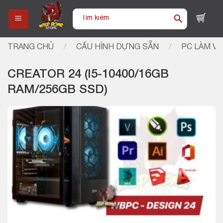
Skip
Tìm
to
kiếm:
content
TRANG CHỦ
/
CẤU HÌNH DỰNG SẴN
/
PC LÀM VI
CREATOR 24 (I5-10400/16GB
RAM/256GB SSD)