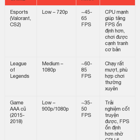
Esports
Low – 720p
~45-
CPU mạnh
(Valorant,
65
giúp tăng
CS2)
FPS
FPS ổn
định hơn,
chơi được
cạnh tranh
cơ bản
League
Medium –
~60-
Chạy rất
of
1080p
85
mượt, phù
Legends
FPS
hợp chơi
thường
xuyên
Game
Low –
~35-
Trải
AAA cũ
900p/1080p
50
nghiệm cốt
(2015-
FPS
truyện
2018)
được, FPS
ổn định
hơn nhờ