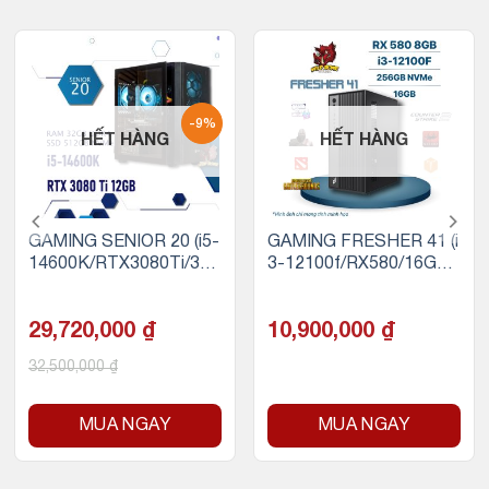
-9%
HẾT HÀNG
HẾT HÀNG
GAMING SENIOR 20 (i5-
GAMING FRESHER 41 (i
14600K/RTX3080Ti/32
3-12100f/RX580/16GB
GB RAM/500GB SSD N
RAM/256GB SSD)
VMe)
29,720,000
₫
10,900,000
₫
32,500,000
₫
MUA NGAY
MUA NGAY