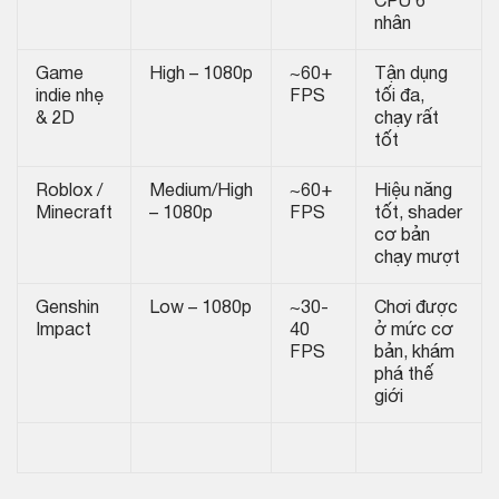
CPU 6
nhân
Game
High – 1080p
~60+
Tận dụng
indie nhẹ
FPS
tối đa,
& 2D
chạy rất
tốt
Roblox /
Medium/High
~60+
Hiệu năng
Minecraft
– 1080p
FPS
tốt, shader
cơ bản
chạy mượt
Genshin
Low – 1080p
~30-
Chơi được
Impact
40
ở mức cơ
FPS
bản, khám
phá thế
giới