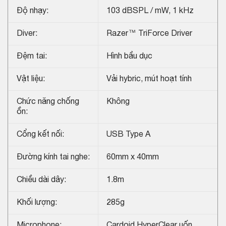
Độ nhạy:
103 dBSPL / mW, 1 kHz
Diver:
Razer™ TriForce Driver
Đệm tai:
Hình bầu dục
Vật liệu:
Vải hybric, mút hoạt tính
Chức năng chống
Không
ồn:
Cổng kết nối:
USB Type A
Đường kính tai nghe:
60mm x 40mm
Chiều dài dây:
1.8m
Khối lượng:
285g
Microphone:
Cardoid HyperClear uốn