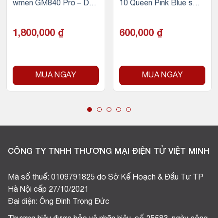
wmen GM840 Pro – Dual
10 Queen Pink Blue swit
mode, G-Pro Yellow Axi
ch
s – PHIÊN BẢN HẠC VŨ
ÁNH TRĂNG
1,800,000
₫
600,000
₫
MUA NGAY
MUA NGAY
CÔNG TY TNHH THƯƠNG MẠI ĐIỆN TỬ VIỆT MINH
Mã số thuế: 0109791825 do Sở Kế Hoạch & Đầu Tư TP
Hà Nội cấp 27/10/2021
Đại diện: Ông Đinh Trọng Đức