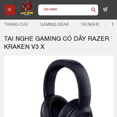
Skip
Tìm
to
kiếm:
content
TRANG CHỦ
/
GAMING GEAR
/
TAI NGHE
/
TA
TAI NGHE GAMING CÓ DÂY RAZER
KRAKEN V3 X