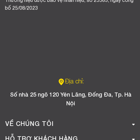
Thương hiệu được bảo vệ nhãn hiệu, số 25583, ngày công
bố 25/08/2023
Địa chỉ:
Số nhà 25 ngõ 120 Yên Lãng, Đống Đa, Tp. Hà
Nội
VỀ CHÚNG TÔI
Giới thiệu công ty
HỖ TRỢ KHÁCH HÀNG