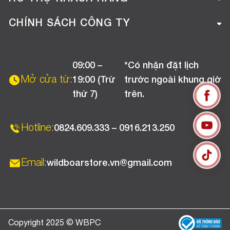
Tuyển dụng
Hướng dẫn mua hàng online
CHÍNH SÁCH CÔNG TY
Liên hệ
Hướng dẫn thanh toán
Chính sách đổi trả
Chương trình khuyến mãi
09:00 –
*Có nhận đặt lịch
Chính sách bảo hành
Mở cửa từ:
19:00 (Trừ
trước ngoài khung giờ
Chính sách CSKH (Doanh nghiệp)
thứ 7)
trên.
Chính sách vận chuyển, kiểm hàng
Hotline:
0824.609.333 – 0916.213.250
Email:
wildboarstore.vn@gmail.com
Copyright 2025 © WBPC