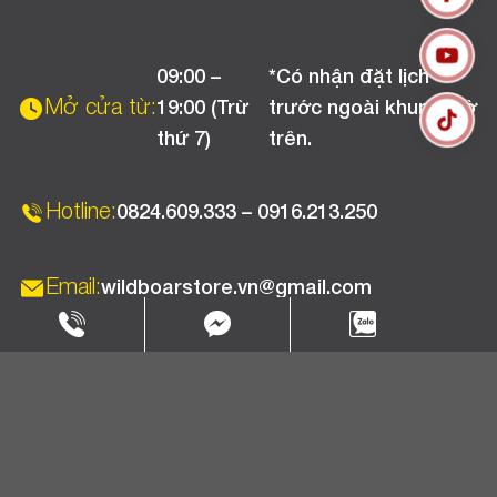
Liên hệ
Hướng dẫn thanh toán
Chính sách đổi trả
Chương trình khuyến mãi
09:00 –
*Có nhận đặt lịch
Chính sách bảo hành
Mở cửa từ:
19:00 (Trừ
trước ngoài khung giờ
Chính sách CSKH (Doanh nghiệp)
thứ 7)
trên.
Chính sách vận chuyển, kiểm hàng
Hotline:
0824.609.333 – 0916.213.250
Email:
wildboarstore.vn@gmail.com
Copyright 2025 © WBPC