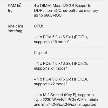
RAM hỗ
4 x DIMM, Max. 128GB Supports
trợ
DDR5 non-ECC, un-buffered memory
up to 6800+(OC)
Khe cắm
CPU:
mở rộng
– 1 x PCIe 5.0 x16 Slot (PCIE1),
supports x16 mode*
Chipset:
– 1 x PCIe 4.0 x16 Slot (PCIE2),
supports x4 mode*
– 1 x PCIe 3.0 x16 Slot (PCIE3),
supports x2 mode*
– 1 x M.2 Socket (Key E), supports
type 2230 WiFi/BT PCIe WiFi module
and Intel® CNVio/CNVio2 (Integrated