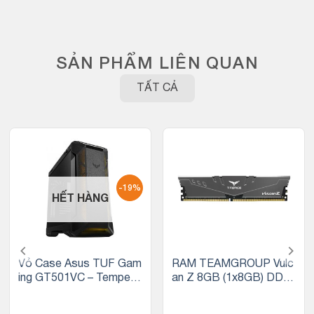
SẢN PHẨM LIÊN QUAN
TẤT CẢ
-19%
HẾT HÀNG
Vỏ Case Asus TUF Gam
RAM TEAMGROUP Vulc
ing GT501VC – Tempere
an Z 8GB (1x8GB) DDR
d Glass (Mid Tower/Màu
4 3200MHz (Xám)
Đen)