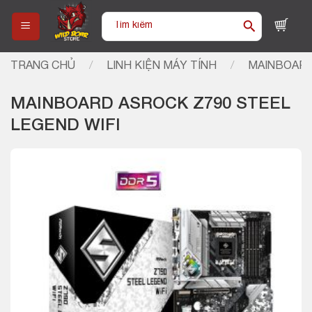
Skip
Tìm
to
kiếm:
content
TRANG CHỦ
/
LINH KIỆN MÁY TÍNH
/
MAINBOARD
MAINBOARD ASROCK Z790 STEEL
LEGEND WIFI