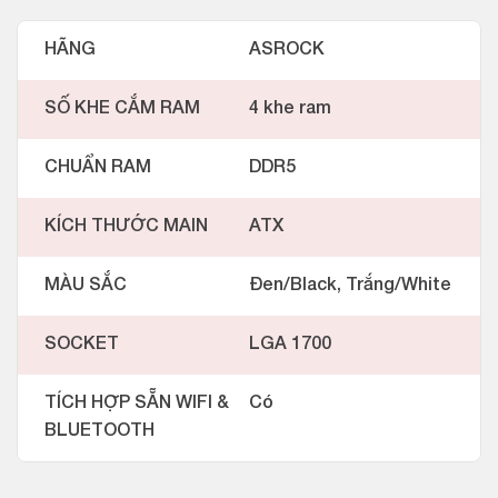
HÃNG
ASROCK
SỐ KHE CẮM RAM
4 khe ram
CHUẨN RAM
DDR5
KÍCH THƯỚC MAIN
ATX
MÀU SẮC
Đen/Black, Trắng/White
SOCKET
LGA 1700
TÍCH HỢP SẴN WIFI &
Có
BLUETOOTH