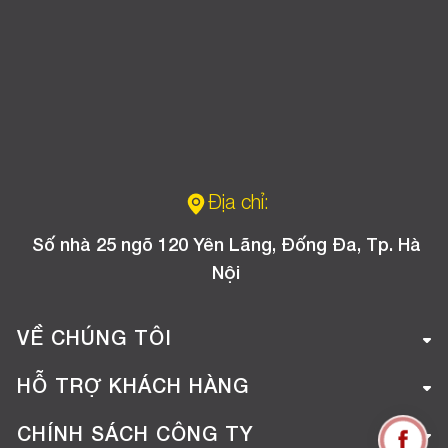
Địa chỉ:
Số nhà 25 ngõ 120 Yên Lãng, Đống Đa, Tp. Hà
Nội
VỀ CHÚNG TÔI
Giới thiệu công ty
HỖ TRỢ KHÁCH HÀNG
Tuyển dụng
Hướng dẫn mua hàng online
CHÍNH SÁCH CÔNG TY