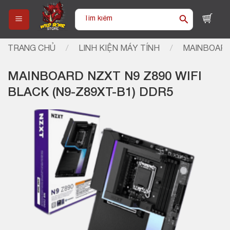
Skip
Tìm
to
kiếm:
content
TRANG CHỦ
/
LINH KIỆN MÁY TÍNH
/
MAINBOARD
MAINBOARD NZXT N9 Z890 WIFI
BLACK (N9-Z89XT-B1) DDR5