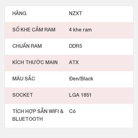
HÃNG
NZXT
SỐ KHE CẮM RAM
4 khe ram
CHUẨN RAM
DDR5
KÍCH THƯỚC MAIN
ATX
MÀU SẮC
Đen/Black
SOCKET
LGA 1851
TÍCH HỢP SẴN WIFI &
Có
BLUETOOTH