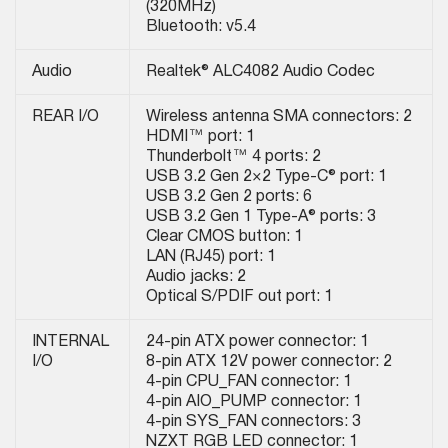
(320MHz)
Bluetooth: v5.4
Audio
Realtek® ALC4082 Audio Codec
REAR I/O
Wireless antenna SMA connectors: 2
HDMI™ port: 1
Thunderbolt™ 4 ports: 2
USB 3.2 Gen 2×2 Type-C® port: 1
USB 3.2 Gen 2 ports: 6
USB 3.2 Gen 1 Type-A® ports: 3
Clear CMOS button: 1
LAN (RJ45) port: 1
Audio jacks: 2
Optical S/PDIF out port: 1
INTERNAL
24-pin ATX power connector: 1
I/O
8-pin ATX 12V power connector: 2
4-pin CPU_FAN connector: 1
4-pin AIO_PUMP connector: 1
4-pin SYS_FAN connectors: 3
NZXT RGB LED connector: 1