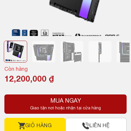
Còn hàng
12,200,000
₫
MUA NGAY
Giao tận nơi hoặc nhận tại cửa hàng
GIỎ HÀNG
LIÊN HỆ