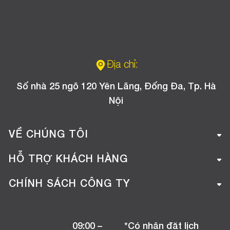
Địa chỉ:
Số nhà 25 ngõ 120 Yên Lãng, Đống Đa, Tp. Hà
Nội
VỀ CHÚNG TÔI
Giới thiệu công ty
HỖ TRỢ KHÁCH HÀNG
Tuyển dụng
Hướng dẫn mua hàng online
CHÍNH SÁCH CÔNG TY
Liên hệ
Hướng dẫn thanh toán
Chính sách đổi trả
Chương trình khuyến mãi
09:00 –
*Có nhận đặt lịch
Chính sách bảo hành